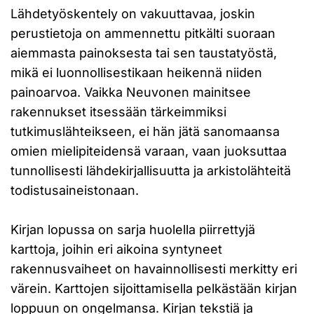
Lähdetyöskentely on vakuuttavaa, joskin
perustietoja on ammennettu pitkälti suoraan
aiemmasta painoksesta tai sen taustatyöstä,
mikä ei luonnollisestikaan heikennä niiden
painoarvoa. Vaikka Neuvonen mainitsee
rakennukset itsessään tärkeimmiksi
tutkimuslähteikseen, ei hän jätä sanomaansa
omien mielipiteidensä varaan, vaan juoksuttaa
tunnollisesti lähdekirjallisuutta ja arkistolähteitä
todistusaineistonaan.
Kirjan lopussa on sarja huolella piirrettyjä
karttoja, joihin eri aikoina syntyneet
rakennusvaiheet on havainnollisesti merkitty eri
värein. Karttojen sijoittamisella pelkästään kirjan
loppuun on ongelmansa. Kirjan tekstiä ja