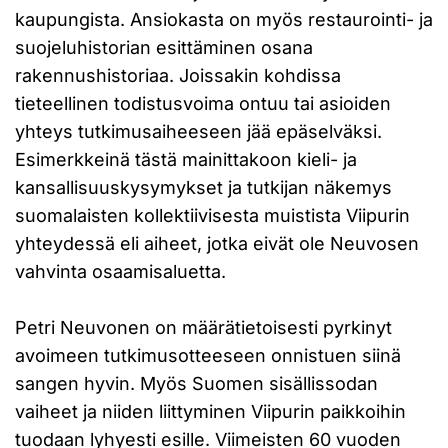
kaupungista. Ansiokasta on myös restaurointi- ja
suojeluhistorian esittäminen osana
rakennushistoriaa. Joissakin kohdissa
tieteellinen todistusvoima ontuu tai asioiden
yhteys tutkimusaiheeseen jää epäselväksi.
Esimerkkeinä tästä mainittakoon kieli- ja
kansallisuuskysymykset ja tutkijan näkemys
suomalaisten kollektiivisesta muistista Viipurin
yhteydessä eli aiheet, jotka eivät ole Neuvosen
vahvinta osaamisaluetta.
Petri Neuvonen on määrätietoisesti pyrkinyt
avoimeen tutkimusotteeseen onnistuen siinä
sangen hyvin. Myös Suomen sisällissodan
vaiheet ja niiden liittyminen Viipurin paikkoihin
tuodaan lyhyesti esille. Viimeisten 60 vuoden