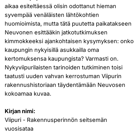
aikaa esiteltäessä olisin odottanut hieman
syvempää venäläisten lähtökohtien
huomioimista, mutta tätä puutetta paikatakseen
Neuvonen esittääkin jatkotutkimuksen
kimmokkeeksi ajankohtaisen kysymyksen: onko
kaupungin nykyisillä asukkailla oma
kertomuksensa kaupungista? Varmasti on.
Nykyviipurilaisten tarinoiden tutkiminen toisi
taatusti uuden vahvan kerrostuman Viipurin
rakennushistoriaan täydentämään Neuvosen
kokoamaa kuvaa.
Kirjan nimi:
Viipuri - Rakennusperinnön seitsemän
vuosisataa