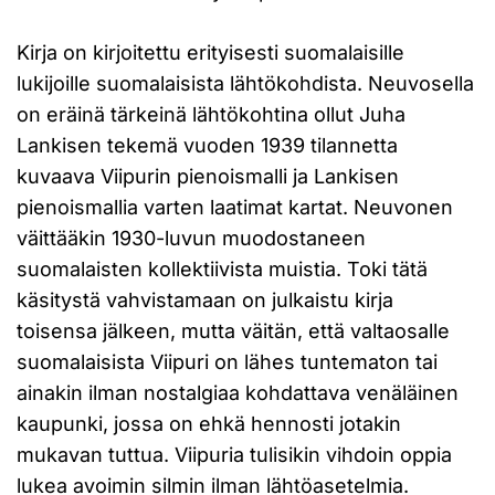
Kirja on kirjoitettu erityisesti suomalaisille
lukijoille suomalaisista lähtökohdista. Neuvosella
on eräinä tärkeinä lähtökohtina ollut Juha
Lankisen tekemä vuoden 1939 tilannetta
kuvaava Viipurin pienoismalli ja Lankisen
pienoismallia varten laatimat kartat. Neuvonen
väittääkin 1930-luvun muodostaneen
suomalaisten kollektiivista muistia. Toki tätä
käsitystä vahvistamaan on julkaistu kirja
toisensa jälkeen, mutta väitän, että valtaosalle
suomalaisista Viipuri on lähes tuntematon tai
ainakin ilman nostalgiaa kohdattava venäläinen
kaupunki, jossa on ehkä hennosti jotakin
mukavan tuttua. Viipuria tulisikin vihdoin oppia
lukea avoimin silmin ilman lähtöasetelmia.