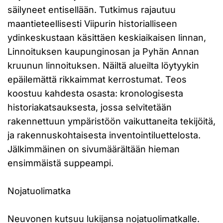
säilyneet entisellään. Tutkimus rajautuu
maantieteellisesti Viipurin historialliseen
ydinkeskustaan käsittäen keskiaikaisen linnan,
Linnoituksen kaupunginosan ja Pyhän Annan
kruunun linnoituksen. Näiltä alueilta löytyykin
epäilemättä rikkaimmat kerrostumat. Teos
koostuu kahdesta osasta: kronologisesta
historiakatsauksesta, jossa selvitetään
rakennettuun ympäristöön vaikuttaneita tekijöitä,
ja rakennuskohtaisesta inventointiluettelosta.
Jälkimmäinen on sivumäärältään hieman
ensimmäistä suppeampi.
Nojatuolimatka
Neuvonen kutsuu lukijansa nojatuolimatkalle.