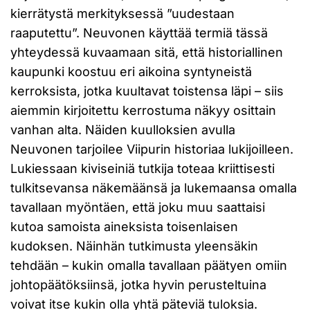
kierrätystä merkityksessä ”uudestaan
raaputettu”. Neuvonen käyttää termiä tässä
yhteydessä kuvaamaan sitä, että historiallinen
kaupunki koostuu eri aikoina syntyneistä
kerroksista, jotka kuultavat toistensa läpi – siis
aiemmin kirjoitettu kerrostuma näkyy osittain
vanhan alta. Näiden kuulloksien avulla
Neuvonen tarjoilee Viipurin historiaa lukijoilleen.
Lukiessaan kiviseiniä tutkija toteaa kriittisesti
tulkitsevansa näkemäänsä ja lukemaansa omalla
tavallaan myöntäen, että joku muu saattaisi
kutoa samoista aineksista toisenlaisen
kudoksen. Näinhän tutkimusta yleensäkin
tehdään – kukin omalla tavallaan päätyen omiin
johtopäätöksiinsä, jotka hyvin perusteltuina
voivat itse kukin olla yhtä päteviä tuloksia.