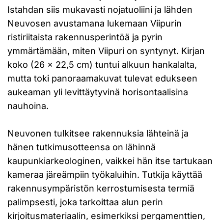
Istahdan siis mukavasti nojatuoliini ja lähden
Neuvosen avustamana lukemaan Viipurin
ristiriitaista rakennusperintöä ja pyrin
ymmärtämään, miten Viipuri on syntynyt. Kirjan
koko (26 x 22,5 cm) tuntui alkuun hankalalta,
mutta toki panoraamakuvat tulevat edukseen
aukeaman yli levittäytyvinä horisontaalisina
nauhoina.
Neuvonen tulkitsee rakennuksia lähteinä ja
hänen tutkimusotteensa on lähinnä
kaupunkiarkeologinen, vaikkei hän itse tartukaan
kameraa järeämpiin työkaluihin. Tutkija käyttää
rakennusympäristön kerrostumisesta termiä
palimpsesti, joka tarkoittaa alun perin
kirjoitusmateriaalin, esimerkiksi pergamenttien,