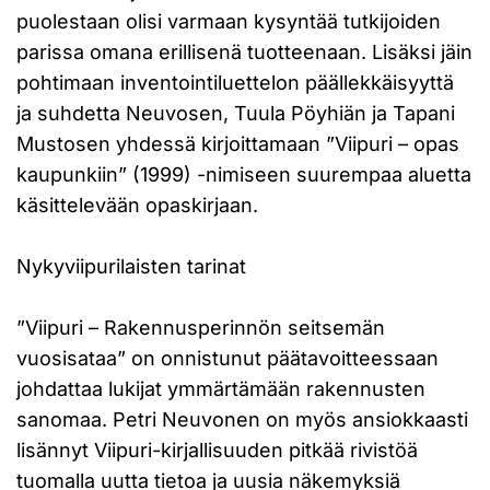
puolestaan olisi varmaan kysyntää tutkijoiden
parissa omana erillisenä tuotteenaan. Lisäksi jäin
pohtimaan inventointiluettelon päällekkäisyyttä
ja suhdetta Neuvosen, Tuula Pöyhiän ja Tapani
Mustosen yhdessä kirjoittamaan ”Viipuri – opas
kaupunkiin” (1999) -nimiseen suurempaa aluetta
käsittelevään opaskirjaan.
Nykyviipurilaisten tarinat
”Viipuri – Rakennusperinnön seitsemän
vuosisataa” on onnistunut päätavoitteessaan
johdattaa lukijat ymmärtämään rakennusten
sanomaa. Petri Neuvonen on myös ansiokkaasti
lisännyt Viipuri-kirjallisuuden pitkää rivistöä
tuomalla uutta tietoa ja uusia näkemyksiä