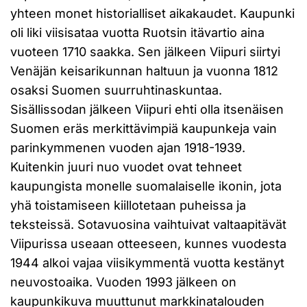
yhteen monet historialliset aikakaudet. Kaupunki
oli liki viisisataa vuotta Ruotsin itävartio aina
vuoteen 1710 saakka. Sen jälkeen Viipuri siirtyi
Venäjän keisarikunnan haltuun ja vuonna 1812
osaksi Suomen suurruhtinaskuntaa.
Sisällissodan jälkeen Viipuri ehti olla itsenäisen
Suomen eräs merkittävimpiä kaupunkeja vain
parinkymmenen vuoden ajan 1918-1939.
Kuitenkin juuri nuo vuodet ovat tehneet
kaupungista monelle suomalaiselle ikonin, jota
yhä toistamiseen kiillotetaan puheissa ja
teksteissä. Sotavuosina vaihtuivat valtaapitävät
Viipurissa useaan otteeseen, kunnes vuodesta
1944 alkoi vajaa viisikymmentä vuotta kestänyt
neuvostoaika. Vuoden 1993 jälkeen on
kaupunkikuva muuttunut markkinatalouden