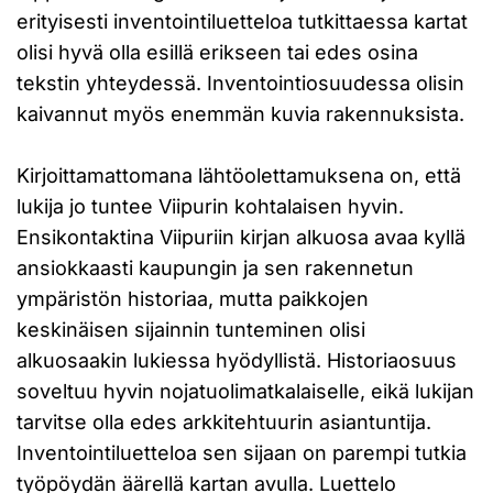
erityisesti inventointiluetteloa tutkittaessa kartat
olisi hyvä olla esillä erikseen tai edes osina
tekstin yhteydessä. Inventointiosuudessa olisin
kaivannut myös enemmän kuvia rakennuksista.
Kirjoittamattomana lähtöolettamuksena on, että
lukija jo tuntee Viipurin kohtalaisen hyvin.
Ensikontaktina Viipuriin kirjan alkuosa avaa kyllä
ansiokkaasti kaupungin ja sen rakennetun
ympäristön historiaa, mutta paikkojen
keskinäisen sijainnin tunteminen olisi
alkuosaakin lukiessa hyödyllistä. Historiaosuus
soveltuu hyvin nojatuolimatkalaiselle, eikä lukijan
tarvitse olla edes arkkitehtuurin asiantuntija.
Inventointiluetteloa sen sijaan on parempi tutkia
työpöydän äärellä kartan avulla. Luettelo