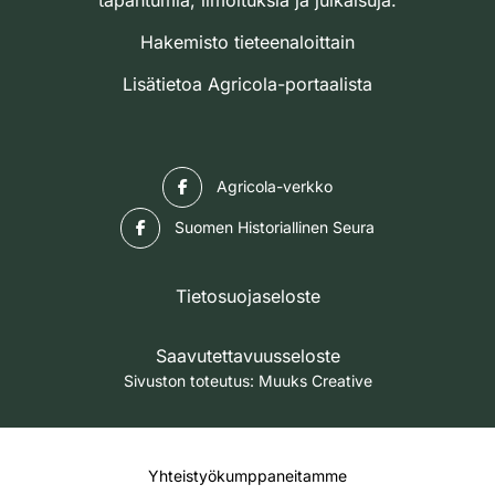
tapahtumia, ilmoituksia ja julkaisuja.
Hakemisto tieteenaloittain
Lisätietoa Agricola-portaalista
Facebook
Agricola-verkko
Facebook
Suomen Historiallinen Seura
Tietosuojaseloste
Saavutettavuusseloste
Sivuston toteutus:
Muuks Creative
Yhteistyökumppaneitamme