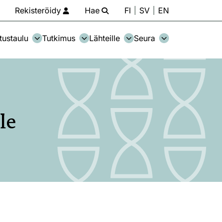
Rekisteröidy
Hae
FI
SV
EN
tustaulu
Tutkimus
Lähteille
Seura
le