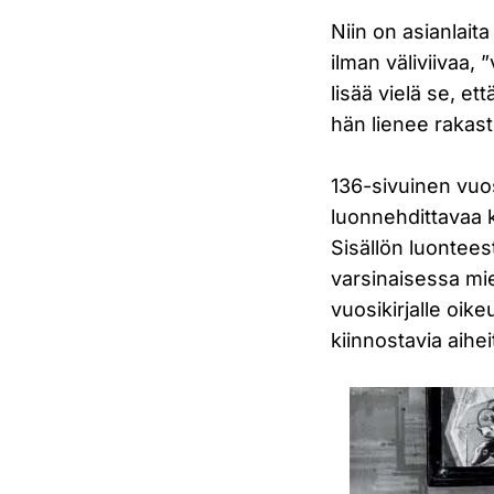
Niin on asianlait
ilman väliviivaa,
lisää vielä se, e
hän lienee rakast
136-sivuinen vuos
luonnehdittavaa k
Sisällön luontee
varsinaisessa mi
vuosikirjalle oike
kiinnostavia aihei