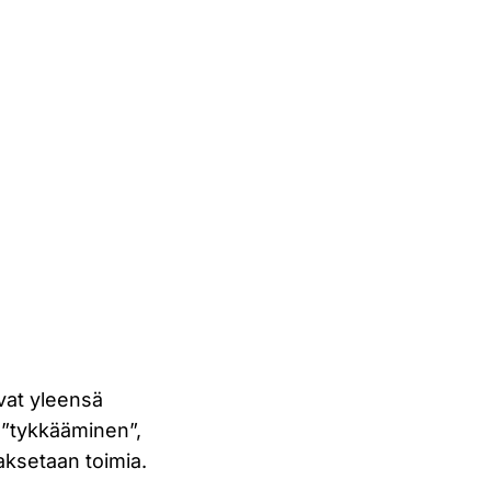
ovat yleensä
e ”tykkääminen”,
jaksetaan toimia.