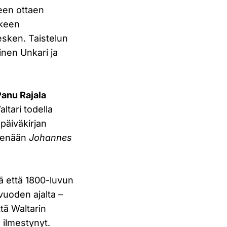
leen ottaen
lkeen
sken. Taistelun
inen Unkari ja
Panu Rajala
ltari todella
päiväkirjan
teenään
Johannes
ä että 1800-luvun
 vuoden ajalta –
ttä Waltarin
o ilmestynyt.