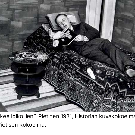
ukee loikoillen”, Pietinen 1931, Historian kuvakokoelm
ietisen kokoelma.