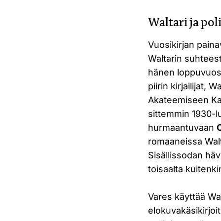
Waltari ja pol
Vuosikirjan paina
Waltarin suhteest
hänen loppuvuosi
piirin kirjailijat,
Akateemiseen Ka
sittemmin 1930-l
hurmaantuvaan
romaaneissa Walt
Sisällissodan hä
toisaalta kuitenk
Vares käyttää Wal
elokuvakäsikirjoi