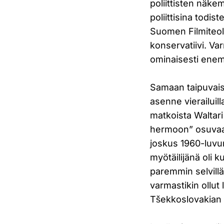
poliittisten näke
poliittisina todist
Suomen Filmiteoll
konservatiivi. Va
ominaisesti ene
Samaan taipuvais
asenne vierailuil
matkoista Waltari
hermoon” osuvaa t
joskus 1960-luvun
myötäilijänä oli ku
paremmin selvillä
varmastikin ollut
Tšekkoslovakian 