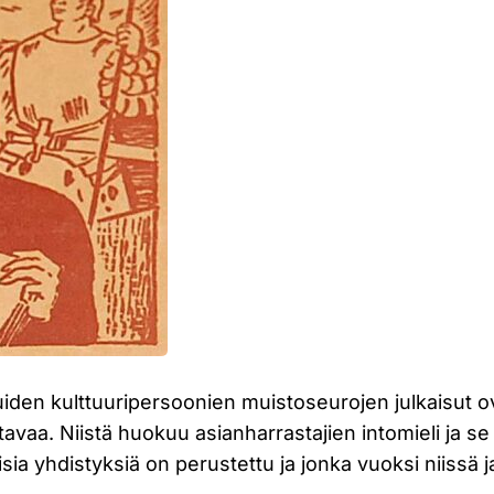
 muiden kulttuuripersoonien muistoseurojen julkaisut 
tavaa. Niistä huokuu asianharrastajien intomieli ja s
isia yhdistyksiä on perustettu ja jonka vuoksi niissä 