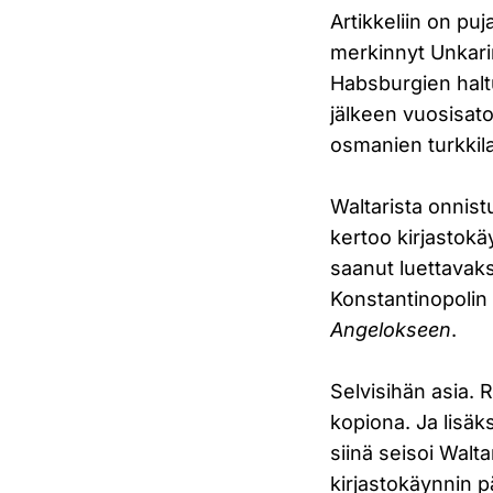
Artikkeliin on pu
merkinnyt Unkari
Habsburgien halt
jälkeen vuosisato
osmanien turkkil
Waltarista onnist
kertoo kirjastokäy
saanut luettavak
Konstantinopolin 
Angelokseen
.
Selvisihän asia.
kopiona. Ja lisäk
siinä seisoi Walta
kirjastokäynnin p