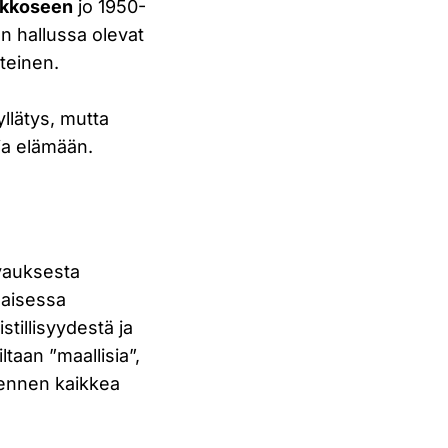
ekkoseen
jo 1950-
n hallussa olevat
tteinen.
 yllätys, mutta
ja elämään.
uvauksesta
naisessa
stillisyydestä ja
taan ”maallisia”,
n ennen kaikkea