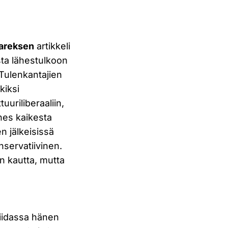
areksen
artikkeli
sta lähestulkoon
Tulenkantajien
kiksi
ttuuriliberaaliin,
lähes kaikesta
en jälkeisissä
servatiivinen.
n kautta, mutta
iriidassa hänen