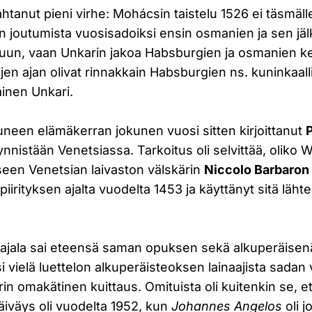
jahtanut pieni virhe: Mohácsin taistelu 1526 ei täsmäl
n joutumista vuosisadoiksi ensin osmanien ja sen jä
uun, vaan Unkarin jakoa Habsburgien ja osmanien ke
jen ajan olivat rinnakkain Habsburgien ns. kuninkaall
ainen Unkari.
uneen elämäkerran jokunen vuosi sitten kirjoittanut
nnistään Venetsiassa. Tarkoitus oli selvittää, oliko Wa
seen Venetsian laivaston välskärin
Niccolo Barbaron
piirityksen ajalta vuodelta 1453 ja käyttänyt sitä läh
 Rajala sai eteensä saman opuksen sekä alkuperäisen
si vielä luettelon alkuperäisteoksen lainaajista sadan
rin omakätinen kuittaus. Omituista oli kuitenkin se, e
äiväys oli vuodelta 1952, kun
Johannes Angelos
oli j