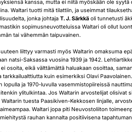
myksiensä kanssa, mutta ei niitä myöskään ole syytä 
eina. Waltari tuotti mitä tilattiin, ja useimmat tilaukseth
isuudelta, jonka johtaja
T. J. Särkkä
oli tunnetusti äk
rmastikin sopimusneuvotteluissa Waltari oli ollut luon
mmän tai vähemmän taipuvainen.
uuteen liittyy varmasti myös Waltarin omaksuma epäp
laan natsi-Saksassa vuosina 1939 ja 1942. Lehtiartikk
 ei osoita, eikä välttämättä haluakaan osoittaa, saman
arkkailualttiutta kuin esimerkiksi Olavi Paavolainen.
 lopulla ja 1970-luvulla vasemmistopiireissä nauttim
itenkin ylitulkintaa. Jos Waltarin arvostelijat olisivat si
 Waltarin tuesta Paasikiven-Kekkosen linjalle, arvoste
 laimeampaa. Waltari jopa piti Neuvostoliiton toime
miehitystä rauhan kannalta positiivisena tapahtuman