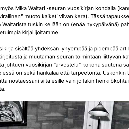
a myös Mika Waltari -seuran vuosikirjan kohdalla (ka
 ”virallinen” muoto kaiketi viivan kera). Tässä tapauk
ttä Waltarista tuskin kellään on (enää nykypäivänä) p
etuimpia kirjailijoitamme.
ikirja sisältää yhdeksän lyhyempää ja pidempää artik
irjoitusta ja muutaman seuran toimintaan liittyvän k
sta johtuen vuosikirjan ”arvostelu” kokonaisuutena s
elessä on sekä hankalaa että tarpeetonta. Uskonkin 
utta nostaessani siitä esille vain joitakin henkilökohtais
ta.