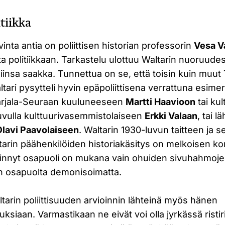
itiikka
vinta antia on poliittisen historian professorin
Vesa V
a politiikkaan. Tarkastelu ulottuu Waltarin nuoruude
insa saakka. Tunnettua on se, että toisin kuin muut 
 Waltari pysytteli hyvin epäpoliittisena verrattuna esimer
rjala-Seuraan kuuluneeseen
Martti Haavioon
tai kul
uvulla kulttuurivasemmistolaiseen
Erkki Valaan
, tai 
Olavi Paavolaiseen
. Waltarin 1930-luvun taitteen ja s
arin päähenkilöiden historiakäsitys on melkoisen kon
vinnyt osapuoli on mukana vain ohuiden sivuhahmoje
in osapuolta demonisoimatta.
tarin poliittisuuden arvioinnin lähteinä myös hänen
tuksiaan. Varmastikaan ne eivät voi olla jyrkässä rist