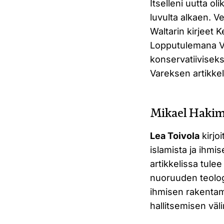
Itselleni uutta ol
luvulta alkaen. V
Waltarin kirjeet K
Lopputulemana Va
konservatiiviseksi 
Vareksen artikkel
Mikael Hakim 
Lea Toivola
kirjo
islamista ja ihmi
artikkelissa tulee
nuoruuden teologi
ihmisen rakentami
hallitsemisen väl