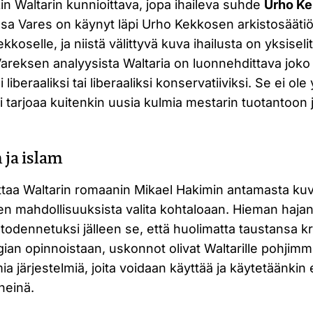
ikin Waltarin kunnioittava, jopa ihaileva suhde
Urho K
esa Vares on käynyt läpi Urho Kekkosen arkistosäätiö
ekkoselle, ja niistä välittyvä kuva ihailusta on yksiseli
reksen analyysista Waltaria on luonnehdittava joko
liberaaliksi tai liberaaliksi konservatiiviksi. Se ei ole
i tarjoaa kuitenkin uusia kulmia mestarin tuotantoon 
ja islam
ittaa Waltarin romaanin Mikael Hakimin antamasta k
sen mahdollisuuksista valita kohtaloaan. Hieman haja
 todennetuksi jälleen se, että huolimatta taustansa kri
an opinnoistaan, uskonnot olivat Waltarille pohjimmil
a järjestelmiä, joita voidaan käyttää ja käytetäänki
ineinä.