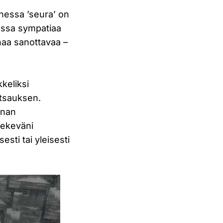
nnessa ’seura’ on
sessa sympatiaa
ahaa sanottavaa –
keliksi
atsauksen.
anan
tekeväni
esti tai yleisesti