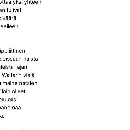
ottaa yksi yhteen
an tulivat
kiväärä
teelleen
oliittinen
eleissaan näistä
laista ”ajan
 Waltarin vielä
a maine natsien
lloin olleet
lu olisi
enpanemaa
a.