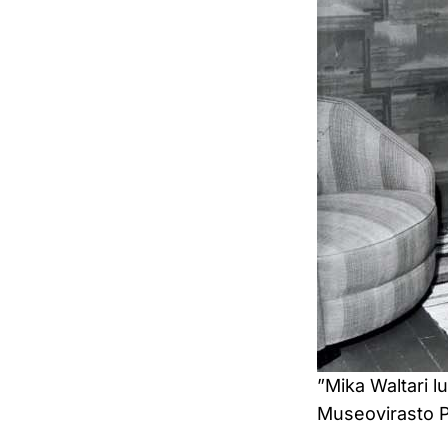
”Mika Waltari l
Museovirasto P