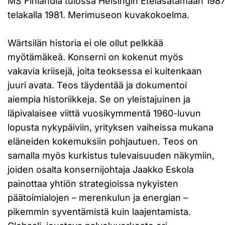
MS Finlandia tulossa Helsingin Eteläsatamaan 1987.
telakalla 1981. Merimuseon kuvakokoelma.
Wärtsilän historia ei ole ollut pelkkää
myötämäkeä. Konserni on kokenut myös
vakavia kriisejä, joita teoksessa ei kuitenkaan
juuri avata. Teos täydentää ja dokumentoi
aiempia historiikkeja. Se on yleistajuinen ja
läpivalaisee viittä vuosikymmentä 1960-luvun
lopusta nykypäiviin, yrityksen vaiheissa mukana
eläneiden kokemuksiin pohjautuen. Teos on
samalla myös kurkistus tulevaisuuden näkymiin,
joiden osalta konsernijohtaja Jaakko Eskola
painottaa yhtiön strategioissa nykyisten
päätoimialojen – merenkulun ja energian –
pikemmin syventämistä kuin laajentamista.