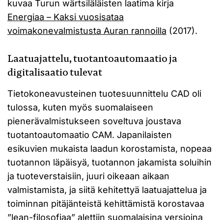
kuvaa Turun wärtsiläläisten laatima kirja
Energiaa – Kaksi vuosisataa
voimakonevalmistusta Auran rannoilla
(2017).
Laatuajattelu, tuotantoautomaatio ja
digitalisaatio tulevat
Tietokoneavusteinen tuotesuunnittelu CAD oli
tulossa, kuten myös suomalaiseen
pienerävalmistukseen soveltuva joustava
tuotantoautomaatio CAM. Japanilaisten
esikuvien mukaista laadun korostamista, nopeaa
tuotannon läpäisyä, tuotannon jakamista soluihin
ja tuoteverstaisiin, juuri oikeaan aikaan
valmistamista, ja siitä kehitettyä laatuajattelua ja
toiminnan pitäjänteistä kehittämistä korostavaa
”lean-filosofiaa” alettiin suomalaisina versioina