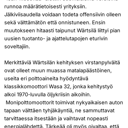
runnoa määrätietoisesti yrityksiin.
Jälkiviisaudella voidaan todeta offensiivin olleen
sekä välttämätön että onnistuneen. Ensin
muutokseen hitaasti taipunut Wärtsilä liittyi pian
uusien tuotanto- ja ajattelutapojen eturivin
soveltajiin.
Merkittäviä Wärtsilän kehityksen virstanpylväitä
ovat olleet muun muassa matalapäästöinen,
useita eri polttoaineita hyödyntävä
klassikkomoottori Wasa 32, jonka kehitystyö
alkoi 1970-luvulla öljykriisin aikoihin.
Monipolttomoottorit toimivat nykyaikaisen auton
tapaan välttäen tyhjäkäyntiä, ne sammuttavat
tarvittaessa itsestään ja vaihtavat nopeasti
energialähdettä. Tärkeää oli myös oivaltaa, että