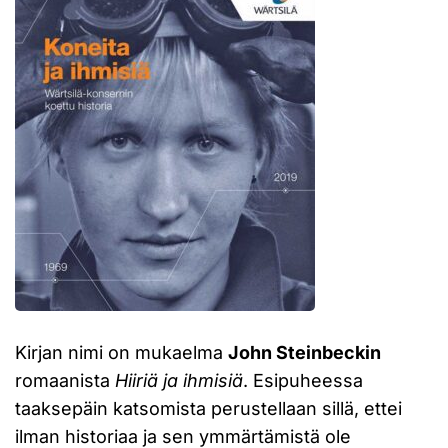
Kirjan nimi on mukaelma
John Steinbeckin
romaanista
Hiiriä ja ihmisiä
. Esipuheessa
taaksepäin katsomista perustellaan sillä, ettei
ilman historiaa ja sen ymmärtämistä ole