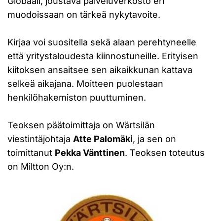
Globaali, joustava palveluverkosto eri
muodoissaan on tärkeä nykytavoite.
Kirjaa voi suositella sekä alaan perehtyneelle
että yritystaloudesta kiinnostuneille. Erityisen
kiitoksen ansaitsee sen aikaikkunan kattava
selkeä aikajana. Moitteen puolestaan
henkilöhakemiston puuttuminen.
Teoksen päätoimittaja on Wärtsilän
viestintäjohtaja
Atte Palomäki
, ja sen on
toimittanut
Pekka Vänttinen
. Teoksen toteutus
on Miltton Oy:n.