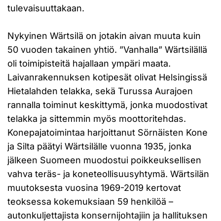
tulevaisuuttakaan.
Nykyinen Wärtsilä on jotakin aivan muuta kuin
50 vuoden takainen yhtiö. ”Vanhalla” Wärtsilällä
oli toimipisteitä hajallaan ympäri maata.
Laivanrakennuksen kotipesät olivat Helsingissä
Hietalahden telakka, sekä Turussa Aurajoen
rannalla toiminut keskittymä, jonka muodostivat
telakka ja sittemmin myös moottoritehdas.
Konepajatoimintaa harjoittanut Sörnäisten Kone
ja Silta päätyi Wärtsilälle vuonna 1935, jonka
jälkeen Suomeen muodostui poikkeuksellisen
vahva teräs- ja koneteollisuusyhtymä. Wärtsilän
muutoksesta vuosina 1969-2019 kertovat
teoksessa kokemuksiaan 59 henkilöä –
autonkuljettajista konsernijohtajiin ja hallituksen