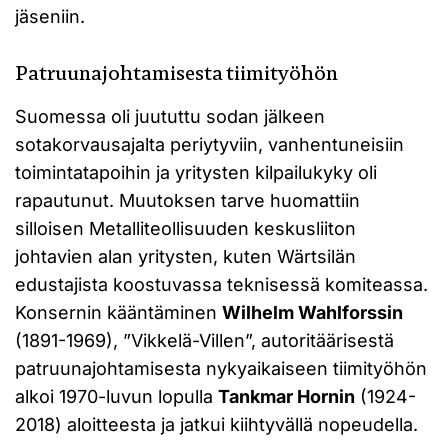
jäseniin.
Patruunajohtamisesta tiimityöhön
Suomessa oli juututtu sodan jälkeen
sotakorvausajalta periytyviin, vanhentuneisiin
toimintatapoihin ja yritysten kilpailukyky oli
rapautunut. Muutoksen tarve huomattiin
silloisen Metalliteollisuuden keskusliiton
johtavien alan yritysten, kuten Wärtsilän
edustajista koostuvassa teknisessä komiteassa.
Konsernin kääntäminen
Wilhelm Wahlforssin
(1891-1969), ”Vikkelä-Villen”, autoritäärisestä
patruunajohtamisesta nykyaikaiseen tiimityöhön
alkoi 1970-luvun lopulla
Tankmar Hornin
(1924-
2018) aloitteesta ja jatkui kiihtyvällä nopeudella.