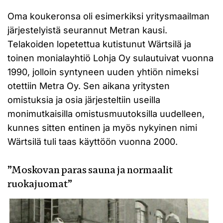
Oma koukeronsa oli esimerkiksi yritysmaailman
järjestelyistä seurannut Metran kausi.
Telakoiden lopetettua kutistunut Wärtsilä ja
toinen monialayhtiö Lohja Oy sulautuivat vuonna
1990, jolloin syntyneen uuden yhtiön nimeksi
otettiin Metra Oy. Sen aikana yritysten
omistuksia ja osia järjesteltiin useilla
monimutkaisilla omistusmuutoksilla uudelleen,
kunnes sitten entinen ja myös nykyinen nimi
Wärtsilä tuli taas käyttöön vuonna 2000.
”Moskovan paras sauna ja normaalit
ruokajuomat”