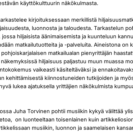
stävän käyttökulttuurin näkökulmasta.
arkastelee kirjoituksessaan merkillistä hiljaisuusmatk
hiljaisuudesta, luonnosta ja taloudesta. Tarkastelun p
 jossa hiljaisista äänimaisemista ja kuunteluun kann
ään matkailutuotteita ja -palveluita. Aineistona on 
a pohjoiskarjalaisen matkailualan pienyrittäjän haastat
n näkemyksissä hiljaisuus paljastuu muun muassa mon
luontokokemus vaikeasti käsiteltäväksi ja ennakoitavaks
un kehittämisestä kiinnostuneiden tutkijoiden ja myös
n hyvä lukea ajatuksella yrittäjien näkökulmista kumpu
 jossa Juha Torvinen pohtii musiikin kykyä välittää yli
tietoa, on luonteeltaan toisenlainen kuin artikkeliosio
rtikkelissaan musiikin, luonnon ja saamelaisen kans