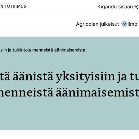
Kirjaudu sisään
EN TUTKIMUS
Agricolan julkaisut
Ilmoi
isiin ja tulkintoja menneistä äänimaisemista
tä äänistä yksityisiin ja t
enneistä äänimaisemis