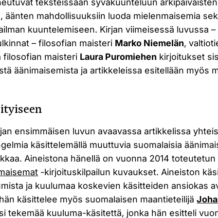
eutuvat teksteissään syväkuunteluun arkipäiväisten 
la, äänten mahdollisuuksiin luoda mielenmaisemia se
ilman kuuntelemiseen. Kirjan viimeisessä luvussa 
lkinnat – filosofian maisteri
Marko Niemelän
, valtiot
 filosofian maisteri
Laura Puromiehen
kirjoitukset si
stä äänimaisemista ja artikkeleissa esitellään myös m
sityiseen
jan ensimmäisen luvun avaavassa artikkelissa yhteis
elmia käsittelemällä muuttuvia suomalaisia äänimai
iikkaa. Aineistona hänellä on vuonna 2014 toteutetu
imaisemat
-kirjoituskilpailun kuvaukset. Aineiston käs
umista ja kuulumaa koskevien käsitteiden ansiokas 
hän käsittelee myös suomalaisen maantieteilijä
Joha
i tekemää kuuluma-käsitettä, jonka hän esitteli vuo