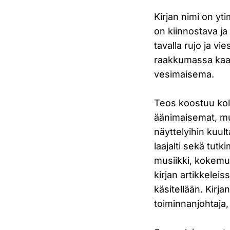
Kirjan nimi on yt
on kiinnostava ja
tavalla rujo ja vi
raakkumassa kaade
vesimaisema.
Teos koostuu kol
äänimaisemat, mut
näyttelyihin kuul
laajalti sekä tut
musiikki, kokemu
kirjan artikkelei
käsitellään. Kirj
toiminnanjohtaja, 