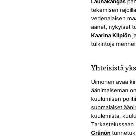
Lauhakangas
pan
tekemisen rajoil
vedenalaisen maa
äänet, nykyiset tu
Kaarina Kilpiön
ja
tulkintoja mennei
Yhteisistä yk
Uimonen avaa kir
äänimaiseman ong
kuulumisen polit
suomalaiset ään
kuulemista, kuul
Tarkastelussaan 
Gränön
tunnetuks