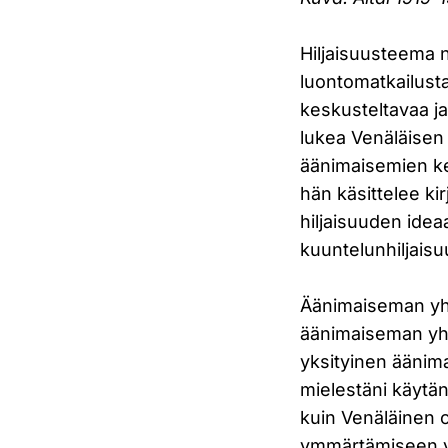
Hiljaisuusteema
luontomatkailusta
keskusteltavaa ja
lukea Venäläisen 
äänimaisemien ke
hän käsittelee ki
hiljaisuuden idea
kuuntelunhiljaisu
Äänimaiseman yhte
äänimaiseman yht
yksityinen äänima
mielestäni käytä
kuin Venäläinen 
ymmärtämiseen ve