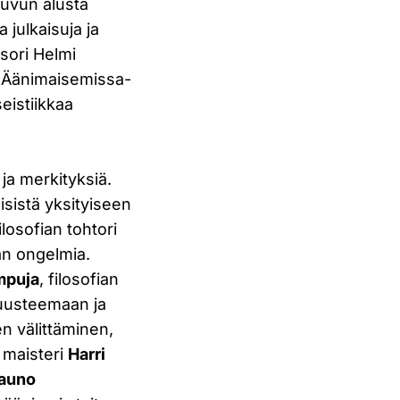
luvun alusta
julkaisuja ja
ssori Helmi
. Äänimaisemissa-
eistiikkaa
 ja merkityksiä.
isistä yksityiseen
ilosofian tohtori
an ongelmia.
mpuja
, filosofian
suusteemaan ja
n välittäminen,
n maisteri
Harri
auno