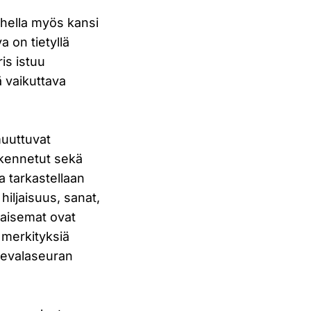
hella myös kansi
 on tietyllä
ris istuu
ä vaikuttava
muuttuvat
akennetut sekä
a tarkastellaan
hiljaisuus, sanat,
maisemat ovat
 merkityksiä
levalaseuran