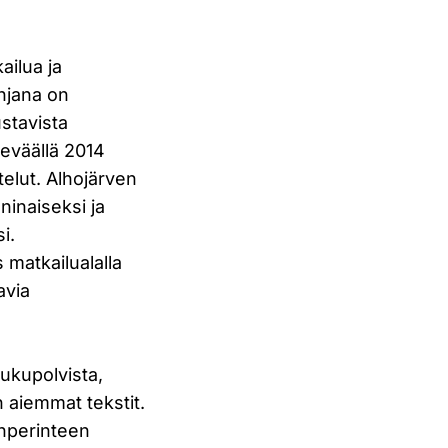
ailua ja
ohjana on
ustavista
keväällä 2014
telut. Alhojärven
inaiseksi ja
i.
 matkailualalla
avia
sukupolvista,
n aiemmat tekstit.
anperinteen