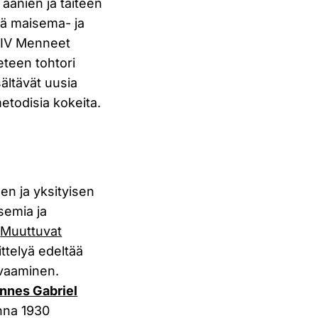
äänien ja taiteen
kä maisema- ja
– IV Menneet
ieteen tohtori
sältävät uusia
etodisia kokeita.
en ja yksityisen
semia ja
n
Muuttuvat
ittelyä edeltää
avaaminen.
nnes Gabriel
nna 1930