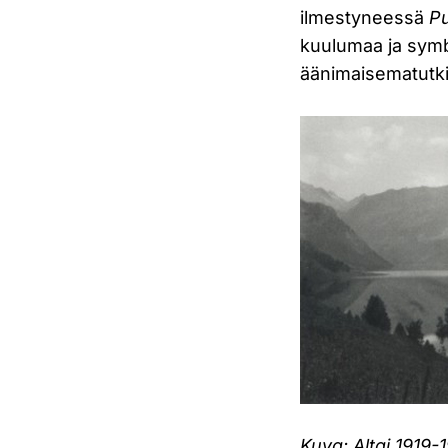
ilmestyneessä
P
kuulumaa ja symbo
äänimaisematutk
Kuva: Altai 1919-