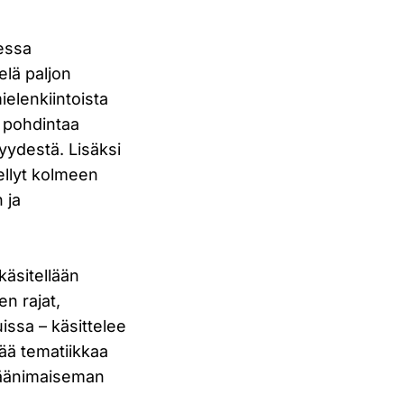
essa
elä paljon
ielenkiintoista
a pohdintaa
yydestä. Lisäksi
ellyt kolmeen
 ja
käsitellään
n rajat,
issa – käsittelee
ää tematiikkaa
n äänimaiseman