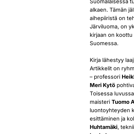
Suomalaisessa tu
alkaen. Tämän jä
aihepiiristä on te
Järviluoma, on y
kirjaan on koottu
Suomessa.
Kirja lähestyy laa
Artikkelit on ryh
– professori
Heik
Meri Kytö
pohtiva
Toisessa luvussa 
maisteri
Tuomo A
luontoyhteyden k
esittäminen ja ko
Huhtamäki
, tekni