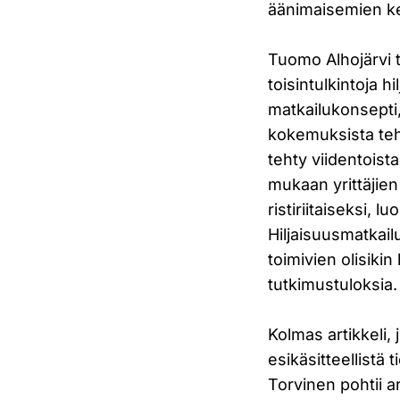
äänimaisemien ke
Tuomo Alhojärvi t
toisintulkintoja 
matkailukonsepti,
kokemuksista tehd
tehty viidentoist
mukaan yrittäjie
ristiriitaiseksi, 
Hiljaisuusmatkail
toimivien olisiki
tutkimustuloksia.
Kolmas artikkeli,
esikäsitteellistä 
Torvinen pohtii a