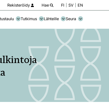
Rekisteröidy
Hae
FI
SV
EN
tustaulu
Tutkimus
Lähteille
Seura
ulkintoja
ta