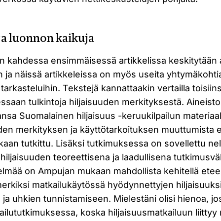
ja luonnon kaikuja
ion kahdessa ensimmäisessä artikkelissa keskitytään
n ja näissä artikkeleissa on myös useita yhtymäkoh
 tarkasteluihin. Tekstejä kannattaakin vertailla toisii
sessaan tulkintoja hiljaisuuden merkityksestä. Aineis
ansa Suomalainen hiljaisuus -keruukilpailun materiaa
den merkityksen ja käyttötarkoituksen muuttumista 
kaan tutkittu. Lisäksi tutkimuksessa on sovellettu ne
iljaisuuden teoreettisena ja laadullisena tutkimusvä
lmää on Ampujan mukaan mahdollista kehitellä eteen
rkiksi matkailukäytössä hyödynnettyjen hiljaisuuks
ja uhkien tunnistamiseen. Mielestäni olisi hienoa, jo
kailututkimuksessa, koska hiljaisuusmatkailuun liittyy