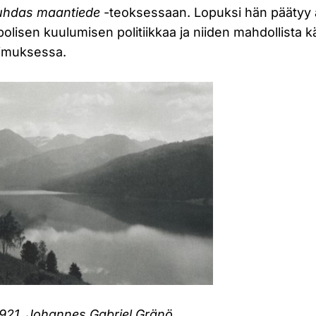
uhdas maantiede
-teoksessaan. Lopuksi hän päätyy
lisen kuulumisen politiikkaa ja niiden mahdollista k
imuksessa.
1921, Johannes Gabriel Gränö.