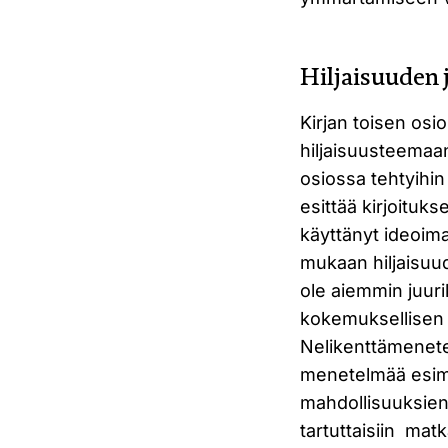
Hiljaisuuden 
Kirjan toisen os
hiljaisuusteemaa
osiossa tehtyihin
esittää kirjoituk
käyttänyt ideoim
mukaan hiljaisuu
ole aiemmin juuri
kokemuksellisen h
Nelikenttämenete
menetelmää esime
mahdollisuuksien 
tartuttaisiin mat