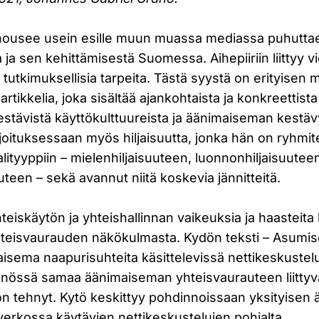
 nousee usein esille muun muassa mediassa puhutta
 ja sen kehittämisestä Suomessa. Aihepiiriin liittyy vi
 tutkimuksellisia tarpeita. Tästä syystä on erityisen m
artikkelia, joka sisältää ajankohtaista ja konkreettist
stävistä käyttökulttuureista ja äänimaiseman kestäv
rjoituksessaan myös hiljaisuutta, jonka hän on ryhmit
alityyppiin – mielenhiljaisuuteen, luonnonhiljaisuuteen
uteen – sekä avannut niitä koskevia jännitteitä.
iskäytön ja yhteishallinnan vaikeuksia ja haasteita 
eisvaurauden näkökulmasta. Kydön teksti – Asumise
isema naapurisuhteita käsittelevissä nettikeskustelu
nnössä samaa äänimaiseman yhteisvaurauteen liittyv
on tehnyt. Kytö keskittyy pohdinnoissaan yksityise
rkossa käytävien nettikeskustelujen pohjalta.