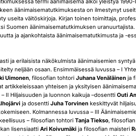
tkimuksessa termi äänimaisema alkoi yleistyä 1990-
lkeen äänimaisematutkimuksesta on ilmestynyt useita 
hty useita väitöskirjoja. Kirjan toinen toimittaja, profe
ksi Suomen äänimaisematutkimuksen uranuurtajista
 uutta ja ajankohtaista äänimaisematutkimusta ja -ess
jasti ja erilaisista näkökulmista äänimaisemien syntyä
mitelty neljään osaan. Ensimmäisessä luvussa – I Yhte
ki Uimonen
, filosofian tohtori
Juhana Venäläinen
ja f
t artikkeleissaan yhteisen ja yksityisen äänimaisem
– II Hiljaisuuden ja luonnon kaikuja –dosentti
Outi A
lhojärvi
ja dosentti
Juha Torvinen
keskittyvät hiljai
okemiseen. Kolmannessa luvussa – III Äänimaisemie
keellisuus – filosofian tohtori
Tanja Tiekso
, filosofia
ikan lisensiaatti
Ari Koivumäki
ja filosofian maisteri
R