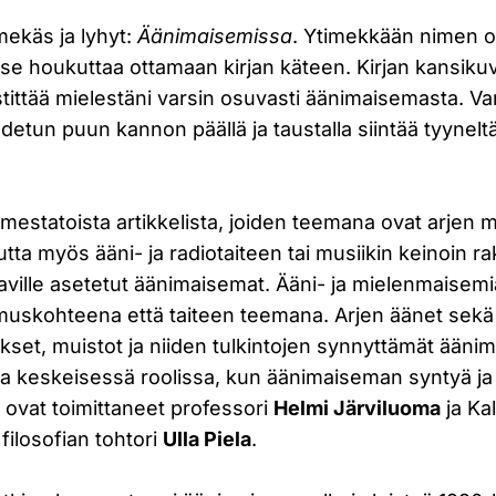
imekäs ja lyhyt:
Äänimaisemissa
. Ytimekkään nimen o
 se houkuttaa ottamaan kirjan käteen. Kirjan kansikuva
estittää mielestäni varsin osuvasti äänimaisemasta. Va
tun puun kannon päällä ja taustalla siintää tyynelt
mestatoista artikkelista, joiden teemana ovat arjen 
ta myös ääni- ja radiotaiteen tai musiikin keinoin r
taville asetetut äänimaisemat. Ääni- ja mielenmaisemi
kimuskohteena että taiteen teemana. Arjen äänet sekä 
kset, muistot ja niiden tulkintojen synnyttämät ääni
ssa keskeisessä roolissa, kun äänimaiseman syntyä ja
an ovat toimittaneet professori
Helmi Järviluoma
ja Ka
filosofian tohtori
Ulla Piela
.