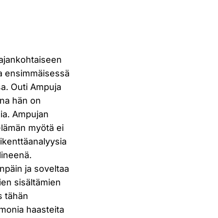
 ajankohtaiseen
tia ensimmäisessä
nsa. Outi Ampuja
tona hän on
lia. Ampujan
elämän myötä ei
likenttäanalyysia
lineenä.
päin ja soveltaa
ien sisältämien
s tähän
 monia haasteita