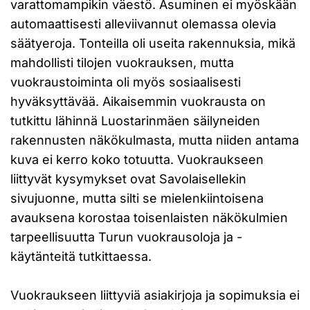
varattomampikin väestö. Asuminen ei myöskään
automaattisesti alleviivannut olemassa olevia
säätyeroja. Tonteilla oli useita rakennuksia, mikä
mahdollisti tilojen vuokrauksen, mutta
vuokraustoiminta oli myös sosiaalisesti
hyväksyttävää. Aikaisemmin vuokrausta on
tutkittu lähinnä Luostarinmäen säilyneiden
rakennusten näkökulmasta, mutta niiden antama
kuva ei kerro koko totuutta. Vuokraukseen
liittyvät kysymykset ovat Savolaisellekin
sivujuonne, mutta silti se mielenkiintoisena
avauksena korostaa toisenlaisten näkökulmien
tarpeellisuutta Turun vuokrausoloja ja -
käytänteitä tutkittaessa.
Vuokraukseen liittyviä asiakirjoja ja sopimuksia ei