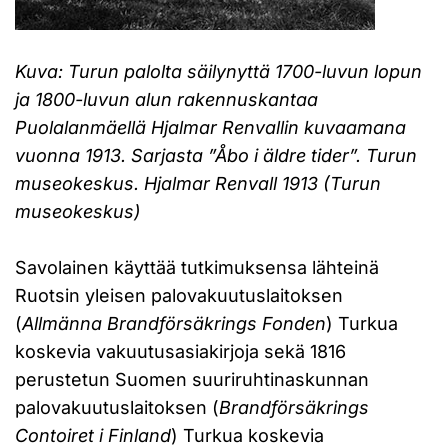
Kuva: Turun palolta säilynyttä 1700-luvun lopun
ja 1800-luvun alun rakennuskantaa
Puolalanmäellä Hjalmar Renvallin kuvaamana
vuonna 1913. Sarjasta ”Åbo i äldre tider”. Turun
museokeskus. Hjalmar Renvall 1913 (Turun
museokeskus)
Savolainen käyttää tutkimuksensa lähteinä
Ruotsin yleisen palovakuutuslaitoksen
(
Allmänna Brandförsäkrings Fonden
) Turkua
koskevia vakuutusasiakirjoja sekä 1816
perustetun Suomen suuriruhtinaskunnan
palovakuutuslaitoksen (
Brandförsäkrings
Contoiret i Finland
) Turkua koskevia