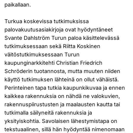
paikallaan.
Turkua koskevissa tutkimuksissa
palovakuutusasiakirjoja ovat hyödyntäneet
Svante Dahlström Turun paloa käsittelevässä
tutkimuksessaan sekä Riitta Koskinen
väitöstutkimuksessaan Turun
kaupunginarkkitehti Christian Friedrich
Schröderin tuotannosta, mutta muuten niiden
käyttö tutkimuksen lähteinä on ollut vähäistä.
Perinteinen tapa tutkia kaupunkikuvaa ja ennen
kaikkea rakennuksia on nähdä ne valokuvien,
rakennuspiirustusten ja maalausten kautta tai
tutkimalla säilyneitä rakennuksia ja
yksityiskohtia. Savolaisen lähestymistapa on
tekstuaalinen, sillä hän hyödyntää nimenomaan