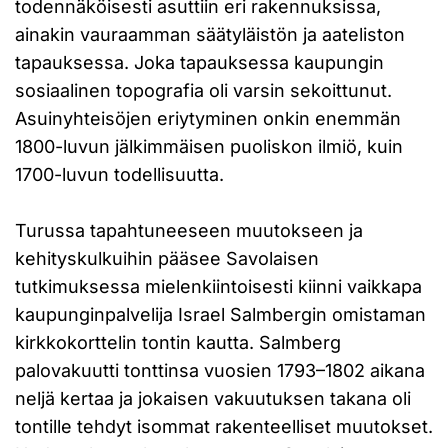
todennäköisesti asuttiin eri rakennuksissa,
ainakin vauraamman säätyläistön ja aateliston
tapauksessa. Joka tapauksessa kaupungin
sosiaalinen topografia oli varsin sekoittunut.
Asuinyhteisöjen eriytyminen onkin enemmän
1800-luvun jälkimmäisen puoliskon ilmiö, kuin
1700-luvun todellisuutta.
Turussa tapahtuneeseen muutokseen ja
kehityskulkuihin pääsee Savolaisen
tutkimuksessa mielenkiintoisesti kiinni vaikkapa
kaupunginpalvelija Israel Salmbergin omistaman
kirkkokorttelin tontin kautta. Salmberg
palovakuutti tonttinsa vuosien 1793–1802 aikana
neljä kertaa ja jokaisen vakuutuksen takana oli
tontille tehdyt isommat rakenteelliset muutokset.