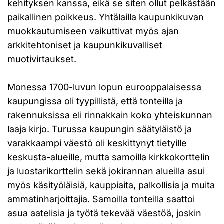
kehityksen kanssa, eikä se siten ollut pelkästään
paikallinen poikkeus. Yhtälailla kaupunkikuvan
muokkautumiseen vaikuttivat myös ajan
arkkitehtoniset ja kaupunkikuvalliset
muotivirtaukset.
Monessa 1700-luvun lopun eurooppalaisessa
kaupungissa oli tyypillistä, että tonteilla ja
rakennuksissa eli rinnakkain koko yhteiskunnan
laaja kirjo. Turussa kaupungin säätyläistö ja
varakkaampi väestö oli keskittynyt tietyille
keskusta-alueille, mutta samoilla kirkkokorttelin
ja luostarikorttelin sekä jokirannan alueilla asui
myös käsityöläisiä, kauppiaita, palkollisia ja muita
ammatinharjoittajia. Samoilla tonteilla saattoi
asua aatelisia ja työtä tekevää väestöä, joskin