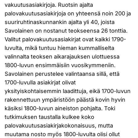
vakuutusasiakirjoja. Ruotsin ajalta
palovakuutusasiakirjoja on yhteensä noin 200 ja
suuriruhtinaskunnankin ajalta yli 40, joista
Savolainen on nostanut teokseensa 26 tonttia.
Valitut palovakuutusasiakirjat ovat kaikki 1790-
luvulta, mikä tuntuu hieman kummalliselta
valinnalta teoksen aikarajauksen ulottuessa
1800-luvun ensimmäisiin vuosikymmeniin.
Savolainen perustelee valintaansa sillä, että
1700-luvulla asiakirjat olivat
yksityiskohtaisemmin laadittuja, eikä 1700-luvun
rakennettuun ympäristöön päästä kovin hyvin
käsiksi 1800-luvun aineiston pohjalta. Toki
tutkimuksen taustalla kulkee koko
palovakuutusasiakirjakokonaisuus, mutta
muutama nosto myös 1800-luvulta olisi ollut