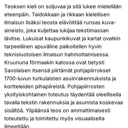
Teoksen kieli on soljuvaa ja sitä lukee mielellään
eteenpäin. Taidokkaan ja rikkaan kielellisen
ilmaisun lisäksi teosta elävöittää runsas kuva-
aineisto, joka kuljettaa lukijaa tekstimassan
lävitse. Lukuisat kaupunkikuvat ja kartat ovatkin
tarpeellinen apuväline paikoitellen hyvin
teknisluotoisen ilmaisun hahmottamisessa.
Kruununa förmaakin katossa ovat tietysti
Savolaisen itsensä piirtämät pohjapiirrokset
1700-luvun turkulaisten asuinrakennuksista ja
kortteleiden pihapiireistä. Pohjapiirrosten
yksityiskohtainen toteutus täydentää oleellisella
tavalla tekstin rakennuksia ja asumista koskevaa
sisältöä. Ylipäänsä teos on ammattimaisesti
toteutettu ja toimitettu myös visuaaliselta
ilmeeltään.