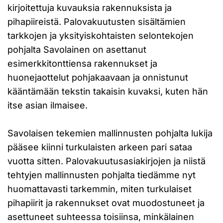
kirjoitettuja kuvauksia rakennuksista ja
pihapiireistä. Palovakuutusten sisältämien
tarkkojen ja yksityiskohtaisten selontekojen
pohjalta Savolainen on asettanut
esimerkkitonttiensa rakennukset ja
huonejaottelut pohjakaavaan ja onnistunut
kääntämään tekstin takaisin kuvaksi, kuten hän
itse asian ilmaisee.
Savolaisen tekemien mallinnusten pohjalta lukija
pääsee kiinni turkulaisten arkeen pari sataa
vuotta sitten. Palovakuutusasiakirjojen ja niistä
tehtyjen mallinnusten pohjalta tiedämme nyt
huomattavasti tarkemmin, miten turkulaiset
pihapiirit ja rakennukset ovat muodostuneet ja
asettuneet suhteessa toisiinsa, minkälainen