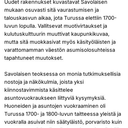
Uudet rakennukset kuvastavat Savolaisen
mukaan osuvasti sitä vaurastumisen ja
talouskasvun aikaa, jota Turussa elettiin 1700-
luvun lopulla. Vallitsevat muotivirtaukset ja
kulutuskulttuurin muuttivat kaupunkikuvaa,
mutta sitä muokkasivat myös käsityöläisten ja
varattomamman väestön asumisolosuhteissa
tapahtuneet muutokset.
Savolaisen teoksessa on monia tutkimuksellisia
nostoja ja näkökulmia, joista yksi
kiinnostavimmista käsittelee
asuntovuokraukseen liittyviä kysymyksiä.
Huoneiden ja asuntojen vuokraaminen oli
Turussa 1700- ja 1800-luvun taitteessa yleistä ja
vuokralla asuivat niin säätyläistö, porvaristo kuin