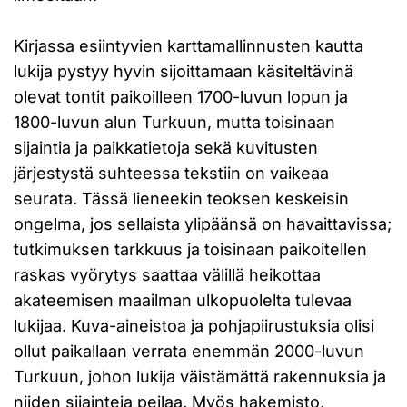
Kirjassa esiintyvien karttamallinnusten kautta
lukija pystyy hyvin sijoittamaan käsiteltävinä
olevat tontit paikoilleen 1700-luvun lopun ja
1800-luvun alun Turkuun, mutta toisinaan
sijaintia ja paikkatietoja sekä kuvitusten
järjestystä suhteessa tekstiin on vaikeaa
seurata. Tässä lieneekin teoksen keskeisin
ongelma, jos sellaista ylipäänsä on havaittavissa;
tutkimuksen tarkkuus ja toisinaan paikoitellen
raskas vyörytys saattaa välillä heikottaa
akateemisen maailman ulkopuolelta tulevaa
lukijaa. Kuva-aineistoa ja pohjapiirustuksia olisi
ollut paikallaan verrata enemmän 2000-luvun
Turkuun, johon lukija väistämättä rakennuksia ja
niiden sijainteja peilaa. Myös hakemisto,