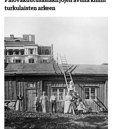
Palovakuutusasiakirjojen avulla kiinni
turkulaisten arkeen