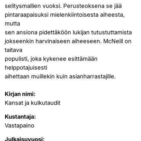
selitysmallien vuoksi. Perusteoksena se jää
pintaraapaisuksi mielenkiintoisesta aiheesta,
mutta
sen ansiona pidettäköön lukijan tutustuttamista
jokseenkin harvinaiseen aiheeseen. McNeill on
taitava
populisti, joka kykenee esittämään
helppotajuisesti
aihettaan muillekin kuin asianharrastajille.
Kirjan nimi:
Kansat ja kulkutaudit
Kustantaja:
Vastapaino
Julkaisuvuosi: