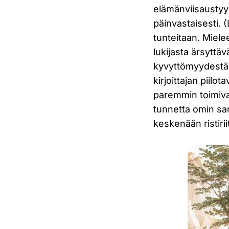
elämänviisaustyyli
päinvastaisesti. (
tunteitaan. Mielee
lukijasta ärsyttä
kyvyttömyydestää
kirjoittajan piilo
paremmin toimivat
tunnetta omin sa
keskenään ristiri