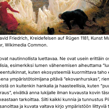
vid Friedrich, Kreidefelsen auf Rügen 1181, Kunst
ur, Wikimedia Common.
vat nautinnollista luettavaa. Ne ovat usein erittäin o
lisia, esimerkiksi lumen vähenemisen aiheuttama ”lu
leentulkinnat, kuten ekosysteemiä kuormittava taho e
sena ympäristötoimijana pitävä ”ekovanhurskas”, rie
eistä on kuitenkin hankalia ja haasteellisia, kuten ”
raus”, eivätkä anna lukijalle ilman kuvausta kovin täs
ikeastaan tarkoittaa. Silti kaikki kunnia ja tunnustus Pi
anoittaa ja kuvata valtava kirjo ympäristöön liittyviä 