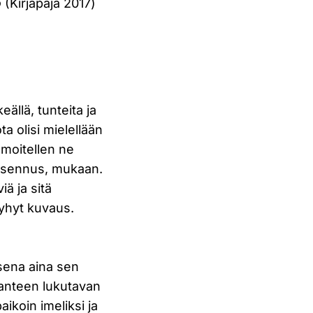
o
(Kirjapaja 2017)
ällä, tunteita ja
ta olisi mielellään
emoitellen ne
masennus, mukaan.
ä ja sitä
yhyt kuvaus.
ksena aina sen
kanteen lukutavan
ikoin imeliksi ja