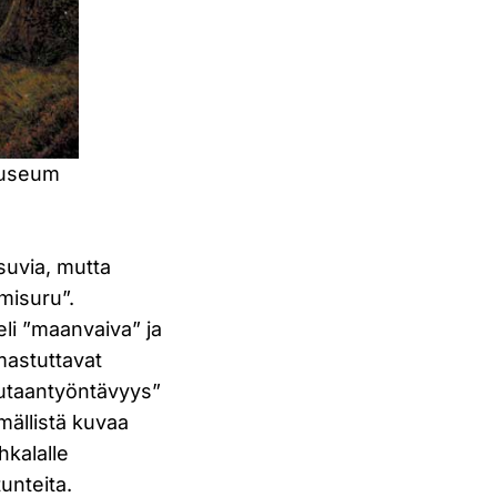
 Museum
suvia, mutta
misuru”.
li ”maanvaiva” ja
mastuttavat
puutaantyöntävyys”
mällistä kuvaa
hkalalle
tunteita.