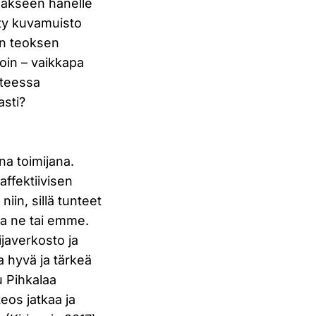
ääkseen hänelle
hty kuvamuisto
n teoksen
oin – vaikkapa
nteessa
asti?
na toimijana.
affektiivisen
iin, sillä tunteet
pa ne tai emme.
javerkosto ja
a hyvä ja tärkeä
u Pihkalaa
eos jatkaa ja