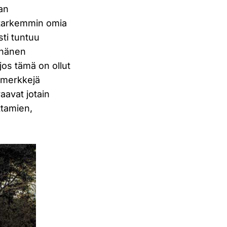
van
ta tarkemmin omia
sti tuntuu
a hänen
os tämä on ollut
simerkkejä
aavat jotain
ttamien,