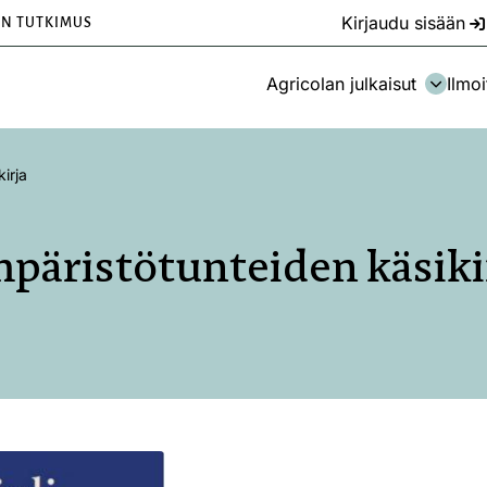
Kirjaudu sisään
EN TUTKIMUS
Agricolan julkaisut
Ilmoi
irja
päristötunteiden käsiki