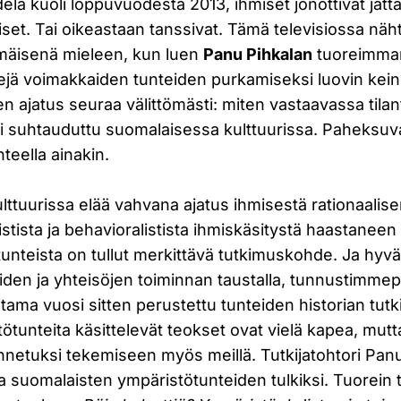
la kuoli loppuvuodesta 2013, ihmiset jonottivat jätt
iset. Tai oikeastaan tanssivat. Tämä televisiossa nä
mäisenä mieleen, kun luen
Panu Pihkalan
tuoreimma
kejä voimakkaiden tunteiden purkamiseksi luovin kein
en ajatus seuraa välittömästi: miten vastaavassa tila
si suhtauduttu suomalaisessa kulttuurissa. Paheksuv
teella ainakin.
ttuurissa elää vahvana ajatus ihmisestä rationaalise
istista ja behavioralistista ihmiskäsitystä haastaneen 
nteista on tullut merkittävä tutkimuskohde. Ja hyvä n
öiden ja yhteisöjen toiminnan taustalla, tunnustimme
ma vuosi sitten perustettu tunteiden historian tutki
ötunteita käsittelevät teokset ovat vielä kapea, mutt
netuksi tekemiseen myös meillä. Tutkijatohtori Pan
ata suomalaisten ympäristötunteiden tulkiksi. Tuorein t