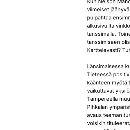
Kun Nelson Mande
viimeiset jäähyvä
pulpahtaa ensim
alkusivuilta vink
tanssimalla. Toin
tanssimiseen oli
Karttelevasti? Tun
Länsimaisessa kul
Tieteessä positiv
käänteen myötä tu
vaikuttavat yksil
Tampereella muuta
Pihkalan ympärist
avaus teeman tun
voisikin tituleer