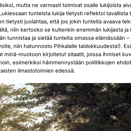
siksi, mutta ne varmasti toimivat osalle lukijoista ai
Lukiessaan tunteista lukija tietysti reflektoi tavallis
n tietysti juolahtaa, että jos jokin tunteita avaava tek
vältä, niin kertooko se kuitenkin enemmän lukijasta j
n tunnistaa ja sietää tunteita omassa elämässään – j
tavoite, niin hatunnosto Pihkalalle taidokkuudesta!). E
 minä-muotoon kirjoitetut sitaatit, joissa ihmiset kuv
noin, esimerkiksi hämmennystään poliitikkojen ehdo
itaisten ilmastotoimien edessä.