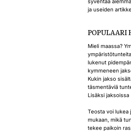
syventää aiemm
ja useiden artik
POPULAARI
Mieli maassa? Ymp
ympäristötunteita 
lukenut pidempänä
kymmeneen jaksoo
Kukin jakso sisäl
täsmentäviä tunt
Lisäksi jaksoissa 
Teosta voi lukea 
mukaan, mikä tun
tekee paikoin ras