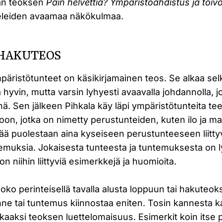
an teoksen
Päin helvettiä? Ympäristöahdistus ja toiv
keleiden avaamaa näkökulmaa.
 HAKUTEOS
äristötunteet on käsikirjamainen teos. Se alkaa selke
hyvin, mutta varsin lyhyesti avaavalla johdannolla, jo
. Sen jälkeen Pihkala käy läpi ympäristötunteita te
n, jotka on nimetty perustunteiden, kuten ilo ja 
tää puolestaan aina kyseiseen perustunteeseen liittyvi
emuksia. Jokaisesta tunteesta ja tuntemuksesta on l
on niihin liittyviä esimerkkejä ja huomioita.
joko perinteisellä tavalla alusta loppuun tai hakuteo
ne tai tuntemus kiinnostaa eniten. Tosin kannesta 
kaaksi teoksen luettelomaisuus. Esimerkit koin itse pa