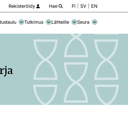
Rekisteröidy
Hae
FI
SV
EN
tustaulu
Tutkimus
Lähteille
Seura
rja