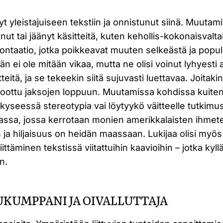
yt yleistajuiseen tekstiin ja onnistunut siinä. Muuta
anut tai jäänyt käsitteitä, kuten kehollis-kokonaisvalta
ntaatio, jotka poikkeavat muuten selkeästä ja popula
n ei ole mitään vikaa, mutta ne olisi voinut lyhyesti a
itteitä, ja se tekeekin siitä sujuvasti luettavaa. Joitak
koottu jaksojen loppuun. Muutamissa kohdissa kuiten
kyseessä stereotypia vai löytyykö väitteelle tutkimu
assa, jossa kerrotaan monien amerikkalaisten ihmete
s ja hiljaisuus on heidän maassaan. Lukijaa olisi myö
ittäminen tekstissä viitattuihin kaavioihin – jotka kyl
n.
KUMPPANI JA OIVALLUTTAJA