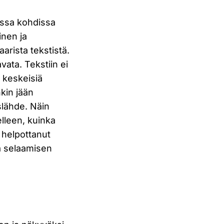
missa kohdissa
inen ja
arista tekstistä.
vata. Tekstiin ei
in keskeisiä
kin jään
slähde. Näin
lleen, kuinka
s helpottanut
lä selaamisen