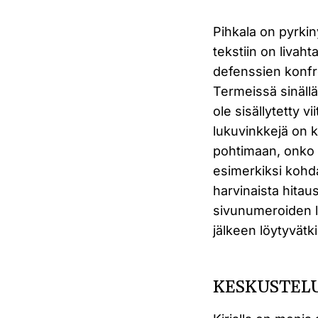
Pihkala on pyrkin
tekstiin on livaht
defenssien konfro
Termeissä sinällää
ole sisällytetty vi
lukuvinkkejä on 
pohtimaan, onko 
esimerkiksi kohd
harvinaista hitau
sivunumeroiden li
jälkeen löytyvätki
KESKUSTELU