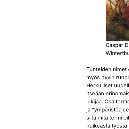
Caspar Da
Winterth
Tunteiden nimet o
myös hyvin runol
Herkulliset uudel
itseään erinomai
lukijaa. Osa term
ja ”ympäristöajee
siitä mitä termi o
huikeasta työstä s