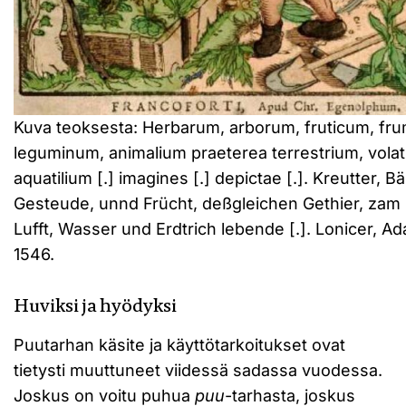
Kuva teoksesta: Herbarum, arborum, fruticum, fr
leguminum, animalium praeterea terrestrium, volati
aquatilium [.] imagines [.] depictae [.]. Kreutter, 
Gesteude, unnd Frücht, deßgleichen Gethier, zam 
Lufft, Wasser und Erdtrich lebende [.]. Lonicer, Ada
1546.
Huviksi ja hyödyksi
Puutarhan käsite ja käyttötarkoitukset ovat
tietysti muuttuneet viidessä sadassa vuodessa.
Joskus on voitu puhua
puu
-tarhasta, joskus