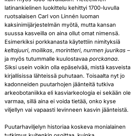
latinankielinen luokittelu kehittyi 1700-luvulla
ruotsalaisen Carl von Linnén luoman
kaksinimijärjestelmän myötä, mutta kansan
suussa kasveilla on aina ollut omat nimensä.
Esimerkiksi porkkanasta käytettiin nimityksiä
keltajuuri
,
moilikas
,
morintteri
,
nurmen juurikas
–
ja myös tutummalle kuulostavaa
porckanaa
.
Siksi usein voikin olla epäselvää, mistä kasveista
kirjallisissa lähteissä puhutaan. Toisaalta nyt jo
kadonneiden puutarhojen jäänteitä tutkiva
arkeobotaniikka eli kasviarkeologia ei sekään ole
varmaa, sillä aina ei voida tietää, onko kyse
viljellyn vai vapaasti levinneen kasvin jäänteistä.
Puutarhaviljelyn historiaa koskeva monialainen
tutkimus kuitenkin osoittaa, kuinka