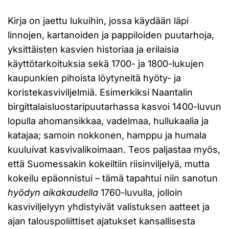
Kirja on jaettu lukuihin, jossa käydään läpi
linnojen, kartanoiden ja pappiloiden puutarhoja,
yksittäisten kasvien historiaa ja erilaisia
käyttötarkoituksia sekä 1700- ja 1800-lukujen
kaupunkien pihoista löytyneitä hyöty- ja
koristekasviviljelmiä. Esimerkiksi Naantalin
birgittalaisluostaripuutarhassa kasvoi 1400-luvun
lopulla ahomansikkaa, vadelmaa, hullukaalia ja
katajaa; samoin nokkonen, hamppu ja humala
kuuluivat kasvivalikoimaan. Teos paljastaa myös,
että Suomessakin kokeiltiin riisinviljelyä, mutta
kokeilu epäonnistui – tämä tapahtui niin sanotun
hyödyn aikakaudella
1760-luvulla, jolloin
kasviviljelyyn yhdistyivät valistuksen aatteet ja
ajan talouspoliittiset ajatukset kansallisesta