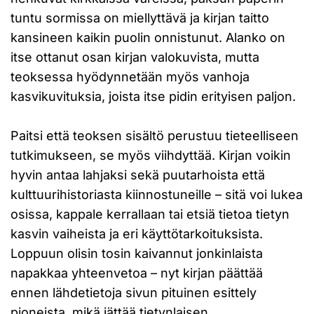
tuntu sormissa on miellyttävä ja kirjan taitto
kansineen kaikin puolin onnistunut. Alanko on
itse ottanut osan kirjan valokuvista, mutta
teoksessa hyödynnetään myös vanhoja
kasvikuvituksia, joista itse pidin erityisen paljon.
Paitsi että teoksen sisältö perustuu tieteelliseen
tutkimukseen, se myös viihdyttää. Kirjan voikin
hyvin antaa lahjaksi sekä puutarhoista että
kulttuurihistoriasta kiinnostuneille – sitä voi lukea
osissa, kappale kerrallaan tai etsiä tietoa tietyn
kasvin vaiheista ja eri käyttötarkoituksista.
Loppuun olisin tosin kaivannut jonkinlaista
napakkaa yhteenvetoa – nyt kirjan päättää
ennen lähdetietoja sivun pituinen esittely
pioneista, mikä jättää tietynlaisen