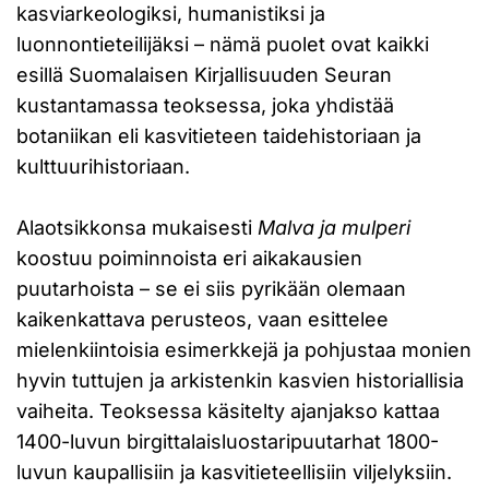
kasviarkeologiksi, humanistiksi ja
luonnontieteilijäksi – nämä puolet ovat kaikki
esillä Suomalaisen Kirjallisuuden Seuran
kustantamassa teoksessa, joka yhdistää
botaniikan eli kasvitieteen taidehistoriaan ja
kulttuurihistoriaan.
Alaotsikkonsa mukaisesti
Malva ja mulperi
koostuu poiminnoista eri aikakausien
puutarhoista – se ei siis pyrikään olemaan
kaikenkattava perusteos, vaan esittelee
mielenkiintoisia esimerkkejä ja pohjustaa monien
hyvin tuttujen ja arkistenkin kasvien historiallisia
vaiheita. Teoksessa käsitelty ajanjakso kattaa
1400-luvun birgittalaisluostaripuutarhat 1800-
luvun kaupallisiin ja kasvitieteellisiin viljelyksiin.