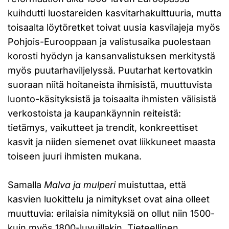
kuihdutti luostareiden kasvitarhakulttuuria, mutta
toisaalta löytöretket toivat uusia kasvilajeja myös
Pohjois-Eurooppaan ja valistusaika puolestaan
korosti hyödyn ja kansanvalistuksen merkitystä
myös puutarhaviljelyssä. Puutarhat kertovatkin
suoraan niitä hoitaneista ihmisistä, muuttuvista
luonto-käsityksistä ja toisaalta ihmisten välisistä
verkostoista ja kaupankäynnin reiteistä:
tietämys, vaikutteet ja trendit, konkreettiset
kasvit ja niiden siemenet ovat liikkuneet maasta
toiseen juuri ihmisten mukana.
Samalla
Malva ja mulperi
muistuttaa, että
kasvien luokittelu ja nimitykset ovat aina olleet
muuttuvia: erilaisia nimityksiä on ollut niin 1500-
kuin myös 1800-luvuillakin. Tieteellinen