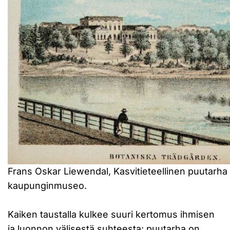
Frans Oskar Liewendal, Kasvitieteellinen puutarha 
kaupunginmuseo.
Kaiken taustalla kulkee suuri kertomus ihmisen
ja luonnon välisestä suhteesta: puutarha on