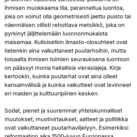
ihmisen muokkaama tila, paranneltua luontoa,
joka on voinut olla geometrisesti jaettu puisto tai
näennäisen villisti rehottava metsikkö, joka on
pyrkinyt jäljittelemään luonnonmukaista
maisemaa. Kulloisetkin ilmasto-olosuhteet ovat
tietenkin aina vaikuttaneet puutarhoihin, mutta
toisaalta ihmisen toimien seurauksena luontoon
on päässyt monia haitallisia vieraslajeja. Kirja
kertookin, kuinka puutarhat ovat aina olleet
kansainvälisiä ja kuinka vaikutteet ovat levinneet
eri maiden ja kulttuuripiirien kesken.
Sodat, pienet ja suuremmat yhteiskunnalliset
muutokset, muotivirtaukset, aatteet ja politiikka
ovat vaikuttaneet puutarhaviljelyyn. Esimerkiksi
reformaation aika 1500-luvun Euroopassa