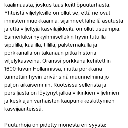
kaalimaasta, joskus taas keittiöpuutarhasta.
Yhteistä viljelyksille on ollut se, että ne ovat
ihmisten muokkaamia, sijainneet lähellä asutusta
ja että viljeltyjä kasvilajikkeita on ollut useampia.
Esimerkiksi nykyihmisellekin hyvin tutuilla
sipulilla, kaalilla, tillillä, palsternakalla ja
porkkanalla on takanaan pitkä historia
viljelykasveina. Oranssi porkkana kehitettiin
1600-luvun Hollannissa, mutta porkkana
tunnettiin hyvin erivärisinä muunnelmina jo
paljon aikaisemmin. Ruotsissa selleristä ja
persiljasta on löytynyt jälkiä viikinkien viljelmien
ja keskiajan varhaisten kaupunkikeskittymien
kasvijäänteissä.
Puutarhoja on pidetty monesta eri syystä: