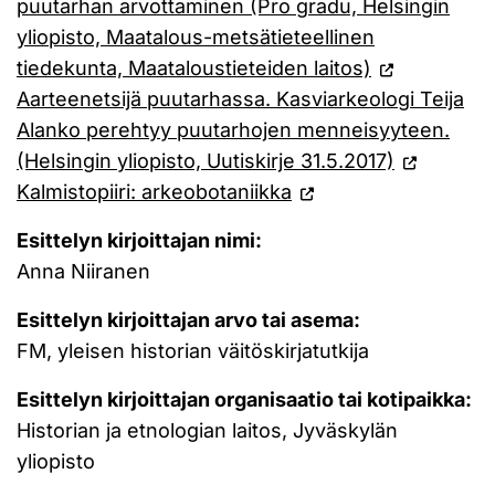
puutarhan arvottaminen (Pro gradu, Helsingin
yliopisto, Maatalous-metsätieteellinen
tiedekunta, Maataloustieteiden laitos)
Aar­tee­net­si­jä puu­tar­has­sa. Kasviarkeologi Teija
Alanko perehtyy puutarhojen menneisyyteen.
(Helsingin yliopisto, Uutiskirje 31.5.2017)
Kalmistopiiri: arkeobotaniikka
Esittelyn kirjoittajan nimi:
Anna Niiranen
Esittelyn kirjoittajan arvo tai asema:
FM, yleisen historian väitöskirjatutkija
Esittelyn kirjoittajan organisaatio tai kotipaikka:
Historian ja etnologian laitos, Jyväskylän
yliopisto