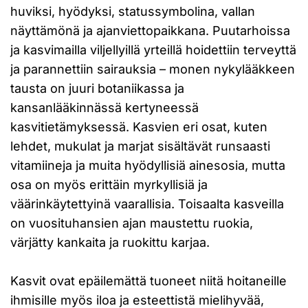
huviksi, hyödyksi, statussymbolina, vallan
näyttämönä ja ajanviettopaikkana. Puutarhoissa
ja kasvimailla viljellyillä yrteillä hoidettiin terveyttä
ja parannettiin sairauksia – monen nykylääkkeen
tausta on juuri botaniikassa ja
kansanlääkinnässä kertyneessä
kasvitietämyksessä. Kasvien eri osat, kuten
lehdet, mukulat ja marjat sisältävät runsaasti
vitamiineja ja muita hyödyllisiä ainesosia, mutta
osa on myös erittäin myrkyllisiä ja
väärinkäytettyinä vaarallisia. Toisaalta kasveilla
on vuosituhansien ajan maustettu ruokia,
värjätty kankaita ja ruokittu karjaa.
Kasvit ovat epäilemättä tuoneet niitä hoitaneille
ihmisille myös iloa ja esteettistä mielihyvää,