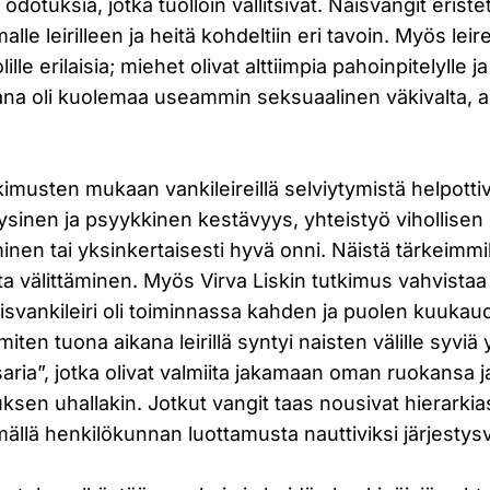
 odotuksia, jotka tuolloin vallitsivat. Naisvangit eristet
le leirilleen ja heitä kohdeltiin eri tavoin. Myös leire
lille erilaisia; miehet olivat alttiimpia pahoinpitelylle 
ana oli kuolemaa useammin seksuaalinen väkivalta, ah
imusten mukaan vankileireillä selviytymistä helpottiv
sinen ja psyykkinen kestävyys, yhteistyö vihollisen 
nen tai yksinkertaisesti hyvä onni. Näistä tärkeimmi
sta välittäminen. Myös Virva Liskin tutkimus vahvistaa 
vankileiri oli toiminnassa kahden ja puolen kuukaud
 miten tuona aikana leirillä syntyi naisten välille syvi
isisaria”, jotka olivat valmiita jakamaan oman ruokansa
uksen uhallakin. Jotkut vangit taas nousivat hierarkia
mällä henkilökunnan luottamusta nauttiviksi järjestys