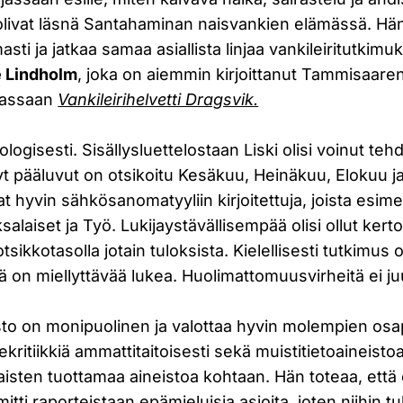
olivat läsnä Santahaminan naisvankien elämässä. Hän
asti ja jatkaa samaa asiallista linjaa vankileiritutkim
e Lindholm
, joka on aiemmin kirjoittanut Tammisaaren 
jassaan
Vankileirihelvetti Dragsvik.
ologisesti. Sisällysluettelostaan Liski olisi voinut te
 pääluvut on otsikoitu Kesäkuu, Heinäkuu, Elokuu 
t hyvin sähkösanomatyyliin kirjoitettuja, joista esi
salaiset ja Työ. Lukijaystävällisempää olisi ollut kerto
otsikkotasolla jotain tuloksista. Kielellisesti tutkimus o
itä on miellyttävää lukea. Huolimattomuusvirheitä ei ju
sto on monipuolinen ja valottaa hyvin molempien osa
ekritiikkiä ammattitaitoisesti sekä muistitietoaineisto
aisten tuottamaa aineistoa kohtaan. Hän toteaa, että
itti raporteistaan epämieluisia asioita, joten niihin 