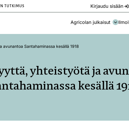
Kirjaudu sisään
EN TUTKIMUS
Agricolan julkaisut
Ilmoi
 ja avunantoa Santahaminassa kesällä 1918
yyttä, yhteistyötä ja avu
antahaminassa kesällä 19