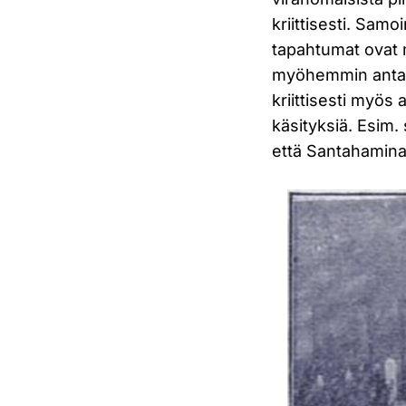
kriittisesti. Sam
tapahtumat ovat m
myöhemmin antanut
kriittisesti myös
käsityksiä. Esim.
että Santahaminaan