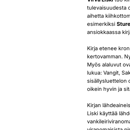
tulevaisuudesta 
aihetta kiihkottom
esimerkiksi
Stur
ansiokkaassa kir
Kirja etenee kron
kertovamman. Nyt
Myös alaluvut ova
lukua: Vangit, Sak
sisällysluettelon 
oikein hyvin ja s
Kirjan lähdeainei
Liski käyttää lähd
vankileiriviranom
viranomaisista pim