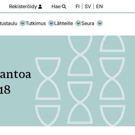
Rekisteröidy
Hae
FI
SV
EN
tustaulu
Tutkimus
Lähteille
Seura
nantoa
18