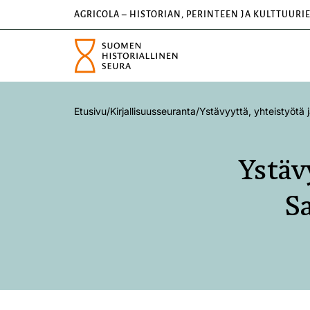
AGRICOLA – HISTORIAN, PERINTEEN JA KULTTUURI
Etusivu
/
Kirjallisuusseuranta
/
Ystävyyttä, yhteistyötä
Ystäv
S