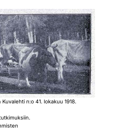
uvalehti n:o 41. lokakuu 1918.
tutkimuksiin.
ihmisten