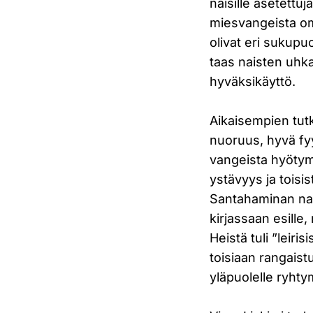
naisille asetettuja
miesvangeista omal
olivat eri sukupuo
taas naisten uhk
hyväksikäyttö.
Aikaisempien tutk
nuoruus, hyvä fyy
vangeista hyötymi
ystävyys ja toisi
Santahaminan nais
kirjassaan esille,
Heistä tuli ”leir
toisiaan rangaist
yläpuolelle ryhty