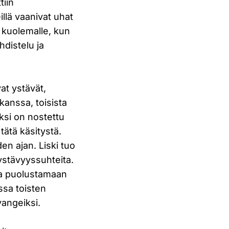
tiin
illä vaanivat uhat
ja kuolemalle, kun
distelu ja
at ystävät,
kanssa, toisista
ksi on nostettu
tätä käsitystä.
en ajan. Liski tuo
ä ystävyyssuhteita.
 ja puolustamaan
ssa toisten
vangeiksi.