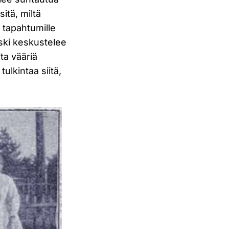
itä, miltä
n tapahtumille
iski keskustelee
ta vääriä
 tulkintaa siitä,