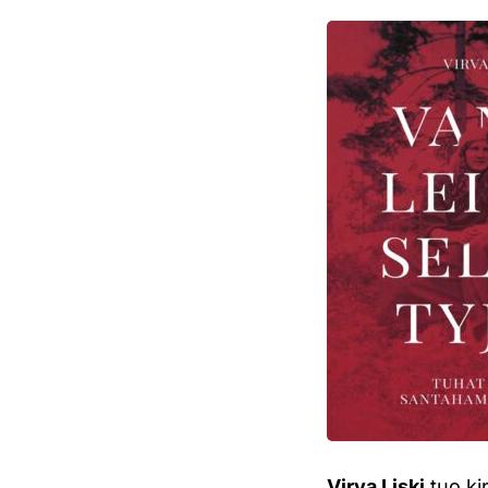
Virva Liski
tuo kir