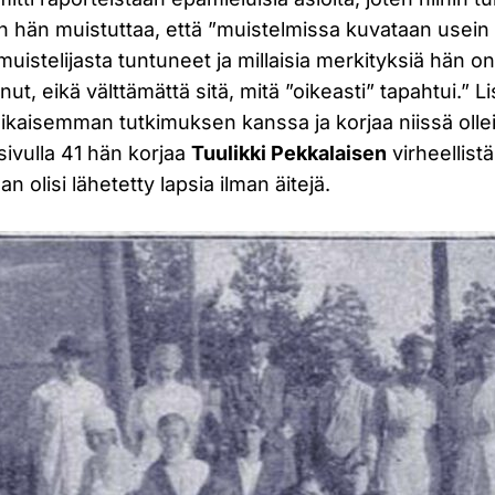
oin hän muistuttaa, että ”muistelmissa kuvataan usein s
uistelijasta tuntuneet ja millaisia merkityksiä hän o
, eikä välttämättä sitä, mitä ”oikeasti” tapahtui.” L
 aikaisemman tutkimuksen kanssa ja korjaa niissä ollei
 sivulla 41 hän korjaa
Tuulikki Pekkalaisen
virheellistä
 olisi lähetetty lapsia ilman äitejä.