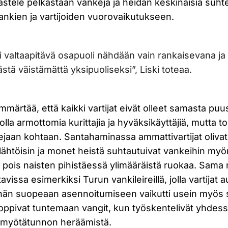
rkastele pelkästään vankeja ja heidän keskinäisiä suht
nkien ja vartijoiden vuorovaikutukseen.
i valtaapitävä osapuoli nähdään vain rankaisevana ja
stä väistämättä yksipuoliseksi”, Liski toteaa.
mmärtää, että kaikki vartijat eivät olleet samasta puus
olla armottomia kurittajia ja hyväksikäyttäjiä, mutta to
ejaan kohtaan. Santahaminassa ammattivartijat olivat
ähtöisin ja monet heistä suhtautuivat vankeihin myön
 pois naisten pihistäessä ylimääräistä ruokaa. Sama
avissa esimerkiksi Turun vankileireillä, jolla vartijat 
än suopeaan asennoitumiseen vaikutti usein myös s
 oppivat tuntemaan vangit, kun työskentelivät yhdessä
 myötätunnon heräämistä.