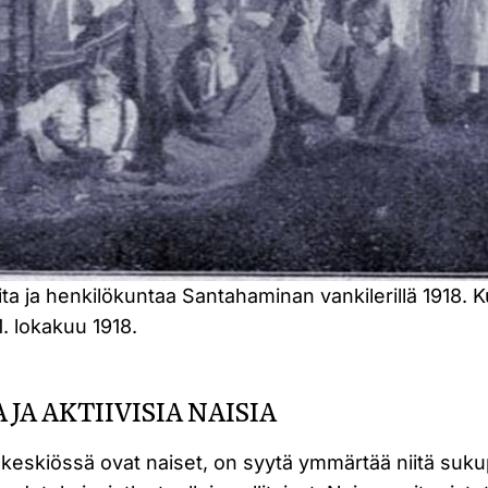
ita ja henkilökuntaa Santahaminan vankilerillä 1918
1. lokakuu 1918.
 JA AKTIIVISIA NAISIA
eskiössä ovat naiset, on syytä ymmärtää niitä sukup