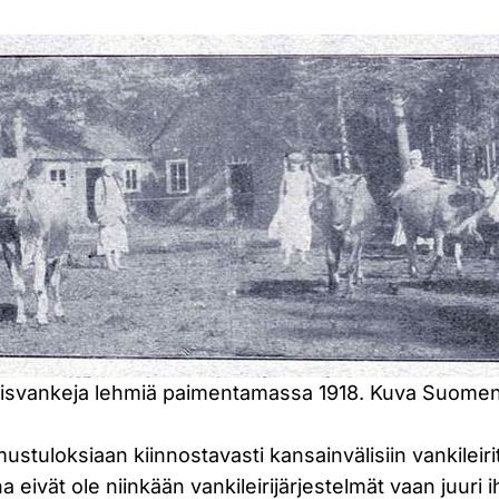
svankeja lehmiä paimentamassa 1918. Kuva Suomen K
mustuloksiaan kiinnostavasti kansainvälisiin vankileiri
a eivät ole niinkään vankileirijärjestelmät vaan juuri 