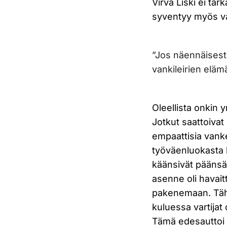
Virva Liski ei ta
syventyy myös va
”Jos näennäisest
vankileirien elämä
Oleellista onkin y
Jotkut saattoivat 
empaattisia vank
työväenluokasta l
käänsivät päänsä
asenne oli havaitt
pakenemaan. Täh
kuluessa vartijat
Tämä edesauttoi