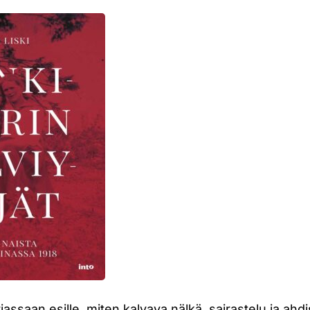
jassaan esille, miten kalvava nälkä, sairastelu ja ahd