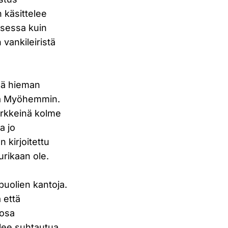
 käsittelee
uksessa kuin
vankileiristä
hdä hieman
ja Myöhemmin.
merkkeinä kolme
a jo
n kirjoitettu
urikaan ole.
puolien kantoja.
a että
 osa
tulee suhtautua