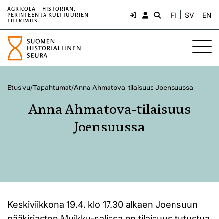
AGRICOLA – HISTORIAN,
FI
SV
EN
PERINTEEN JA KULTTUURIEN
TUTKIMUS
Etusivu
/
Tapahtumat
/
Anna Ahmatova-tilaisuus Joensuussa
Anna Ahmatova-tilaisuus
Joensuussa
Keskiviikkona 19.4. klo 17.30 alkaen Joensuun
pääkirjaston Muikku-salissa on tilaisuus tutustua