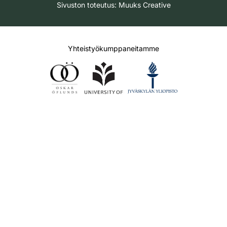
Sivuston toteutus:
Muuks Creative
Yhteistyökumppaneitamme