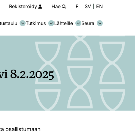
Rekisteröidy
Hae
FI
SV
EN
tustaulu
Tutkimus
Lähteille
Seura
i 8.2.2025
ta osallistumaan