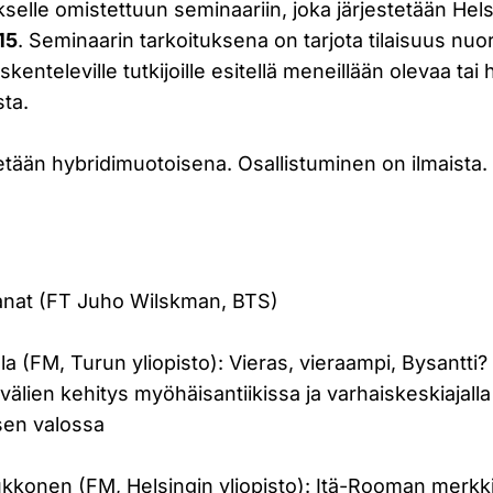
selle omistettuun seminaariin, joka järjestetään Hel
15
. Seminaarin tarkoituksena on tarjota tilaisuus nuor
enteleville tutkijoille esitellä meneillään olevaa tai h
sta.
etään hybridimuotoisena. Osallistuminen on ilmaista.
nat (FT Juho Wilskman, BTS)
a (FM, Turun yliopisto): Vieras, vieraampi, Bysantti
välien kehitys myöhäisantiikissa ja varhaiskeskiajalla
ksen valossa
kkonen (FM, Helsingin yliopisto): Itä-Rooman merkkit