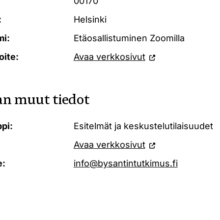
00170
:
Helsinki
mi:
Etäosallistuminen Zoomilla
oite:
Avaa verkkosivut
n muut tiedot
pi:
Esitelmät ja keskustelutilaisuudet
Avaa verkkosivut
e:
info@bysantintutkimus.fi