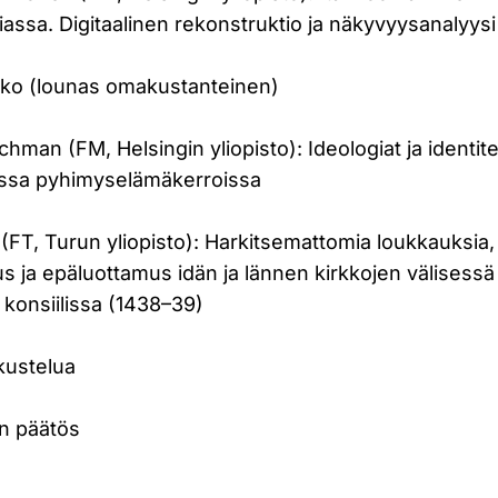
assa. Digitaalinen rekonstruktio ja näkyvyysanalyysi
o (lounas omakustanteinen)
man (FM, Helsingin yliopisto): Ideologiat ja identite
sissa pyhimyselämäkerroissa
(FT, Turun yliopisto): Harkitsemattomia loukkauksia,
 ja epäluottamus idän ja lännen kirkkojen välisessä
 konsiilissa (1438–39)
ustelua
n päätös