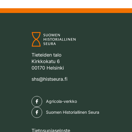
Tieteiden talo
Kirkkokatu 6
00170 Helsinki
shs@histseura.fi
Facebook
Agricola-verkko
Facebook
Suomen Historiallinen Seura
Tietosuojaseloste