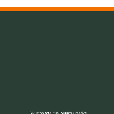
Sivuston toteutus:
Muuks Creative