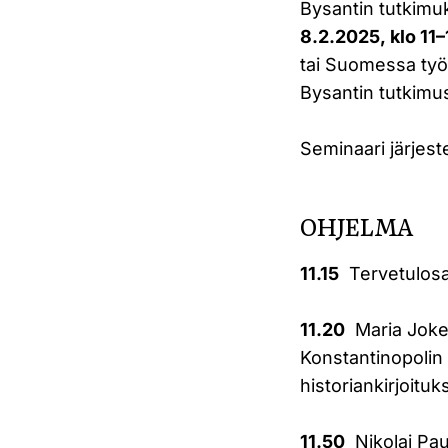
Bysantin tutkimuk
8.2.2025, klo 11­–
tai Suomessa työsk
Bysantin tutkimu
Seminaari järjest
OHJELMA
11.15
Tervetulosa
11.20
Maria Jokel
Konstantinopolin 
historiankirjoitu
11.50
Nikolai Pau