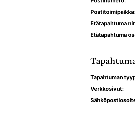
Postinumero:
Postitoimipaikka
Etätapahtuma ni
Etätapahtuma os
Tapahtuma
Tapahtuman tyyp
Verkkosivut:
Sähköpostiosoit