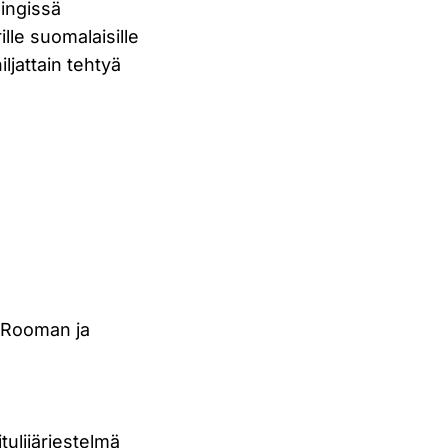
singissä
ille suomalaisille
iljattain tehtyä
? Rooman ja
ulijärjestelmä