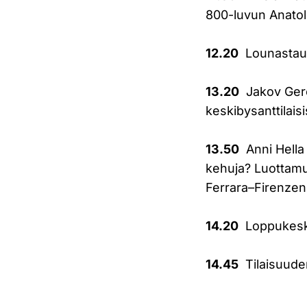
800-luvun Anatoli
12.20
Lounastauk
13.20
Jakov Gerch
keskibysanttilai
13.50
Anni Hella 
kehuja? Luottamus
Ferrara–Firenzen
14.20
Loppukesk
14.45
Tilaisuude