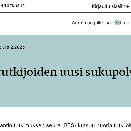
Kirjaudu sisään
EN TUTKIMUS
Agricolan julkaisut
Ilmoi
olvi 8.2.2025
tutkijoiden uusi sukupolv
ntin tutkimuksen seura (BTS) kutsuu nuoria tutkijoi