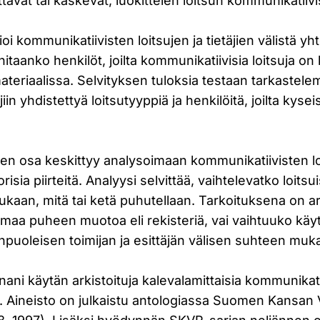
tavat tai käskevät, luokittelen loitsun kommunikatiivi
i kommunikatiivisten loitsujen ja tietäjien välistä yh
nitaanko henkilöt, joilta kommunikatiivisia loitsuja on k
teriaalissa. Selvityksen tuloksia testaan tarkastelem
äjiin yhdistettyä loitsutyyppiä ja henkilöitä, joilta kysei
en osa keskittyy analysoimaan kommunikatiivisten lo
orisia piirteitä. Analyysi selvittää, vaihtelevatko loitsu
kaan, mitä tai ketä puhutellaan. Tarkoituksena on ar
samaa puheen muotoa eli rekisteriä, vai vaihtuuko käyt
npuoleisen toimijan ja esittäjän välisen suhteen muk
ani käytän arkistoituja kalevalamittaisia kommunikatii
a. Aineisto on julkaistu antologiassa Suomen Kansan