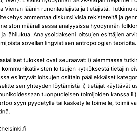
, 1997). Lisäksi hyödynnän SKVR-sarjan neljännen os
oa Vienan läänin runonlaulajista ja tietäjistä. Tutkimu
itekehys ammentaa diskursiivisia rekistereitä ja gen
ineiston määrällisessä analyysissa hyödynnän folklor
 ja lähilukua. Analysoidakseni loitsujen esittäjien arvi
mijoista sovellan lingvistisen antropologian teorioita.
sialliset tulokset ovat seuraavat: i) aiemmassa tut
 kommunikatiivisten loitsujen kytköksestä tietäjiin eiv
sa esiintyvät loitsujen osittain päällekkäiset kategor
elitteisen yhteyden löytämistä ii) tietäjät käyttävät us
munikoidessaan tuonpuoleisen toimijoiden kanssa iii)
rtoo syyn pyydetylle tai käsketylle toimelle, toimii v
inä.
elsinki.fi