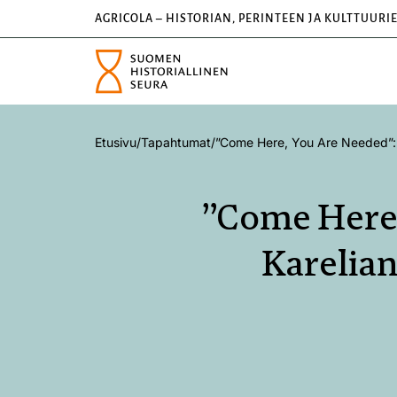
AGRICOLA – HISTORIAN, PERINTEEN JA KULTTUURI
Etusivu
/
Tapahtumat
/
”Come Here, You Are Needed”: R
”Come Here,
Karelia