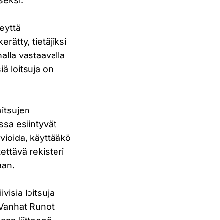
seksi.
teyttä
erätty, tietäjiksi
alla vastaavalla
siä loitsuja on
itsujen
issa esiintyvät
vioida, käyttääkö
ettävä rekisteri
aan.
visia loitsuja
 Vanhat Runot