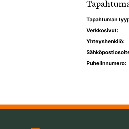
Tapahtuma
Tapahtuman tyyp
Verkkosivut:
Yhteyshenkilö:
Sähköpostiosoit
Puhelinnumero: