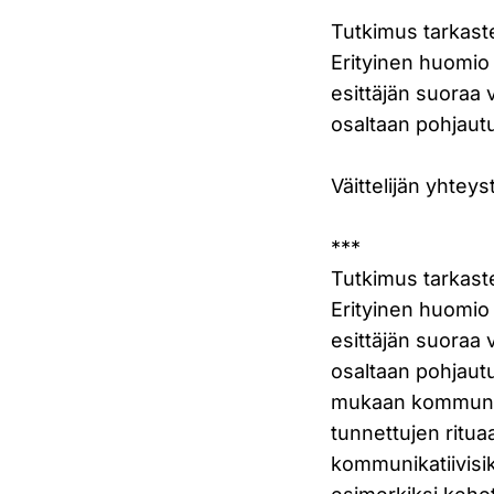
Tutkimus tarkastel
Erityinen huomio 
esittäjän suoraa 
osaltaan pohjaut
Väittelijän yhtey
***
Tutkimus tarkastel
Erityinen huomio 
esittäjän suoraa 
osaltaan pohjaut
mukaan kommunikat
tunnettujen rituaa
kommunikatiivisiks