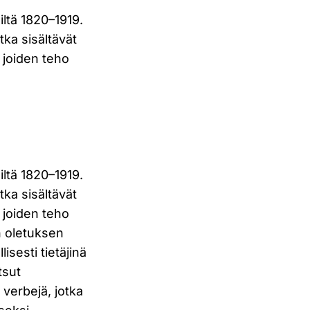
iltä 1820–1919.
tka sisältävät
 joiden teho
iltä 1820–1919.
tka sisältävät
 joiden teho
n oletuksen
isesti tietäjinä
tsut
ä verbejä, jotka