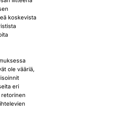
an liitteenä
ksen
reä koskevista
istista
oita
kimuksessa
ät ole vääriä,
isoinnit
eita eri
 retorinen
aihtelevien