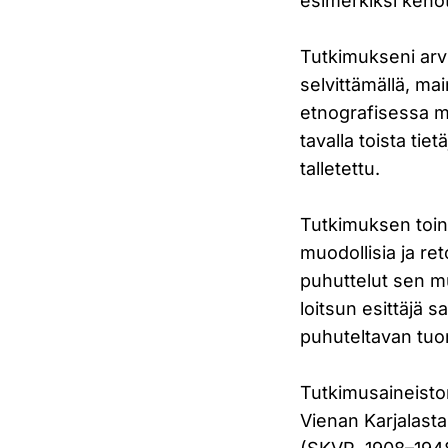
esimerkiksi kehot
Tutkimukseni arvio
selvittämällä, mai
etnografisessa ma
tavalla toista tiet
talletettu.
Tutkimuksen toin
muodollisia ja ret
puhuttelut sen mu
loitsun esittäjä 
puhuteltavan tuo
Tutkimusaineiston
Vienan Karjalast