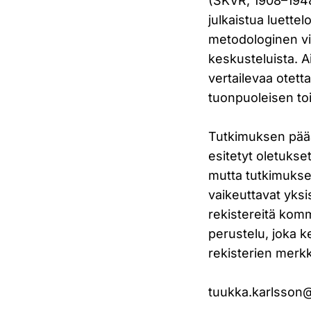
(SKVR, 1908–1948
julkaistua luettel
metodologinen vi
keskusteluista. A
vertailevaa otetta
tuonpuoleisen toi
Tutkimuksen pääa
esitetyt oletukset
mutta tutkimukses
vaikeuttavat yksis
rekistereitä kom
perustelu, joka ke
rekisterien merkk
tuukka.karlsson@h