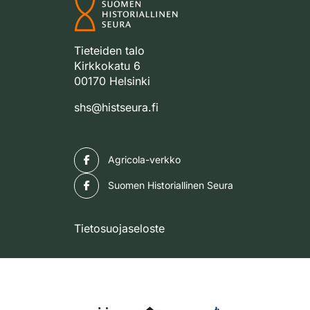
Tieteiden talo
Kirkkokatu 6
00170 Helsinki
shs@histseura.fi
Facebook
Agricola-verkko
Facebook
Suomen Historiallinen Seura
Tietosuojaseloste