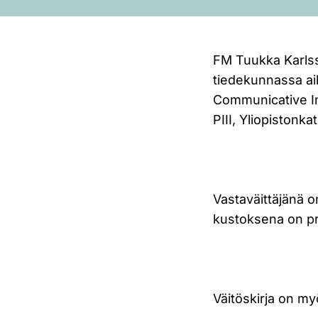
FM Tuukka Karlsso
tiedekunnassa ai
Communicative Inc
PIII, Yliopistonka
Vastaväittäjänä o
kustoksena on pr
Väitöskirja on my