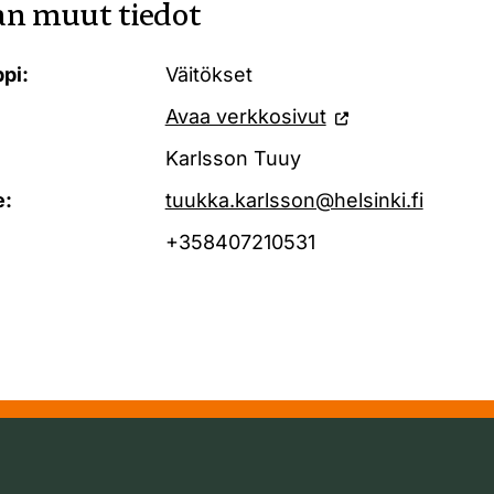
n muut tiedot
pi:
Väitökset
Avaa verkkosivut
Karlsson Tuuy
e:
tuukka.karlsson@helsinki.fi
+358407210531