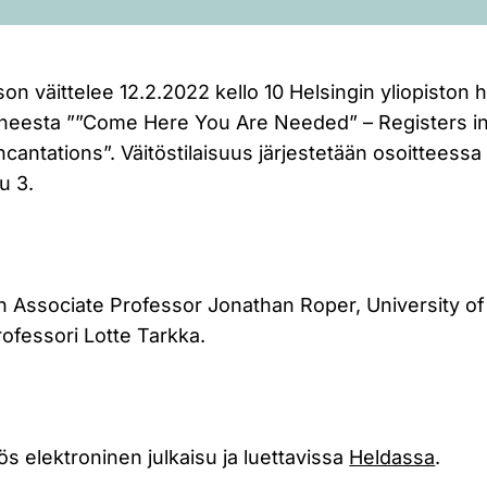
n väittelee 12.2.2022 kello 10 Helsingin yliopiston
heesta ””Come Here You Are Needed” – Registers in
antations”. Väitöstilaisuus järjestetään osoitteessa 
tu 3.
n Associate Professor Jonathan Roper, University of 
ofessori Lotte Tarkka.
ös elektroninen julkaisu ja luettavissa
Heldassa
.