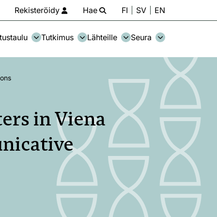
Rekisteröidy
Hae
FI
SV
EN
tustaulu
Tutkimus
Lähteille
Seura
ions
ers in Viena
nicative