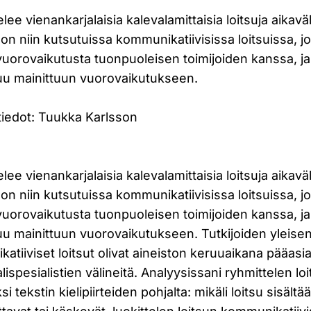
ee vienankarjalaisia kalevalamittaisia loitsuja aikaväl
on niin kutsutuissa kommunikatiivisissa loitsuissa, jo
vuorovaikutusta tuonpuoleisen toimijoiden kanssa, ja
uu mainittuun vuorovaikutukseen.
stiedot: Tuukka Karlsson
ee vienankarjalaisia kalevalamittaisia loitsuja aikaväl
on niin kutsutuissa kommunikatiivisissa loitsuissa, jo
vuorovaikutusta tuonpuoleisen toimijoiden kanssa, ja
uu mainittuun vuorovaikutukseen. Tutkijoiden yleise
iiviset loitsut olivat aineiston keruuaikana pääasiall
lispesialistien välineitä. Analyysissani ryhmittelen loi
i tekstin kielipiirteiden pohjalta: mikäli loitsu sisältä