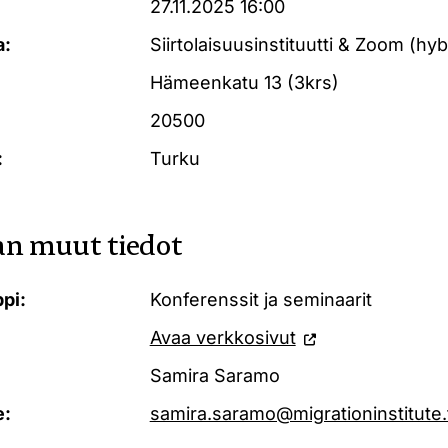
27.11.2025 16:00
a:
Siirtolaisuusinstituutti & Zoom (hyb
Hämeenkatu 13 (3krs)
20500
:
Turku
n muut tiedot
pi:
Konferenssit ja seminaarit
Avaa verkkosivut
Samira Saramo
e:
samira.saramo@migrationinstitute.