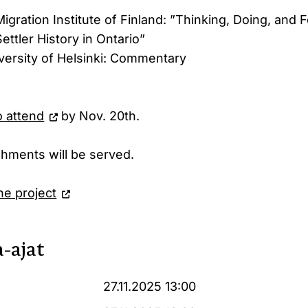
”
gration Institute of Finland: ”Thinking, Doing, and 
ettler History in Ontario”
iversity of Helsinki: Commentary
o attend
by Nov. 20th.
shments will be served.
he project
-ajat
27.11.2025 13:00