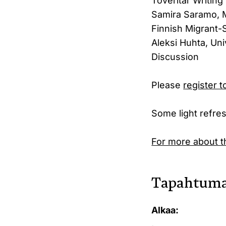
Toveritar Writing
Samira Saramo, Mi
Finnish Migrant-S
Aleksi Huhta, Un
Discussion
Please
register t
Some light refre
For more about t
Tapahtuma
Alkaa: