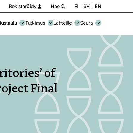
Rekisteröidy
Hae
FI
SV
EN
tustaulu
Tutkimus
Lähteille
Seura
tories’ of
oject Final