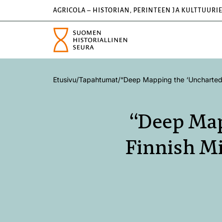
AGRICOLA – HISTORIAN, PERINTEEN JA KULTTUURI
Etusivu
/
Tapahtumat
/
“Deep Mapping the ‘Uncharted Te
“Deep Map
Finnish Mi