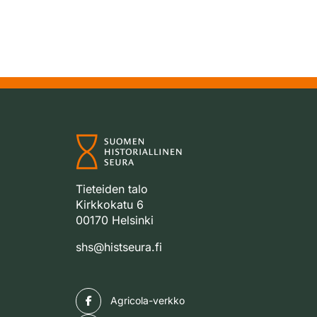
Tieteiden talo
Kirkkokatu 6
00170 Helsinki
shs@histseura.fi
Facebook
Agricola-verkko