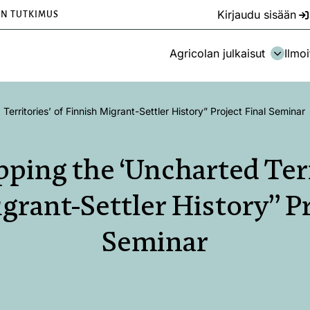
Kirjaudu sisään
EN TUTKIMUS
Agricolan julkaisut
Ilmoi
rritories’ of Finnish Migrant-Settler History” Project Final Seminar
ping the ‘Uncharted Terri
grant-Settler History” Pr
Seminar