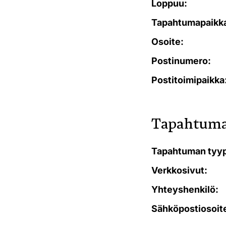
Loppuu:
Tapahtumapaikk
Osoite:
Postinumero:
Postitoimipaikka
Tapahtuma
Tapahtuman tyyp
Verkkosivut:
Yhteyshenkilö:
Sähköpostiosoit