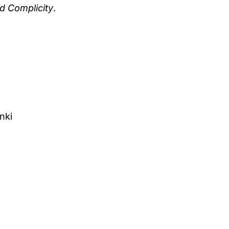
nd Complicity
.
nki