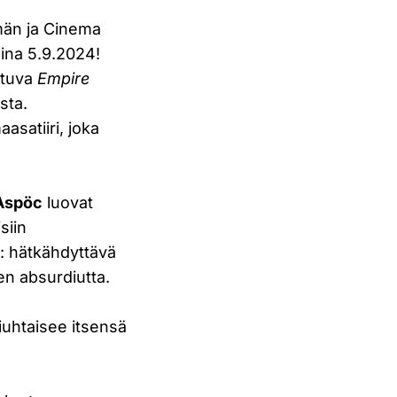
hmän ja Cinema
ina 5.9.2024!
ittuva
Empire
sta.
aasatiiri, joka
 Aspöc
luovat
siin
a: hätkähdyttävä
en absurdiutta.
iuhtaisee itsensä