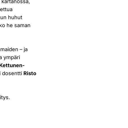
 kartanossa,
tettua
 kun huhut
atko he saman
maiden – ja
a ympäri
 Kettunen-
i dosentti
Risto
itys.