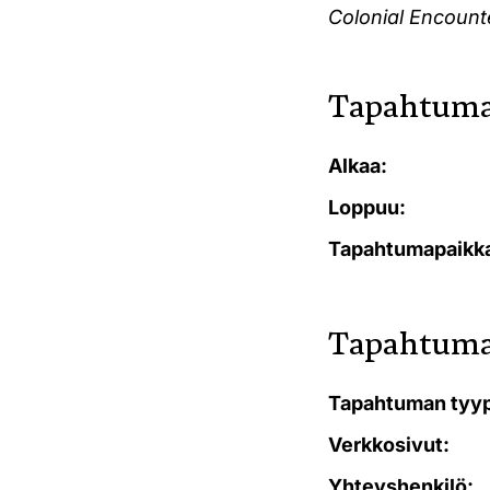
Colonial Encounte
Tapahtuma
Alkaa:
Loppuu:
Tapahtumapaikk
Tapahtuma
Tapahtuman tyyp
Verkkosivut:
Yhteyshenkilö: