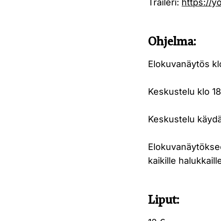
Traileri:
https://
Ohjelma:
Elokuvanäytös kl
Keskustelu klo 18
Keskustelu käyd
Elokuvanäytöksee
kaikille halukkaill
Liput: