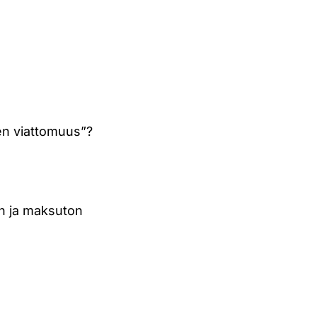
nen viattomuus”?
in ja maksuton