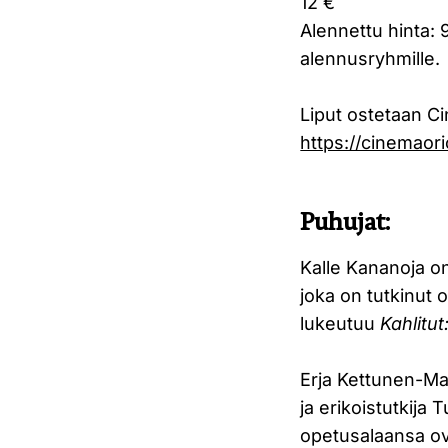
12 €
Alennettu hinta: 9
alennusryhmille.
Liput ostetaan C
https://cinemaori
Puhujat:
Kalle Kananoja on 
joka on tutkinut o
lukeutuu
Kahlitu
Erja Kettunen-Mat
ja erikoistutkija
opetusalaansa ov