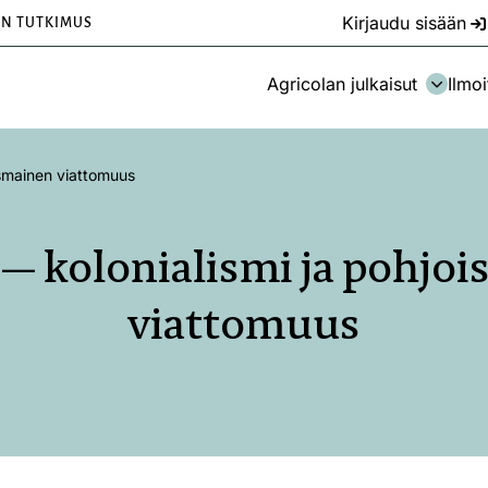
Kirjaudu sisään
EN TUTKIMUS
Agricolan julkaisut
Ilmoi
ismainen viattomuus
— kolonialismi ja pohjo
viattomuus