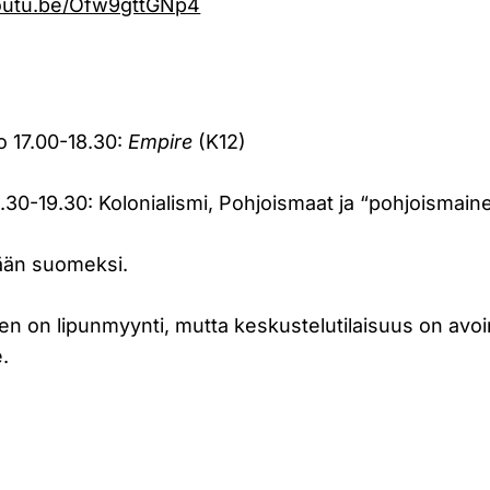
youtu.be/Ofw9gttGNp4
o 17.00-18.30:
Empire
(K12)
.30-19.30: Kolonialismi, Pohjoismaat ja “pohjoismai
ään suomeksi.
n on lipunmyynti, mutta keskustelutilaisuus on avo
e.