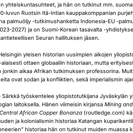
ten yhteiskuntasuhteet, ja hän on tutkinut mm. suoma
700-luvun Ruotsin Itä-Intian kauppakomppanian purjeh
ha palmuöljy -tutkimushanketta Indonesia-EU -palmuö
023-2027) ja on Suomi-Korean tasavalta -yhdistyks
tieteellisen Seuran hallituksen jäsen.
elsingin yleisen historian uusimpien aikojen yliopist
-alaisesti ottaen globaaliin historiaan, mutta erityises
n jonkin aikaa Afrikan tutkimuksen professorina. Mui
eita ovat sodan ja konfliktien, sekä imperialismin ajan
 Särkkä työskentelee yliopistotutkijana Jyväskylän y
ogian laitoksella. Hänen viimeisin kirjansa
Mining and
 Central African Copper Bonanza
(routledge.com) käs
uuden ja kolonialismin historiaa Katangan kuparikentil
oneerien” historiaa hän on tutkinut muiden muassa k