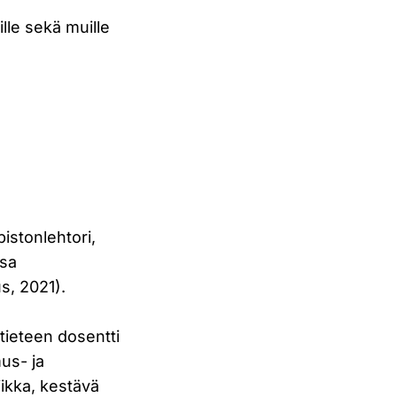
ille sekä muille
pistonlehtori,
nsa
, 2021).
tieteen dosentti
us- ja
ikka, kestävä