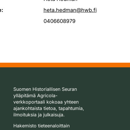
e:
heta.hedman@hwb.fi
0406608979
Suomen Historiallisen Seuran
ylläpitämä Agricola-
verkkoportaali kokoaa yhteen
ajankohtaista tietoa, tapahtumia,
ilmoituksia ja julkaisuja.
Hakemisto tieteenaloittain