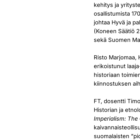
kehitys ja yritys
osallistumista 1
johtaa Hyvä ja pa
(Koneen Säätiö 2
sekä Suomen Maan
Risto Marjomaa, H
erikoistunut laaja
historiaan toimie
kiinnostuksen aih
FT, dosentti Timo
Historian ja etnol
Imperialism: The
kaivannaisteollis
suomalaisten ”pi