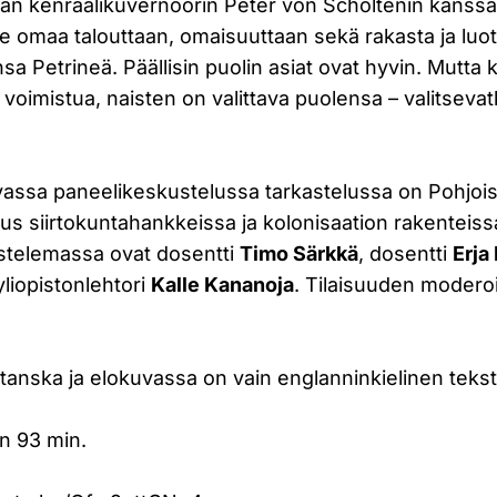
n kenraalikuvernöörin Peter von Scholtenin kanssa
ee omaa talouttaan, omaisuuttaan sekä rakasta ja luo
sa Petrineä. Päällisin puolin asiat ovat hyvin. Mutta
 voimistua, naisten on valittava puolensa – valitsev
assa paneelikeskustelussa tarkastelussa on Pohjois
s siirtokuntahankkeissa ja kolonisaation rakenteiss
stelemassa ovat dosentti
Timo Särkkä
, dosentti
Erja
liopistonlehtori
Kalle Kananoja
. Tilaisuuden modero
 tanska ja elokuvassa on vain englanninkielinen tekst
n 93 min.