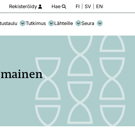
Rekisteröidy
Hae
FI
SV
EN
tustaulu
Tutkimus
Lähteille
Seura
ismainen