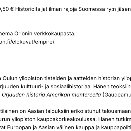
,50 € Historioitsijat ilman rajoja Suomessa ry:n jäsen
inema Orionin verkkokaupasta:
on.fi/elokuvat/empire/
Oulun yliopiston tieteiden ja aatteiden historian ylio
rjuuden kulttuuri- ja sosiaalihistoriaa. Hänen teoksii
t: Orjuuden historia Amerikan mantereella
(Gaudeamus
ilainen on Aasian talouksiin erikoistunut talousmaan
 Turun yliopiston kauppakorkeakoulussa. Hänen tutkim
at Euroopan ja Aasian välinen kauppa ja kauppapoliti