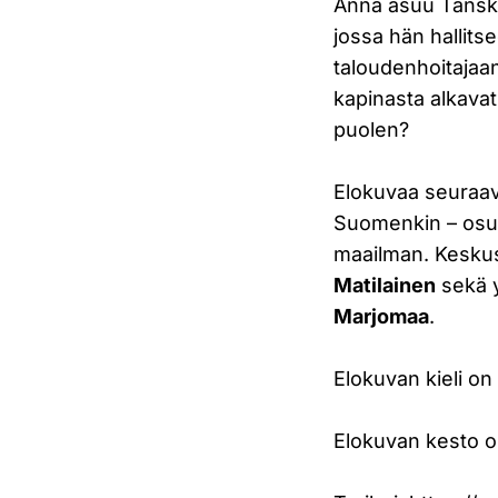
Anna asuu Tanska
jossa hän hallits
taloudenhoitajaan
kapinasta alkavat
puolen?
Elokuvaa seuraav
Suomenkin – osuu
maailman. Kesku
Matilainen
sekä y
Marjomaa
.
Elokuvan kieli on
Elokuvan kesto o