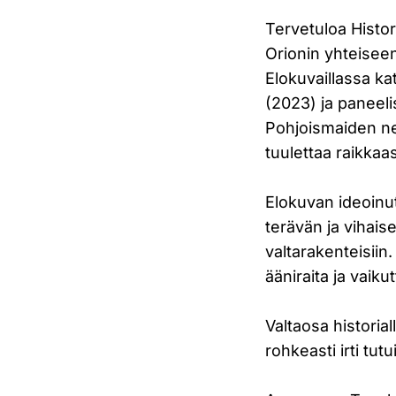
Tervetuloa Histor
Orionin yhteisee
Elokuvaillassa ka
(2023) ja paneeli
Pohjoismaiden ne
tuulettaa raikkaas
Elokuvan ideoinut
terävän ja vihais
valtarakenteisiin
ääniraita ja vaik
Valtaosa historia
rohkeasti irti tut