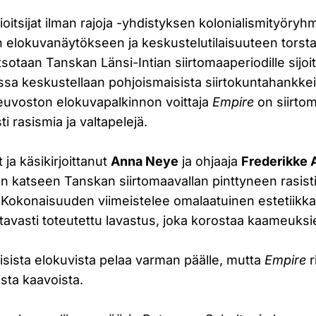
ioitsijat ilman rajoja -yhdistyksen kolonialismityöry
n elokuvanäytökseen ja keskustelutilaisuuteen torsta
tsotaan Tanskan Länsi-Intian siirtomaaperiodille sijo
ssa keskustellaan pohjoismaisista siirtokuntahankkei
uvoston elokuvapalkinnon voittaja
Empire
on siirtom
ti rasismia ja valtapelejä.
 ja käsikirjoittanut
Anna Neye
ja ohjaaja
Frederikke
en katseen Tanskan siirtomaavallan pinttyneen rasisti
. Kokonaisuuden viimeistelee omalaatuinen estetiikk
uttavasti toteutettu lavastus, joka korostaa kaameuksi
llisista elokuvista pelaa varman päälle, mutta
Empire
r
uista kaavoista.