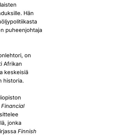
laisten
duksille. Hän
ljypolitiikasta
en puheenjohtaja
onlehtori, on
ti Afrikan
ta keskeisiä
 historia.
liopiston
 Financial
ittelee
lä, jonka
irjassa
Finnish