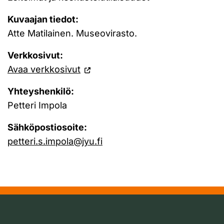
Kuvaajan tiedot:
Atte Matilainen. Museovirasto.
Verkkosivut:
Avaa verkkosivut
Yhteyshenkilö:
Petteri Impola
Sähköpostiosoite:
petteri.s.impola@jyu.fi