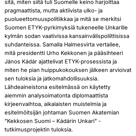
sitä, miten siitä tuli Suomelle keino harjoittaa
pragmaattista, mutta aktiivista ulko- ja
puolueettomuuspolitiikkaa ja mitä se merkitsi
Suomen ETYK-pyrkimyksiä tukeneelle Unkarille
kylmän sodan vaativissa kansainvälispoliittisissa
suhdanteissa. Samalla Halmesvirta vertailee,
mitä presidentti Urho Kekkonen ja pääsihteeri
János Kádár ajattelivat ETYK-prosessista ja
miten he pian huippukokouksen jälkeen arvioivat
sen tuloksia ja jatkomahdollisuuksia.
Lähdeaineistona esitelmässä on käytetty
aiemmin analysoimatonta diplomaattista
kirjeenvaihtoa, aikalaisten muistelmia ja
esitelmöitsijän johtaman Suomen Akatemian
”Kekkosen Suomi – Kádárin Unkari” -
tutkimusprojektin tuloksia.