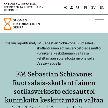
AGRICOLA – HISTORIAN,
FI
SV
EN
PERINTEEN JA KULTTUURIEN
TUTKIMUS
Etusivu
/
Tapahtumat
/
FM Sebastian Schiavone: Ruotsalais-​
skotlantilainen sotilasverkosto edesauttoi
kuninkaita keskittämään valtaa ja
kehittämään sotalaitosta myöhäisellä
Vaasa-​kaudella
FM Sebastian Schiavone:
Ruotsalais-​skotlantilainen
sotilasverkosto edesauttoi
kuninkaita keskittämään valtaa