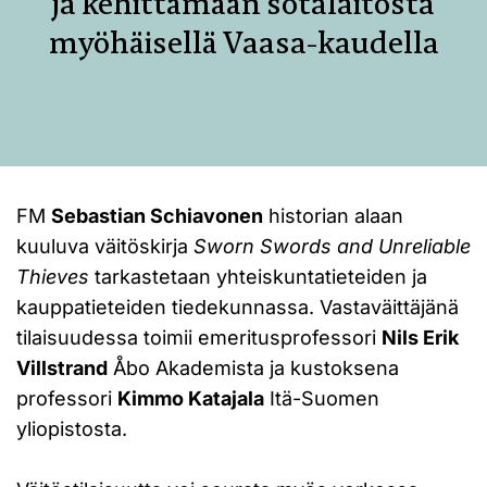
ja kehittämään sotalaitosta
myöhäisellä Vaasa-​kaudella
FM
Sebastian Schiavonen
historian alaan
kuuluva väitöskirja
Sworn Swords and Unreliable
Thieves
tarkastetaan yhteiskuntatieteiden ja
kauppatieteiden tiedekunnassa. Vastaväittäjänä
tilaisuudessa toimii emeritusprofessori
Nils Erik
Villstrand
Åbo Akademista ja kustoksena
professori
Kimmo Katajala
Itä-Suomen
yliopistosta.