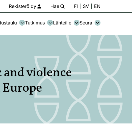
Rekisteröidy
Hae
FI
SV
EN
tustaulu
Tutkimus
Lähteille
Seura
c and violence
n Europe