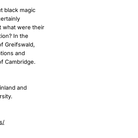
t black magic
ertainly
 what were their
ion? In the
f Greifswald,
ations and
 of Cambridge.
inland and
sity.
s/