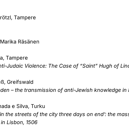
Krötzl, Tampere
 Marika Räsänen
ka, Tampere
ti-Judaic Violence: The Case of “Saint” Hugh of Lin
eß, Greifswald
eden – the transmission of anti-Jewish knowledge in 
mada e Silva, Turku
n the streets of the city three days on end’: the mas
 in Lisbon, 1506