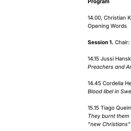
Program
14.00, Christian 
Opening Words
Session 1.
Chair:
14.15 Jussi Hans
Preachers and An
14.45 Cordelia H
Blood libel in Sw
15.15 Tiago Quei
They burnt them i
”new Christians”