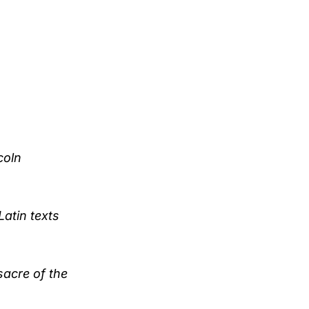
coln
Latin texts
sacre of the