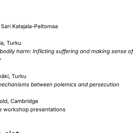
 Sari Katajala-Peltomaa
la, Turku
odily harm: Inflicting suffering and making sense of 
y
mäki, Turku
 mechanisms between polemics and persecution
nold, Cambridge
 workshop presentations