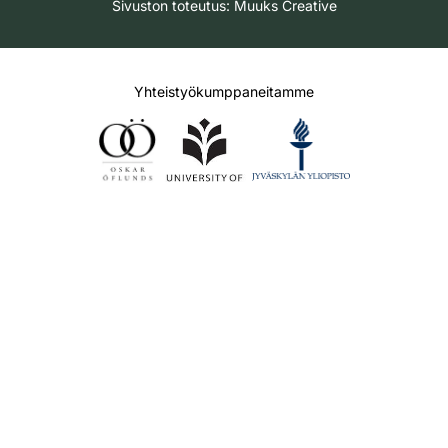
Sivuston toteutus:
Muuks Creative
Yhteistyökumppaneitamme