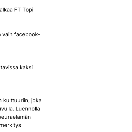
 alkaa FT Topi
a vain facebook-
tavissa kaksi
 kulttuuriin, joka
vulla. Luennolla
, seuraelämän
 merkitys