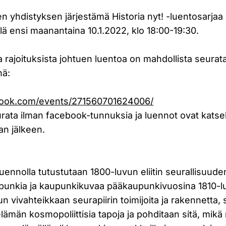
sen yhdistyksen järjestämä Historia nyt! -luentosarjaa
lä ensi maanantaina 10.1.2022, klo 18:00-19:30.
 rajoituksista johtuen luentoa on mahdollista seurat
nä:
cebook.com/events/271560701624006/
rata ilman facebook-tunnuksia ja luennot ovat katsel
an jälkeen.
uennolla tutustutaan 1800-luvun eliitin seurallisuuden
aupunkia ja kaupunkikuvaa pääkaupunkivuosina 1810-lu
un vivahteikkaan seurapiirin toimijoita ja rakennetta
elämän kosmopoliittisia tapoja ja pohditaan sitä, mikä