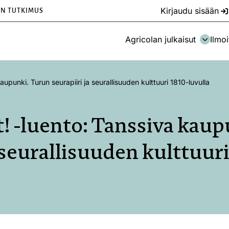
Kirjaudu sisään
EN TUTKIMUS
Agricolan julkaisut
Ilmoi
aupunki. Turun seurapiiri ja seurallisuuden kulttuuri 1810-luvulla
t! -luento: Tanssiva kau
a seurallisuuden kulttuuri