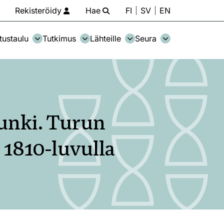
Rekisteröidy
Hae
FI
SV
EN
tustaulu
Tutkimus
Lähteille
Seura
punki. Turun
 1810-luvulla