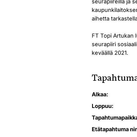
seurapiireillä ja
kaupunkilaitoksen
aihetta tarkaste
FT Topi Artukan 
seurapiiri sosiaa
keväällä 2021.
Tapahtuma
Alkaa:
Loppuu:
Tapahtumapaikk
Etätapahtuma ni