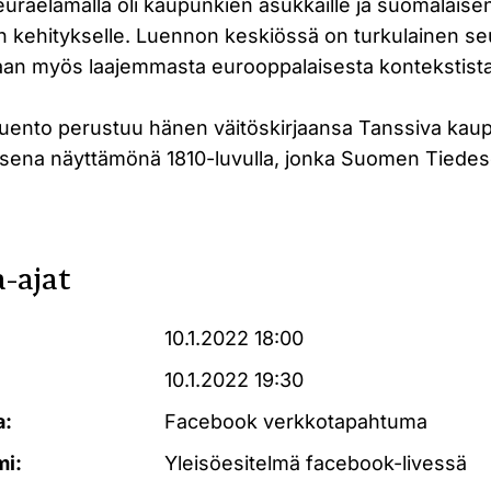
 seuraelämällä oli kaupunkien asukkaille ja suomalaise
 kehitykselle. Luennon keskiössä on turkulainen seu
llaan myös laajemmasta eurooppalaisesta kontekstista
luento perustuu hänen väitöskirjaansa Tanssiva kau
lisena näyttämönä 1810-luvulla, jonka Suomen Tiedese
-ajat
10.1.2022 18:00
10.1.2022 19:30
a:
Facebook verkkotapahtuma
mi:
Yleisöesitelmä facebook-livessä