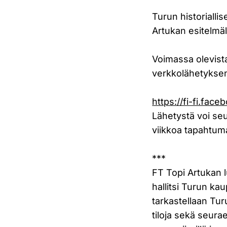
Turun historialli
Artukan esitelmäl
Voimassa olevista
verkkolähetykse
https://fi-fi.fa
Lähetystä voi seu
viikkoa tapahtum
***
FT Topi Artukan l
hallitsi Turun k
tarkastellaan Tur
tiloja sekä seura