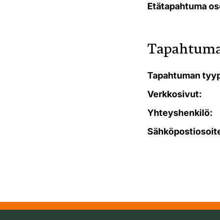
Etätapahtuma os
Tapahtuma
Tapahtuman tyyp
Verkkosivut:
Yhteyshenkilö:
Sähköpostiosoit