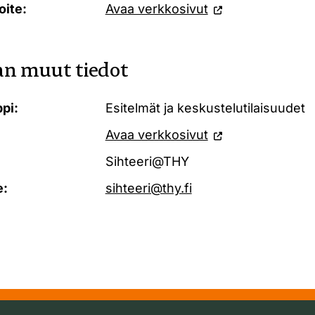
oite:
Avaa verkkosivut
n muut tiedot
pi:
Esitelmät ja keskustelutilaisuudet
Avaa verkkosivut
Sihteeri@THY
e:
sihteeri@thy.fi