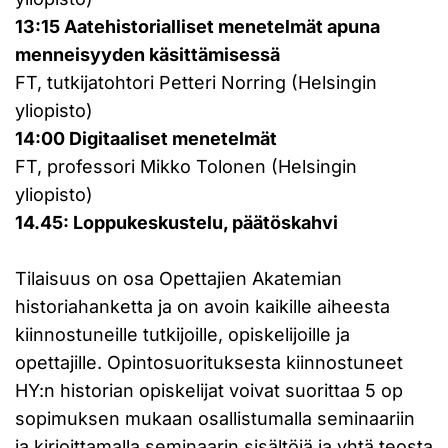
13:15 Aatehistorialliset menetelmät apuna
menneisyyden käsittämisessä
FT, tutkijatohtori Petteri Norring (Helsingin
yliopisto)
14:00 Digitaaliset menetelmät
FT, professori Mikko Tolonen (Helsingin
yliopisto)
14.45: Loppukeskustelu, päätöskahvi
Tilaisuus on osa Opettajien Akatemian
historiahanketta ja on avoin kaikille aiheesta
kiinnostuneille tutkijoille, opiskelijoille ja
opettajille. Opintosuorituksesta kiinnostuneet
HY:n historian opiskelijat voivat suorittaa 5 op
sopimuksen mukaan osallistumalla seminaariin
ja kirjoittamalla seminaarin sisältöjä ja yhtä teosta