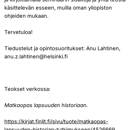
käsittelevän esseen, muilla oman yliopiston
ohjeiden mukaan.
Tervetuloa!
Tiedustelut ja opintosuoritukset: Anu Lahtinen,
anu.z.lahtinen@helsinki.fi
Teokset verkossa:
Matkaopas lapsuuden historiaan.
https://kirjat.finlit.fi/sivu/tuote/matkaopas-
lapsuuden-historian-tutkimukseen/4526669