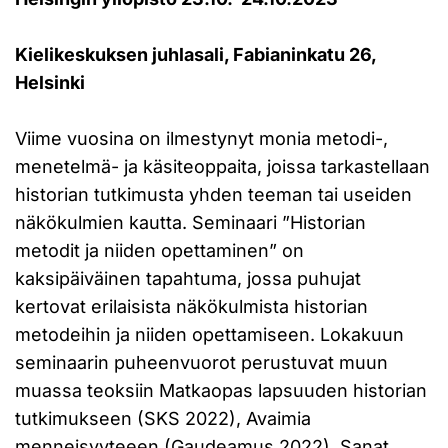
Kielikeskuksen juhlasali, Fabianinkatu 26,
Helsinki
Viime vuosina on ilmestynyt monia metodi-,
menetelmä- ja käsiteoppaita, joissa tarkastellaan
historian tutkimusta yhden teeman tai useiden
näkökulmien kautta. Seminaari ”Historian
metodit ja niiden opettaminen” on
kaksipäiväinen tapahtuma, jossa puhujat
kertovat erilaisista näkökulmista historian
metodeihin ja niiden opettamiseen. Lokakuun
seminaarin puheenvuorot perustuvat muun
muassa teoksiin Matkaopas lapsuuden historian
tutkimukseen (SKS 2022), Avaimia
menneisyyteeen (Gaudeamus 2022), Sanat