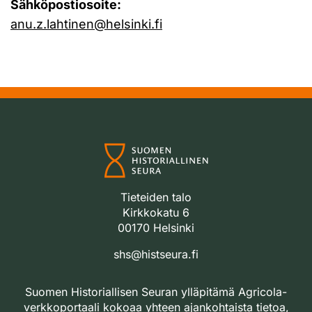
Sähköpostiosoite:
anu.z.lahtinen@helsinki.fi
Tieteiden talo
Kirkkokatu 6
00170 Helsinki
shs@histseura.fi
Suomen Historiallisen Seuran ylläpitämä Agricola-
verkkoportaali kokoaa yhteen ajankohtaista tietoa,