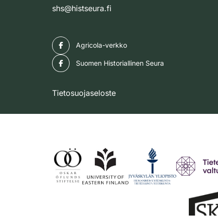
shs@histseura.fi
Facebook
Agricola-verkko
Facebook
Suomen Historiallinen Seura
Tietosuojaseloste