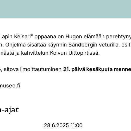
apin Keisari” oppaana on Hugon elämään perehtyny
n. Ohjelma sisältää käynnin Sandbergin veturilla, es
ästä ja kahvittelun Koivun Uittopirtissä.
, sitova ilmoittautuminen
21. päivä kesäkuuta menn
museo.fi
-ajat
28.6.2025 11:00