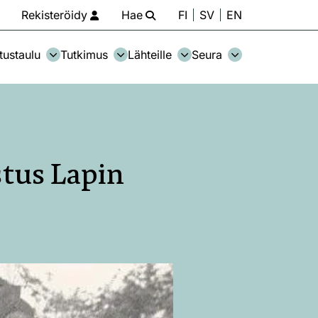
Rekisteröidy
Hae
FI
SV
EN
tustaulu
Tutkimus
Lähteille
Seura
stus Lapin