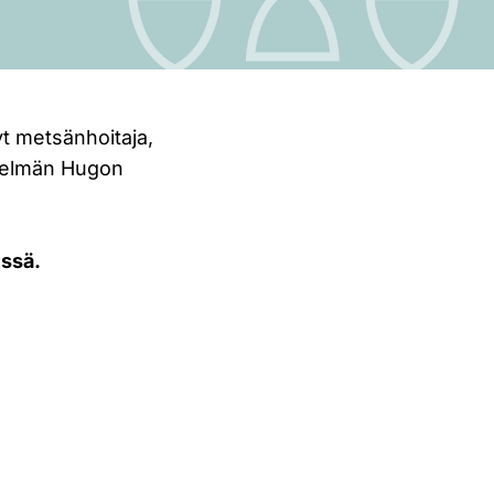
t metsänhoitaja,
itelmän Hugon
essä.