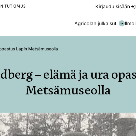
Kirjaudu sisään
EN TUTKIMUS
Agricolan julkaisut
Ilmoi
 opastus Lapin Metsämuseolla
berg – elämä ja ura opa
Metsämuseolla