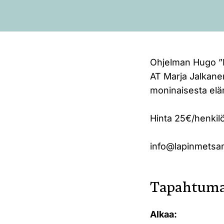
Ohjelman Hugo ”L
AT Marja Jalkane
moninaisesta eläm
Hinta 25€/henkilö
info@lapinmetsa
Tapahtuma
Alkaa: