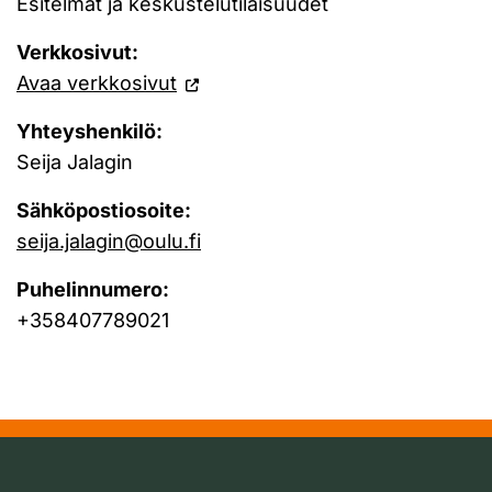
Esitelmät ja keskustelutilaisuudet
Verkkosivut:
Avaa verkkosivut
Yhteyshenkilö:
Seija Jalagin
Sähköpostiosoite:
seija.jalagin@oulu.fi
Puhelinnumero:
+358407789021