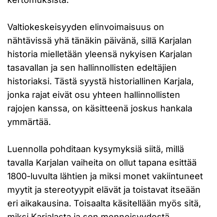
Valtiokeskeisyyden elinvoimaisuus on
nähtävissä yhä tänäkin päivänä, sillä Karjalan
historia mielletään yleensä nykyisen Karjalan
tasavallan ja sen hallinnollisten edeltäjien
historiaksi. Tästä syystä historiallinen Karjala,
jonka rajat eivät osu yhteen hallinnollisten
rajojen kanssa, on käsitteenä joskus hankala
ymmärtää.
Luennolla pohditaan kysymyksiä siitä, millä
tavalla Karjalan vaiheita on ollut tapana esittää
1800-luvulta lähtien ja miksi monet vakiintuneet
myytit ja stereotyypit elävät ja toistavat itseään
eri aikakausina. Toisaalta käsitellään myös sitä,
miksi Karjalasta ja sen menneisyydestä