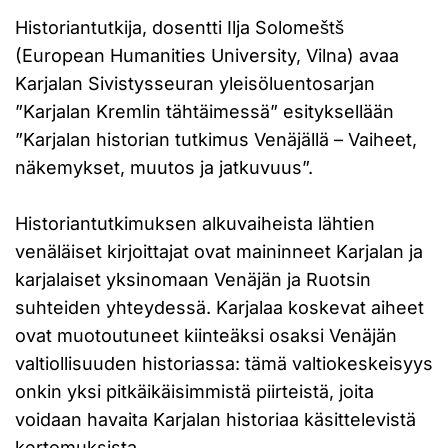
Historiantutkija, dosentti Ilja Solomeštš
(European Humanities University, Vilna) avaa
Karjalan Sivistysseuran yleisöluentosarjan
”Karjalan Kremlin tähtäimessä” esityksellään
”Karjalan historian tutkimus Venäjällä – Vaiheet,
näkemykset, muutos ja jatkuvuus”.
Historiantutkimuksen alkuvaiheista lähtien
venäläiset kirjoittajat ovat maininneet Karjalan ja
karjalaiset yksinomaan Venäjän ja Ruotsin
suhteiden yhteydessä. Karjalaa koskevat aiheet
ovat muotoutuneet kiinteäksi osaksi Venäjän
valtiollisuuden historiassa: tämä valtiokeskeisyys
onkin yksi pitkäikäisimmistä piirteistä, joita
voidaan havaita Karjalan historiaa käsittelevistä
kertomuksista.