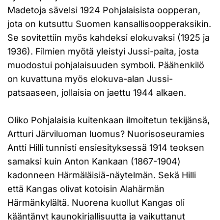
Madetoja sävelsi 1924 Pohjalaisista oopperan,
jota on kutsuttu Suomen kansallisoopperaksikin.
Se sovitettiin myös kahdeksi elokuvaksi (1925 ja
1936). Filmien myötä yleistyi Jussi-paita, josta
muodostui pohjalaisuuden symboli. Päähenkilö
on kuvattuna myös elokuva-alan Jussi-
patsaaseen, jollaisia on jaettu 1944 alkaen.
Oliko Pohjalaisia kuitenkaan ilmoitetun tekijänsä,
Artturi Järviluoman luomus? Nuorisoseuramies
Antti Hilli tunnisti ensiesityksessä 1914 teoksen
samaksi kuin Anton Kankaan (1867-1904)
kadonneen Härmäläisiä-näytelmän. Sekä Hilli
että Kangas olivat kotoisin Alahärmän
Härmänkylältä. Nuorena kuollut Kangas oli
kääntänyt kaunokirjallisuutta ja vaikuttanut