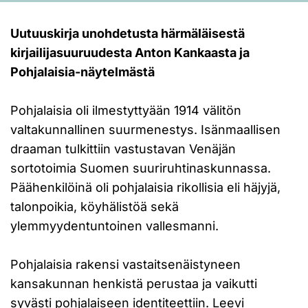
Uutuuskirja unohdetusta härmäläisestä
kirjailijasuuruudesta Anton Kankaasta ja
Pohjalaisia-näytelmästä
Pohjalaisia oli ilmestyttyään 1914 välitön
valtakunnallinen suurmenestys. Isänmaallisen
draaman tulkittiin vastustavan Venäjän
sortotoimia Suomen suuriruhtinaskunnassa.
Päähenkilöinä oli pohjalaisia rikollisia eli häjyjä,
talonpoikia, köyhälistöä sekä
ylemmyydentuntoinen vallesmanni.
Pohjalaisia rakensi vastaitsenäistyneen
kansakunnan henkistä perustaa ja vaikutti
syvästi pohjalaiseen identiteettiin. Leevi