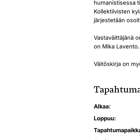
humanistisessa t
Kollektiivisten k
järjestetään osoi
Vastaväittäjänä o
on Mika Lavento.
Väitöskirja on my
Tapahtuma
Alkaa:
Loppuu:
Tapahtumapaikk