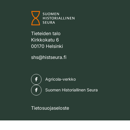
Tieteiden talo
Kirkkokatu 6
00170 Helsinki
shs@histseura.fi
Facebook
Agricola-verkko
Facebook
Suomen Historiallinen Seura
Tietosuojaseloste