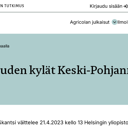
Kirjaudu sisään
EN TUTKIMUS
Agricolan julkaisut
Ilmoi
aalla
auden kylät Keski-Pohjan
Skantsi väittelee 21.4.2023 kello 13 Helsingin yliopist