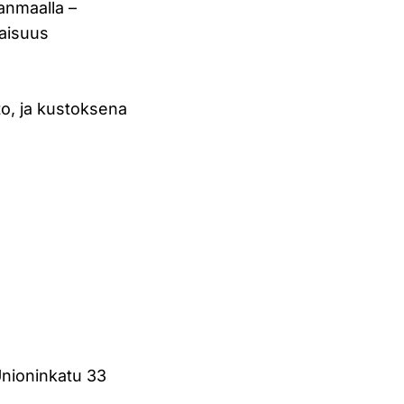
anmaalla –
laisuus
to, ja kustoksena
 Unioninkatu 33