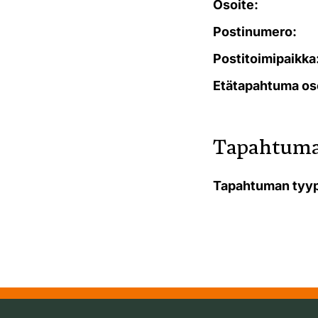
Osoite:
Postinumero:
Postitoimipaikka
Etätapahtuma os
Tapahtuma
Tapahtuman tyyp