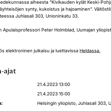
iedekunnassa aiheesta ”Kivikauden kylät Keski-Pohj
yläyhteisöjen synty, kukoistus ja hajoaminen”. Väitösti
tteessa Juhlasali 303, Unioninkatu 33.
n Apulaisprofessori Peter Holmblad, Uumajan yliopis
ös elektroninen julkaisu ja luettavissa
Heldassa.
-ajat
21.4.2023 13:00
21.4.2023 15:00
a:
Helsingin yliopisto, Juhlasali 303,