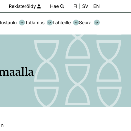
Rekisteröidy
Hae
FI
SV
EN
tustaulu
Tutkimus
Lähteille
Seura
maalla
on