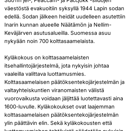
Suõʹnn’jel-, Peäccam- ja Paččjokk -siidojen
väestöstä evakuoitiin syksyllä 1944 Lapin sodan
edellä. Sodan jälkeen heidät uudelleen asutettiin
Inarin kunnan alueelle Näätämön ja Nellim-
Keväjärven asutusalueilla. Suomessa asuu
nykyään noin 700 kolttasaamelaista.
Kyläkokous on kolttasaamelaisten
itsehallintojärjestelmä, jota nykyisin johtaa
vaaleilla valittava luottamusmies.
Kolttasaamelaisen päätöksentekojärjestelmän ja
valtayhteiskuntien viranomaisten välistä
vuorovaikusta voidaan jäljittää luotettavasti aina
1600-luvulle. Kyläkokoukset ovat laajemman
kolttasaamelaisen päätöksentekojärjestelmän
ylin päättävin elin. Sekä kyläkokousten että