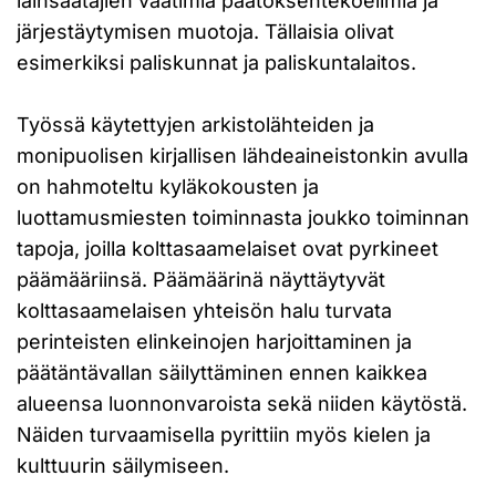
lainsäätäjien vaatimia päätöksentekoelimiä ja
järjestäytymisen muotoja. Tällaisia olivat
esimerkiksi paliskunnat ja paliskuntalaitos.
Työssä käytettyjen arkistolähteiden ja
monipuolisen kirjallisen lähdeaineistonkin avulla
on hahmoteltu kyläkokousten ja
luottamusmiesten toiminnasta joukko toiminnan
tapoja, joilla kolttasaamelaiset ovat pyrkineet
päämääriinsä. Päämäärinä näyttäytyvät
kolttasaamelaisen yhteisön halu turvata
perinteisten elinkeinojen harjoittaminen ja
päätäntävallan säilyttäminen ennen kaikkea
alueensa luonnonvaroista sekä niiden käytöstä.
Näiden turvaamisella pyrittiin myös kielen ja
kulttuurin säilymiseen.