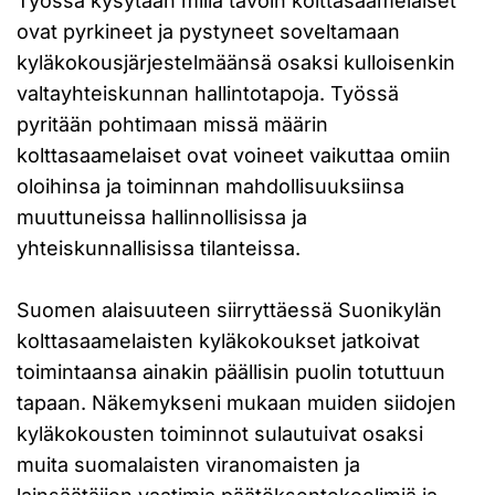
Työssä kysytään millä tavoin kolttasaamelaiset
ovat pyrkineet ja pystyneet soveltamaan
kyläkokousjärjestelmäänsä osaksi kulloisenkin
valtayhteiskunnan hallintotapoja. Työssä
pyritään pohtimaan missä määrin
kolttasaamelaiset ovat voineet vaikuttaa omiin
oloihinsa ja toiminnan mahdollisuuksiinsa
muuttuneissa hallinnollisissa ja
yhteiskunnallisissa tilanteissa.
Suomen alaisuuteen siirryttäessä Suonikylän
kolttasaamelaisten kyläkokoukset jatkoivat
toimintaansa ainakin päällisin puolin totuttuun
tapaan. Näkemykseni mukaan muiden siidojen
kyläkokousten toiminnot sulautuivat osaksi
muita suomalaisten viranomaisten ja