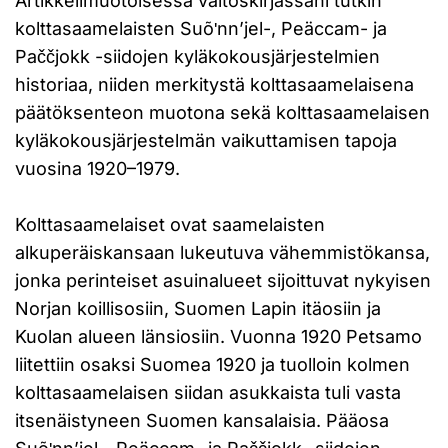
Artikkelimuotoisessa väitöskirjassani tutkin
kolttasaamelaisten Suõʹnn’jel-, Peäccam- ja
Paččjokk -siidojen kyläkokousjärjestelmien
historiaa, niiden merkitystä kolttasaamelaisena
päätöksenteon muotona sekä kolttasaamelaisen
kyläkokousjärjestelmän vaikuttamisen tapoja
vuosina 1920–1979.
Kolttasaamelaiset ovat saamelaisten
alkuperäiskansaan lukeutuva vähemmistökansa,
jonka perinteiset asuinalueet sijoittuvat nykyisen
Norjan koillisosiin, Suomen Lapin itäosiin ja
Kuolan alueen länsiosiin. Vuonna 1920 Petsamo
liitettiin osaksi Suomea 1920 ja tuolloin kolmen
kolttasaamelaisen siidan asukkaista tuli vasta
itsenäistyneen Suomen kansalaisia. Pääosa