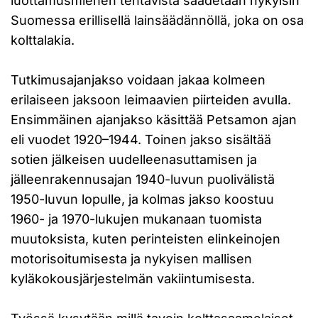
luottamusmiehen tehtävistä säädetään nykyisin
Suomessa erillisellä lainsäädännöllä, joka on osa
kolttalakia.
Tutkimusajanjakso voidaan jakaa kolmeen
erilaiseen jaksoon leimaavien piirteiden avulla.
Ensimmäinen ajanjakso käsittää Petsamon ajan
eli vuodet 1920–1944. Toinen jakso sisältää
sotien jälkeisen uudelleenasuttamisen ja
jälleenrakennusajan 1940-luvun puolivälistä
1950-luvun lopulle, ja kolmas jakso koostuu
1960- ja 1970-lukujen mukanaan tuomista
muutoksista, kuten perinteisten elinkeinojen
motorisoitumisesta ja nykyisen mallisen
kyläkokousjärjestelmän vakiintumisesta.