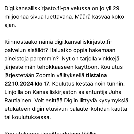
Digi.kansalliskirjasto.fi-palvelussa on jo yli 29
miljoonaa sivua luettavana. Määrä kasvaa koko
ajan.
Kiinnostaako nämä digi.kansalliskirjasto.fi-
palvelun sisällöt? Haluatko oppia hakemaan
aineistoja paremmin? Nyt on tarjolla vinkkejä
järjestelmän tehokkaaseen käyttöön. Koulutus
järjestetään Zoomin välityksellä
tiistaina
22.10.2024 klo 17
. Koulutus kestää noin tunnin.
Linjoilla on Kansalliskirjaston asiantuntija Juha
Rautiainen. Voit esittää Digiin liittyviä kysymyksiä
etukäteen digin etusivun palaute-kohdan kautta
tai koulutuksessa.
Koulutukseen ilmoittaudutaan täällä: