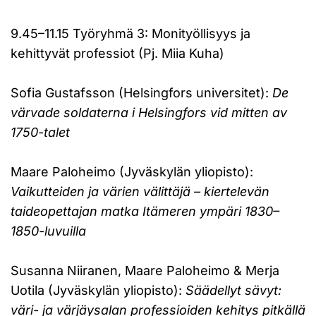
9.45–11.15 Työryhmä 3: Monityöllisyys ja
kehittyvät professiot (Pj. Miia Kuha)
Sofia Gustafsson (Helsingfors universitet):
De
värvade soldaterna i Helsingfors vid mitten av
1750-talet
Maare Paloheimo (Jyväskylän yliopisto):
Vaikutteiden ja värien välittäjä – kiertelevän
taideopettajan matka Itämeren ympäri 1830–
1850-luvuilla
Susanna Niiranen, Maare Paloheimo & Merja
Uotila (Jyväskylän yliopisto):
Säädellyt sävyt:
väri- ja värjäysalan professioiden kehitys pitkällä