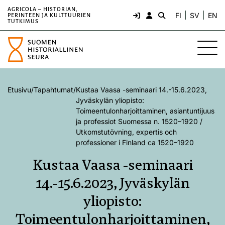
AGRICOLA – HISTORIAN,
FI
SV
EN
PERINTEEN JA KULTTUURIEN
TUTKIMUS
Etusivu
/
Tapahtumat
/
Kustaa Vaasa -seminaari 14.-15.6.2023,
Jyväskylän yliopisto:
Toimeentulonharjoittaminen, asiantuntijuus
ja professiot Suomessa n. 1520–1920 /
Utkomstutövning, expertis och
professioner i Finland ca 1520–1920
Kustaa Vaasa -seminaari
14.-15.6.2023, Jyväskylän
yliopisto:
Toimeentulonharjoittaminen,