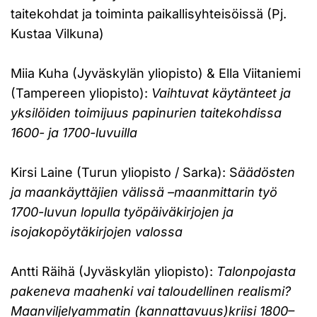
taitekohdat ja toiminta paikallisyhteisöissä (Pj.
Kustaa Vilkuna)
Miia Kuha (Jyväskylän yliopisto) & Ella Viitaniemi
(Tampereen yliopisto):
Vaihtuvat käytänteet ja
yksilöiden toimijuus papinurien taitekohdissa
1600- ja 1700-luvuilla
Kirsi Laine (Turun yliopisto / Sarka): S
äädösten
ja maankäyttäjien välissä –maanmittarin työ
1700-luvun lopulla työpäiväkirjojen ja
isojakopöytäkirjojen valossa
Antti Räihä (Jyväskylän yliopisto):
Talonpojasta
pakeneva maahenki vai taloudellinen realismi?
Maanviljelyammatin (kannattavuus)kriisi 1800–