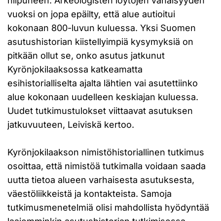
hiipuneen. Arkeologisten löytöjen vähäisyyden
vuoksi on jopa epäilty, että alue autioitui
kokonaan 800-luvun kuluessa. Yksi Suomen
asutushistorian kiistellyimpiä kysymyksiä on
pitkään ollut se, onko asutus jatkunut
Kyrönjokilaaksossa katkeamatta
esihistorialliselta ajalta lähtien vai asutettiinko
alue kokonaan uudelleen keskiajan kuluessa.
Uudet tutkimustulokset viittaavat asutuksen
jatkuvuuteen, Leiviskä kertoo.
Kyrönjokilaakson nimistöhistoriallinen tutkimus
osoittaa, että nimistöä tutkimalla voidaan saada
uutta tietoa alueen varhaisesta asutuksesta,
väestöliikkeistä ja kontakteista. Samoja
tutkimusmenetelmiä olisi mahdollista hyödyntää