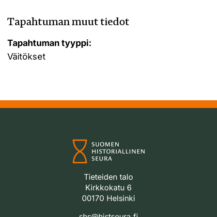
Tapahtuman muut tiedot
Tapahtuman tyyppi:
Väitökset
Tieteiden talo
Kirkkokatu 6
00170 Helsinki
shs@histseura.fi