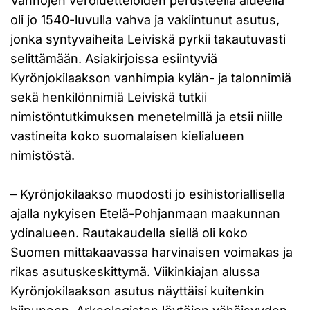
Vanhojen veroluetteloiden perusteella alueella
oli jo 1540-luvulla vahva ja vakiintunut asutus,
jonka syntyvaiheita Leiviskä pyrkii takautuvasti
selittämään. Asiakirjoissa esiintyviä
Kyrönjokilaakson vanhimpia kylän- ja talonnimiä
sekä henkilönnimiä Leiviskä tutkii
nimistöntutkimuksen menetelmillä ja etsii niille
vastineita koko suomalaisen kielialueen
nimistöstä.
– Kyrönjokilaakso muodosti jo esihistoriallisella
ajalla nykyisen Etelä-Pohjanmaan maakunnan
ydinalueen. Rautakaudella siellä oli koko
Suomen mittakaavassa harvinaisen voimakas ja
rikas asutuskeskittymä. Viikinkiajan alussa
Kyrönjokilaakson asutus näyttäisi kuitenkin