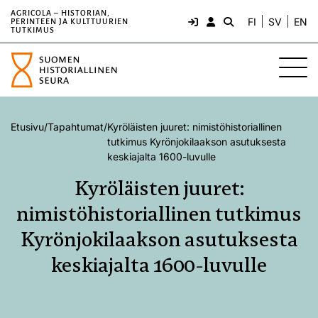
AGRICOLA – HISTORIAN,
FI
SV
EN
PERINTEEN JA KULTTUURIEN
TUTKIMUS
Etusivu
/
Tapahtumat
/
Kyröläisten juuret: nimistöhistoriallinen
tutkimus Kyrönjokilaakson asutuksesta
keskiajalta 1600-luvulle
Kyröläisten juuret:
nimistöhistoriallinen tutkimus
Kyrönjokilaakson asutuksesta
keskiajalta 1600-luvulle