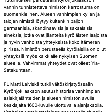
Tutkimuksen perusteella Kyrönjokilaakson
vanhin tunnistettava nimistön kerrostuma on
suomenkielinen. Alueen vanhimpien kylien ja
talojen nimistä löytyy kuitenkin paljon
germaanisia, skandinaavisia ja saksalaisia
aineksia, jotka ovat jäänteitä kyröläisten laajoista
ja hyvin vanhoista yhteyksistä koko Itämeren
piirissä. Nimistön perusteella kyröläisillä on ollut
yhteyksiä myös kaikkialle nykyisen Suomen
alueelle. Vahvimmat yhteydet ovat olleet Ylä-
Satakuntaan.
FL Matti Leiviskä tutkii väitöskirjatyössään
Kyrönjokilaakson asutushistoriaa vanhimpien
asiakirjalähteiden ja alueen nimistön avulla
keskiajalta 1600-luvulle ulottuvalla ajanjaksolla.