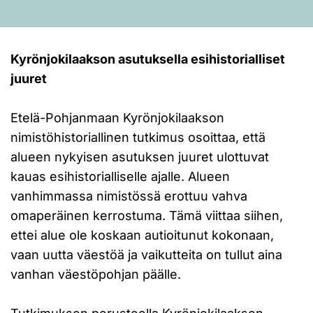
Kyrönjokilaakson asutuksella esihistorialliset
juuret
Etelä-Pohjanmaan Kyrönjokilaakson
nimistöhistoriallinen tutkimus osoittaa, että
alueen nykyisen asutuksen juuret ulottuvat
kauas esihistorialliselle ajalle. Alueen
vanhimmassa nimistössä erottuu vahva
omaperäinen kerrostuma. Tämä viittaa siihen,
ettei alue ole koskaan autioitunut kokonaan,
vaan uutta väestöä ja vaikutteita on tullut aina
vanhan väestöpohjan päälle.