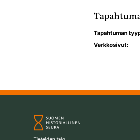
Tapahtuma
Tapahtuman tyyp
Verkkosivut:
Tieteiden talo