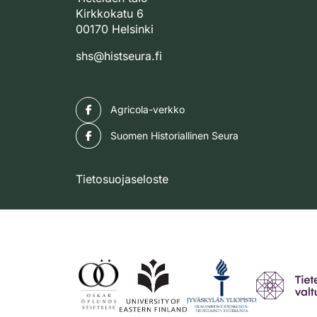
Kirkkokatu 6
00170 Helsinki
shs@histseura.fi
Facebook
Agricola-verkko
Facebook
Suomen Historiallinen Seura
Tietosuojaseloste