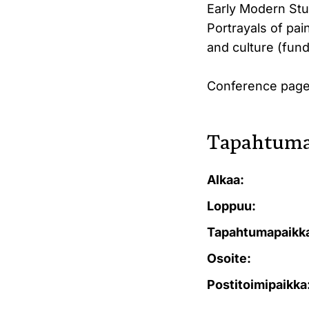
Early Modern Stud
Portrayals of pai
and culture (fun
Conference pages
Tapahtuma
Alkaa:
Loppuu:
Tapahtumapaikk
Osoite:
Postitoimipaikka