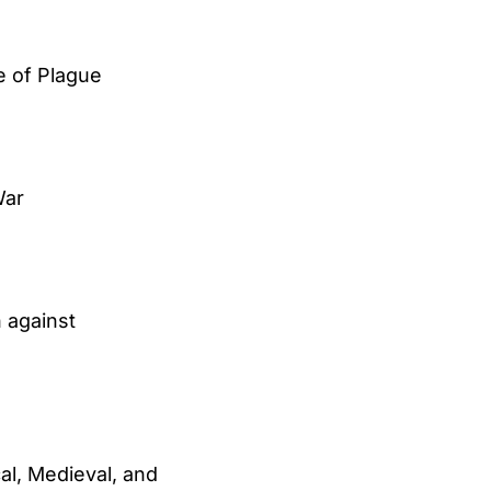
e of Plague
War
 against
al, Medieval, and