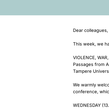
Dear colleagues,
This week, we ha
VIOLENCE, WAR
Passages from An
Tampere Universi
We warmly welcome
conference, whic
WEDNESDAY (13.8