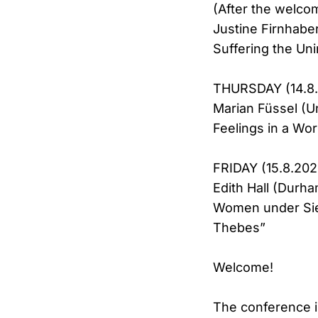
(After the welco
Justine Firnhaber
Suffering the Un
THURSDAY (14.8.2
Marian Füssel (Un
Feelings in a Wo
FRIDAY (15.8.202
Edith Hall (Durha
Women under Sie
Thebes”
Welcome!
The conference i