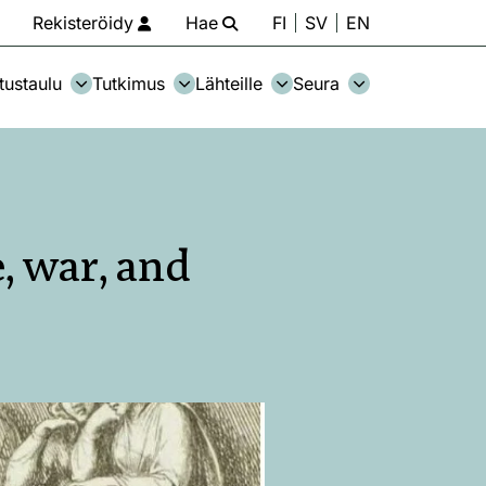
Rekisteröidy
Hae
FI
SV
EN
tustaulu
Tutkimus
Lähteille
Seura
, war, and