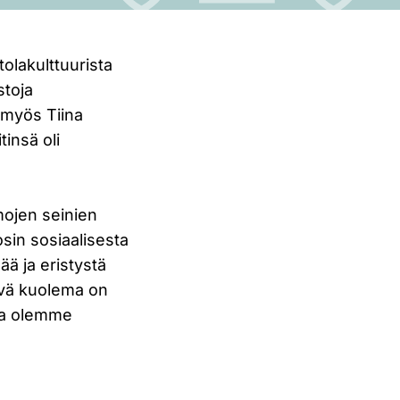
olakulttuurista
stoja
 myös Tiina
insä oli
amojen seinien
sin sosiaalisesta
ää ja eristystä
ävä kuolema on
sta olemme