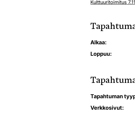
Kulttuuritoimitus 7.
Tapahtuma
Alkaa:
Loppuu:
Tapahtuma
Tapahtuman tyyp
Verkkosivut: