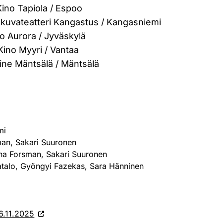
 Kino Tapiola / Espoo
lokuvateatteri Kangastus / Kangasniemi
ino Aurora / Jyväskylä
 Kino Myyri / Vantaa
 Cine Mäntsälä / Mäntsälä
mi
an, Sakari Suuronen
na Forsman, Sakari Suuronen
talo, Gyöngyi Fazekas, Sara Hänninen
6.11.2025