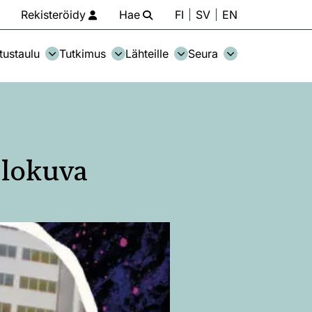
Rekisteröidy
Hae
FI
SV
EN
tustaulu
Tutkimus
Lähteille
Seura
elokuva