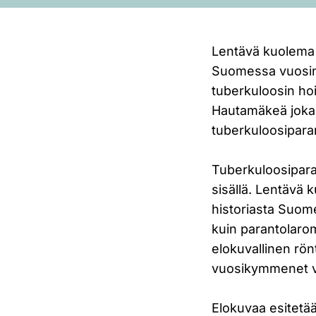
Lentävä kuolema 
Suomessa vuosina
tuberkuloosin ho
Hautamäkeä joka 
tuberkuloosipara
Tuberkuloosiparan
sisällä. Lentävä
historiasta Suome
kuin parantolaro
elokuvallinen rön
vuosikymmenet v
Elokuvaa esitetä