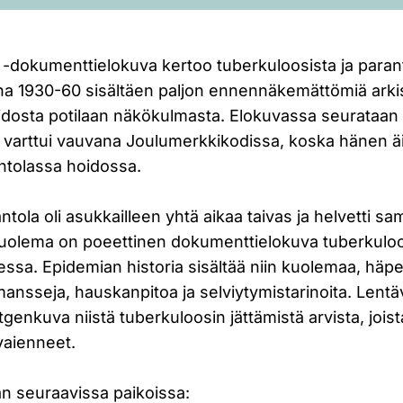
-dokumenttielokuva kertoo tuberkuloosista ja parant
 1930-60 sisältäen paljon ennennäkemättömiä arki
idosta potilaan näkökulmasta. Elokuvassa seurataan
varttui vauvana Joulumerkkikodissa, koska hänen äit
ntolassa hoidossa.
tola oli asukkailleen yhtä aikaa taivas ja helvetti s
 kuolema on poeettinen dokumenttielokuva tuberkuloo
ssa. Epidemian historia sisältää niin kuolemaa, häpe
mansseja, hauskanpitoa ja selviytymistarinoita. Lent
tgenkuva niistä tuberkuloosin jättämistä arvista, joi
aienneet.
än seuraavissa paikoissa: