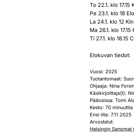
To 22.1. klo 17.15
Pe 23.1. klo 18 E
La 24.1. klo 12 K
Ma 26.1. klo 17.15
Ti 27.1. klo 18.15
Elokuvan tiedot:
Vuosi:
2025
Tuotantomaat:
Suo
Ohjaaja:
Nina Forsm
Käsikirjoittaja(t):
Ni
Pääosissa:
Tomi Ala
Kesto:
70 minuuttia
Ensi-ilta:
7.11.2025
Arvostelut:
Helsingin Sanomat 