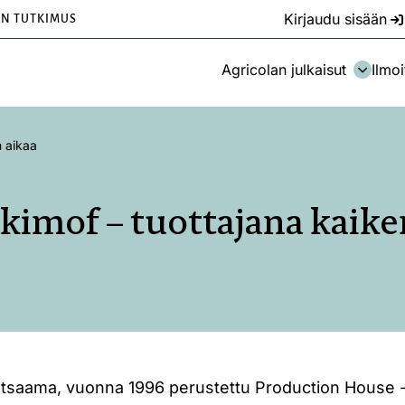
Kirjaudu sisään
EN TUTKIMUS
Agricolan julkaisut
Ilmoi
n aikaa
Akimof – tuottajana kaike
uotsaama, vuonna 1996 perustettu Production House 