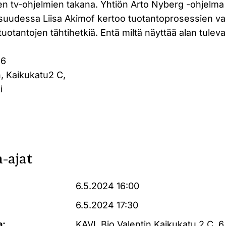
n tv-ohjelmien takana. Yhtiön Arto Nyberg -ohjelma t
aisuudessa Liisa Akimof kertoo tuotantoprosessien vai
 tuotantojen tähtihetkiä. Entä miltä näyttää alan tulev
16
n, Kaikukatu2 C,
i
-ajat
6.5.2024 16:00
6.5.2024 17:30
a:
KAVI, Bio Valentin Kaikukatu 2 C, 6.