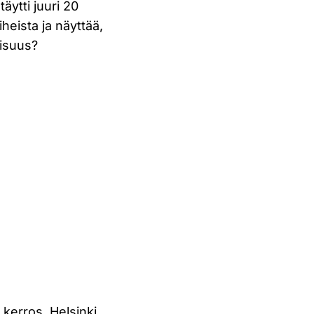
äytti juuri 20
heista ja näyttää,
aisuus?
 kerros, Helsinki