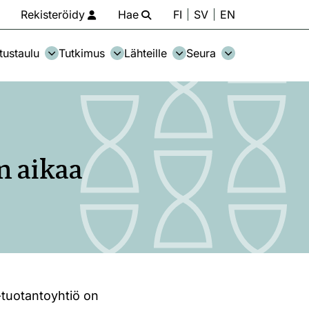
Rekisteröidy
Hae
FI
SV
EN
tustaulu
Tutkimus
Lähteille
Seura
n aikaa
-tuotantoyhtiö on