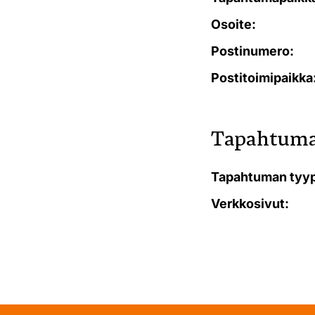
Osoite:
Postinumero:
Postitoimipaikka
Tapahtuma
Tapahtuman tyyp
Verkkosivut: