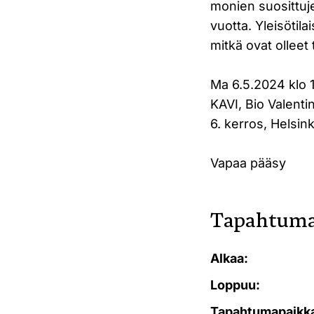
monien suosittuje
vuotta. Yleisötil
mitkä ovat olleet
Ma 6.5.2024 klo 
KAVI, Bio Valenti
6. kerros, Helsink
Vapaa pääsy
Tapahtuma
Alkaa:
Loppuu:
Tapahtumapaikk