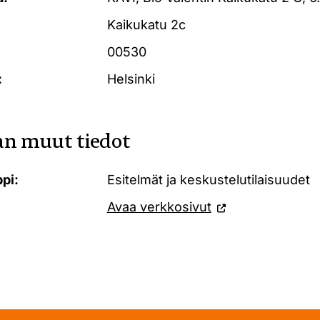
Kaikukatu 2c
00530
:
Helsinki
n muut tiedot
pi:
Esitelmät ja keskustelutilaisuudet
Avaa verkkosivut