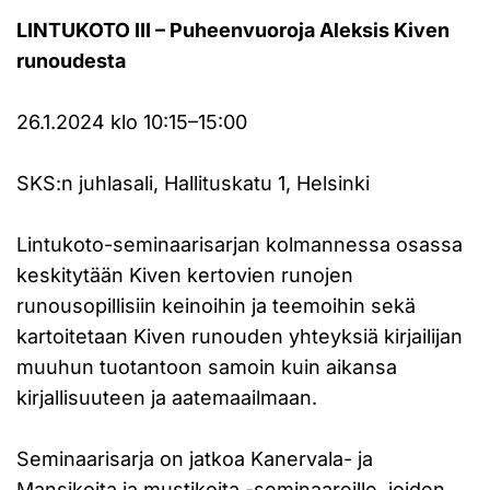
LINTUKOTO III – Puheenvuoroja Aleksis Kiven
runoudesta
26.1.2024 klo 10:15–15:00
SKS:n juhlasali, Hallituskatu 1, Helsinki
Lintukoto-seminaarisarjan kolmannessa osassa
keskitytään Kiven kertovien runojen
runousopillisiin keinoihin ja teemoihin sekä
kartoitetaan Kiven runouden yhteyksiä kirjailijan
muuhun tuotantoon samoin kuin aikansa
kirjallisuuteen ja aatemaailmaan.
Seminaarisarja on jatkoa Kanervala- ja
Mansikoita ja mustikoita -seminaareille, joiden