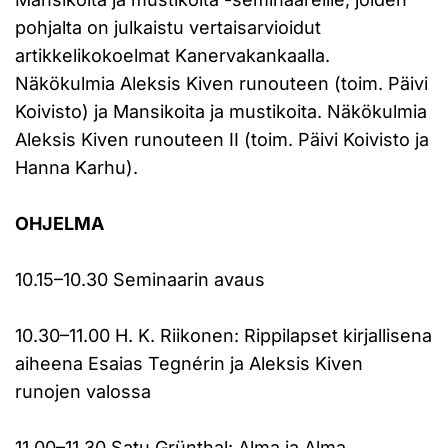
pohjalta on julkaistu vertaisarvioidut
artikkelikokoelmat Kanervakankaalla.
Näkökulmia Aleksis Kiven runouteen (toim. Päivi
Koivisto) ja Mansikoita ja mustikoita. Näkökulmia
Aleksis Kiven runouteen II (toim. Päivi Koivisto ja
Hanna Karhu).
OHJELMA
10.15–10.30 Seminaarin avaus
10.30–11.00 H. K. Riikonen: Rippilapset kirjallisena
aiheena Esaias Tegnérin ja Aleksis Kiven
runojen valossa
11.00–11.30 Satu Grünthal: Alma ja Alma.