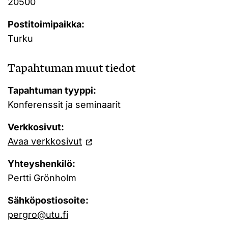
20500
Postitoimipaikka:
Turku
Tapahtuman muut tiedot
Tapahtuman tyyppi:
Konferenssit ja seminaarit
Verkkosivut:
Avaa verkkosivut
Yhteyshenkilö:
Pertti Grönholm
Sähköpostiosoite:
pergro@utu.fi