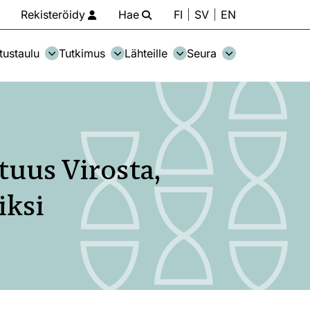
Rekisteröidy
Hae
FI
SV
EN
tustaulu
Tutkimus
Lähteille
Seura
tuus Virosta,
iksi