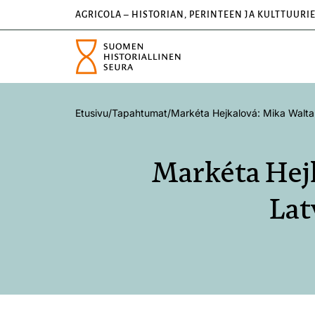
AGRICOLA – HISTORIAN, PERINTEEN JA KULTTUURI
Etusivu
/
Tapahtumat
/
Markéta Hejkalová: Mika Waltari
Markéta Hejk
Lat