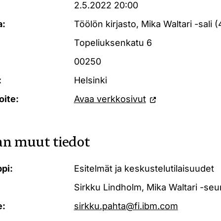
2.5.2022 20:00
a:
Töölön kirjasto, Mika Waltari -sali (
Topeliuksenkatu 6
00250
:
Helsinki
oite:
Avaa verkkosivut
n muut tiedot
pi:
Esitelmät ja keskustelutilaisuudet
Sirkku Lindholm, Mika Waltari -seur
e:
sirkku.pahta@fi.ibm.com