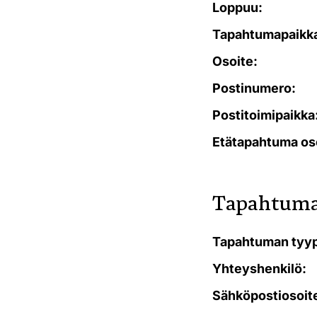
Loppuu:
Tapahtumapaikk
Osoite:
Postinumero:
Postitoimipaikka
Etätapahtuma os
Tapahtuma
Tapahtuman tyyp
Yhteyshenkilö:
Sähköpostiosoit