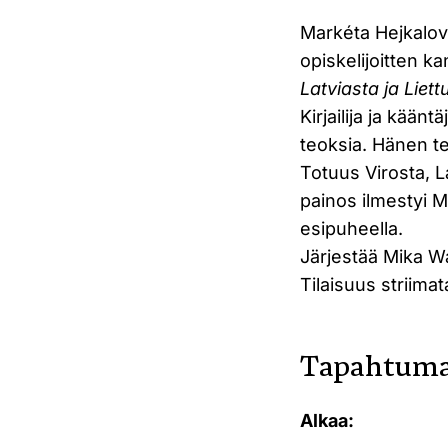
Markéta Hejkalov
opiskelijoitten k
Latviasta ja Liet
Kirjailija ja kää
teoksia. Hänen te
Totuus Virosta, L
painos ilmestyi 
esipuheella.
Järjestää Mika Wa
Tilaisuus striim
Tapahtuma
Alkaa: