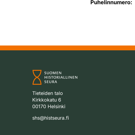
Puhelinnumero:
Tieteiden talo
Kirkkokatu 6
00170 Helsinki
shs@histseura.fi