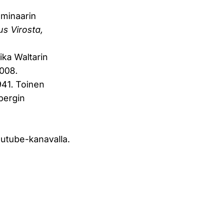
eminaarin
us Virosta,
ika Waltarin
2008.
1941. Toinen
bergin
outube-kanavalla.