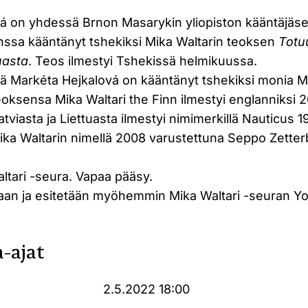
á on yhdessä Brnon Masarykin yliopiston kääntäjäs
anssa kääntänyt tshekiksi Mika Waltarin teoksen
Totu
tuasta
. Teos ilmestyi Tshekissä helmikuussa.
ntäjä Markéta Hejkalová on kääntänyt tshekiksi monia M
oksensa Mika Waltari the Finn ilmestyi englanniksi 
atviasta ja Liettuasta ilmestyi nimimerkillä Nauticus 
Mika Waltarin nimellä 2008 varustettuna Seppo Zetter
ltari -seura. Vapaa pääsy.
ataan ja esitetään myöhemmin Mika Waltari -seuran Y
-ajat
2.5.2022 18:00