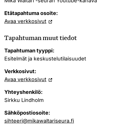
Mika Waltari -seuran Youtube-kanava
Etätapahtuma osoite:
Avaa verkkosivut
Tapahtuman muut tiedot
Tapahtuman tyyppi:
Esitelmät ja keskustelutilaisuudet
Verkkosivut:
Avaa verkkosivut
Yhteyshenkilö:
Sirkku Lindholm
Sähköpostiosoite:
sihteeri@mikawaltariseura.fi