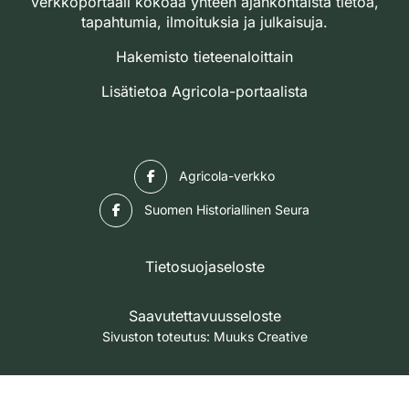
verkkoportaali kokoaa yhteen ajankohtaista tietoa,
tapahtumia, ilmoituksia ja julkaisuja.
Hakemisto tieteenaloittain
Lisätietoa Agricola-portaalista
Facebook
Agricola-verkko
Facebook
Suomen Historiallinen Seura
Tietosuojaseloste
Saavutettavuusseloste
Sivuston toteutus:
Muuks Creative