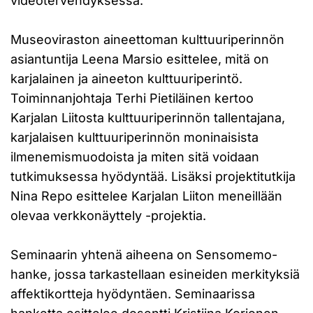
videotervehdyksessä.
Museoviraston aineettoman kulttuuriperinnön
asiantuntija Leena Marsio esittelee, mitä on
karjalainen ja aineeton kulttuuriperintö.
Toiminnanjohtaja Terhi Pietiläinen kertoo
Karjalan Liitosta kulttuuriperinnön tallentajana,
karjalaisen kulttuuriperinnön moninaisista
ilmenemismuodoista ja miten sitä voidaan
tutkimuksessa hyödyntää. Lisäksi projektitutkija
Nina Repo esittelee Karjalan Liiton meneillään
olevaa verkkonäyttely -projektia.
Seminaarin yhtenä aiheena on Sensomemo-
hanke, jossa tarkastellaan esineiden merkityksiä
affektikortteja hyödyntäen. Seminaarissa