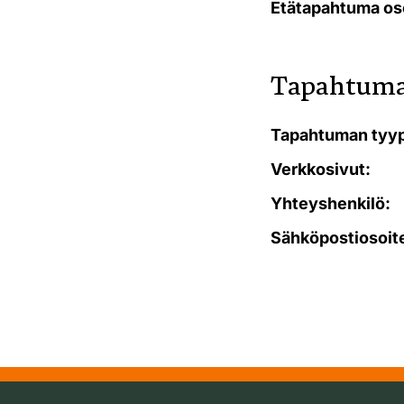
Etätapahtuma os
Tapahtuma
Tapahtuman tyyp
Verkkosivut:
Yhteyshenkilö:
Sähköpostiosoit