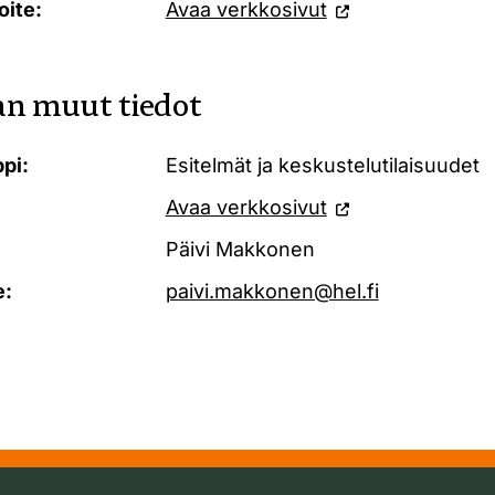
oite:
Avaa verkkosivut
n muut tiedot
pi:
Esitelmät ja keskustelutilaisuudet
Avaa verkkosivut
Päivi Makkonen
e:
paivi.makkonen@hel.fi