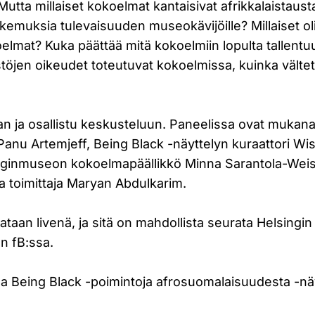
 Mutta millaiset kokoelmat kantaisivat afrikkalaistaust
okemuksia tulevaisuuden museokävijöille? Millaiset ol
lmat? Kuka päättää mitä kokoelmiin lopulta tallentuu
öjen oikeudet toteutuvat kokoelmissa, kuinka vält
n ja osallistu keskusteluun. Paneelissa ovat mukana
a Panu Artemjeff, Being Black -näyttelyn kuraattori Wis
nginmuseon kokoelmapäällikkö Minna Sarantola-Weis
 ja toimittaja Maryan Abdulkarim.
taan livenä, ja sitä on mahdollista seurata Helsingin
 fB:ssa.
 Being Black -poimintoja afrosuomalaisuudesta -näy