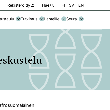
Rekisteröidy
Hae
FI
SV
EN
tustaulu
Tutkimus
Lähteille
Seura
eskustelu
 afrosuomalainen