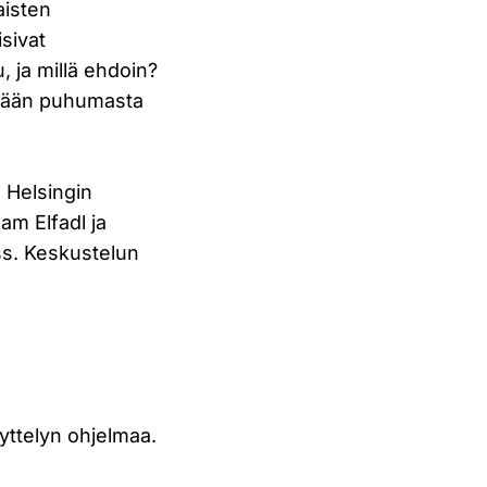
aisten
isivat
, ja millä ehdoin?
etään puhumasta
 Helsingin
am Elfadl ja
s. Keskustelun
ttelyn ohjelmaa.