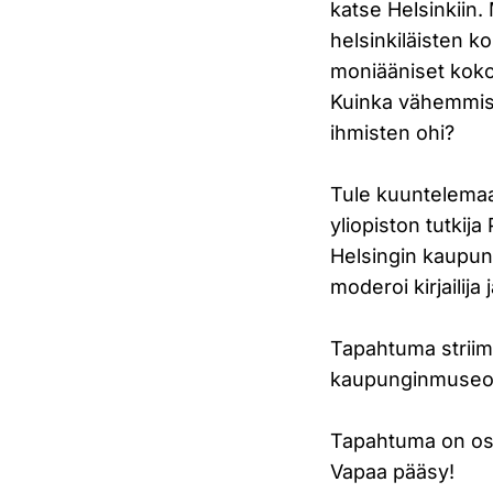
katse Helsinkiin.
helsinkiläisten k
moniääniset kokoe
Kuinka vähemmist
ihmisten ohi?
Tule kuuntelemaa
yliopiston tutkij
Helsingin kaupu
moderoi kirjailija
Tapahtuma striima
kaupunginmuseon
Tapahtuma on osa
Vapaa pääsy!