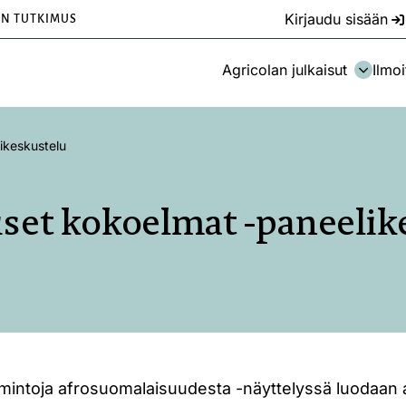
Kirjaudu sisään
EN TUTKIMUS
Agricolan julkaisut
Ilmoi
ikeskustelu
set kokoelmat -paneelik
imintoja afrosuomalaisuudesta -näyttelyssä luodaan