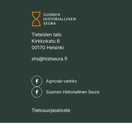
Tieteiden talo
Kirkkokatu 6
00170 Helsinki
shs@histseura.fi
Facebook
Agricola-verkko
Facebook
Suomen Historiallinen Seura
Tietosuojaseloste