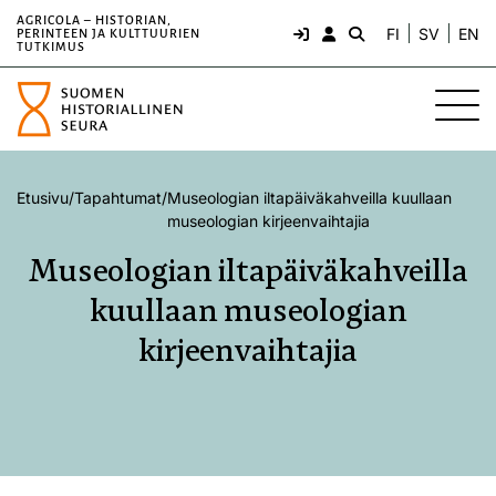
AGRICOLA – HISTORIAN,
FI
SV
EN
PERINTEEN JA KULTTUURIEN
TUTKIMUS
Etusivu
/
Tapahtumat
/
Museologian iltapäiväkahveilla kuullaan
museologian kirjeenvaihtajia
Museologian iltapäiväkahveilla
kuullaan museologian
kirjeenvaihtajia