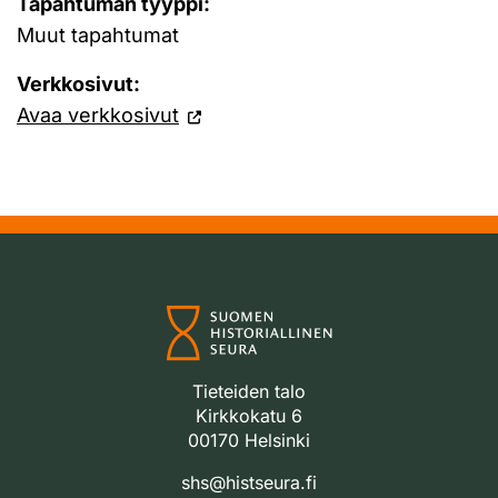
Tapahtuman tyyppi:
Muut tapahtumat
Verkkosivut:
Avaa verkkosivut
Tieteiden talo
Kirkkokatu 6
00170 Helsinki
shs@histseura.fi