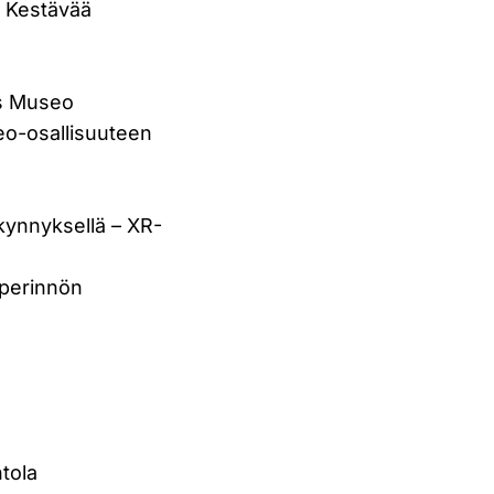
: Kestävää
as Museo
eo-osallisuuteen
kynnyksellä – XR-
iperinnön
ntola