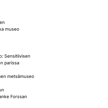
nen
inka museo
o: Sensitiivisen
on parissa
uomen metsämuseo
lun
shanke Forssan