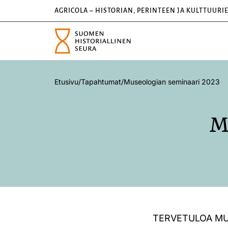
AGRICOLA – HISTORIAN, PERINTEEN JA KULTTUURI
Etusivu
/
Tapahtumat
/
Museologian seminaari 2023
M
TERVETULOA MU