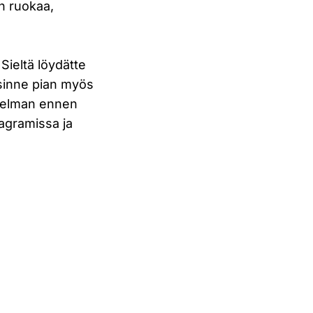
n ruokaa,
. Sieltä löydätte
sinne pian myös
ohjelman ennen
agramissa ja