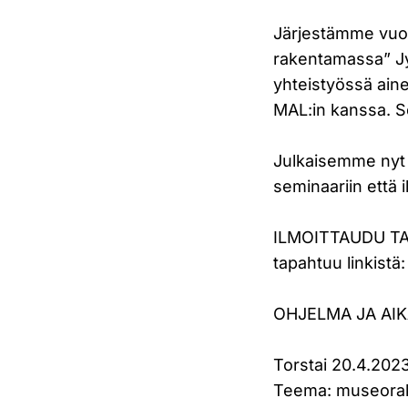
Järjestämme vuo
rakentamassa” Jyv
yhteistyössä aine
MAL:in kanssa. 
Julkaisemme nyt 
seminaariin että i
ILMOITTAUDU TAP
tapahtuu linkistä
OHJELMA JA AIK
Torstai 20.4.202
Teema: museorake