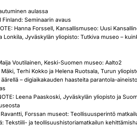
ttautuminen aulassa
 Finland: Seminaarin avaus
OTE: Hanna Forssell, Kansallismuseo: Uusi Kansalli
a Lonkila, Jyväskylän yliopisto: Tutkiva museo – ku
o
-Maija Voutilainen, Keski-Suomen museo: Aalto2
 Mäki, Terhi Kokko ja Helena Ruotsala, Turun yliopist
 äärellä – digiaikakauden haasteita parantola-aineist
as
NOTE: Leena Paaskoski, Jyväskylän yliopisto ja S
useosta
 Ravantti, Forssan museot: Teollisuusperintö matkai
: Tekstiili- ja teollisuushistoriamatkailun kehittämi