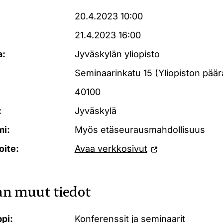
20.4.2023 10:00
21.4.2023 16:00
a:
Jyväskylän yliopisto
Seminaarinkatu 15 (Yliopiston pää
40100
:
Jyväskylä
mi:
Myös etäseurausmahdollisuus
oite:
Avaa verkkosivut
n muut tiedot
pi:
Konferenssit ja seminaarit