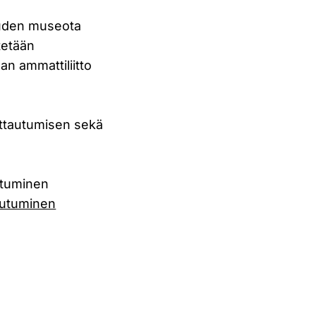
uuden museota
tetään
an ammattiliitto
ittautumisen sekä
utuminen
autuminen