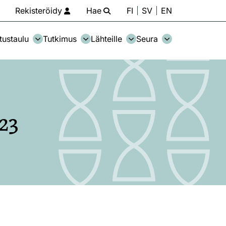
Rekisteröidy
Hae
FI
SV
EN
tustaulu
Tutkimus
Lähteille
Seura
23