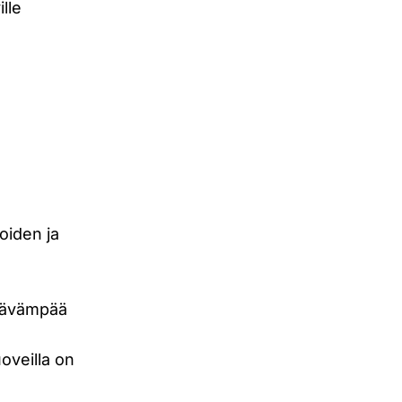
ille
oiden ja
stävämpää
uoveilla on