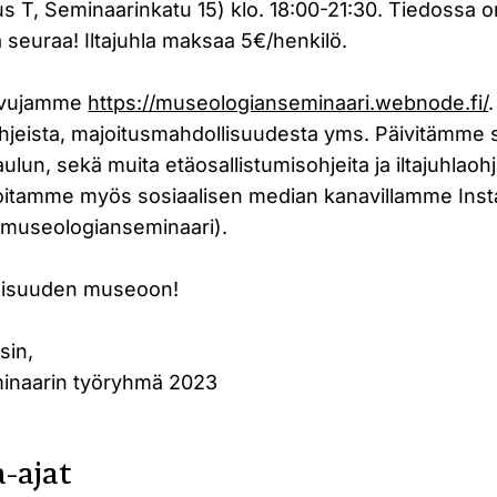
s T, Seminaarinkatu 15) klo. 18:00-21:30. Tiedossa o
ä seuraa! Iltajuhla maksaa 5€/henkilö.
sivujamme
https://museologianseminaari.webnode.fi/
hjeista, majoitusmahdollisuudesta yms. Päivitämme 
aulun, sekä muita etäosallistumisohjeita ja iltajuhla
oitamme myös sosiaalisen median kanavillamme Inst
museologianseminaari).
vaisuuden museoon!
sin,
inaarin työryhmä 2023
-ajat