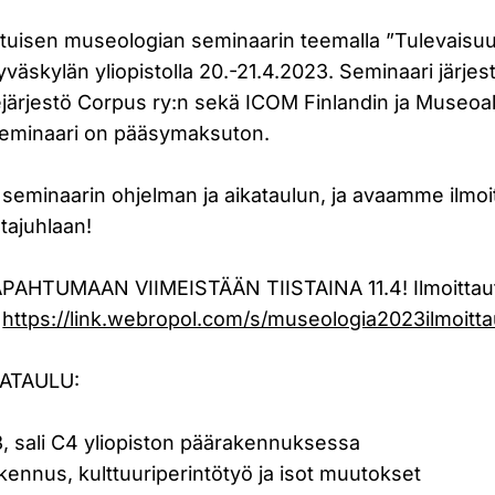
tuisen museologian seminaarin teemalla ”Tulevais
äskylän yliopistolla 20.-21.4.2023. Seminaari järjes
järjestö Corpus ry:n sekä ICOM Finlandin ja Museoal
Seminaari on pääsymaksuton.
seminaarin ohjelman ja aikataulun, ja avaamme ilmo
ltajuhlaan!
AHTUMAAN VIIMEISTÄÄN TIISTAINA 11.4! Ilmoitta
:
https://link.webropol.com/s/museologia2023ilmoitt
ATAULU:
3, sali C4 yliopiston päärakennuksessa
nnus, kulttuuriperintötyö ja isot muutokset