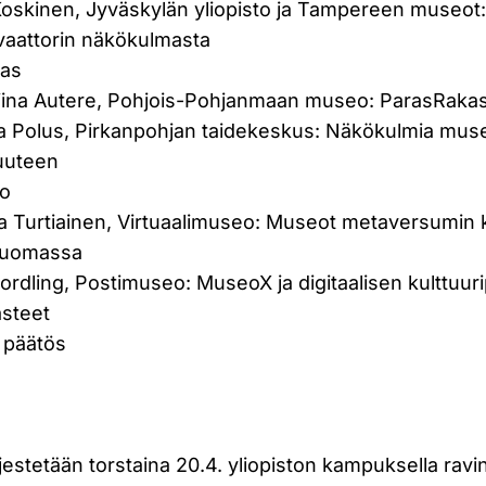
 Koskinen, Jyväskylän yliopisto ja Tampereen museot
vaattorin näkökulmasta
nas
liina Autere, Pohjois-Pohjanmaan museo: ParasRak
a Polus, Pirkanpohjan taidekeskus: Näkökulmia mus
uuteen
ko
a Turtiainen, Virtuaalimuseo: Museot metaversumin 
luomassa
Nordling, Postimuseo: MuseoX ja digitaalisen kulttuur
asteet
 päätös
rjestetään torstaina 20.4. yliopiston kampuksella ravi