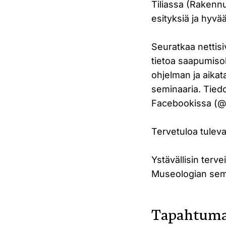
Tiliassa (Rakennu
esityksiä ja hyvä
Seuratkaa netti
tietoa saapumiso
ohjelman ja aikat
seminaaria. Tied
Facebookissa (@
Tervetuloa tule
Ystävällisin tervei
Museologian sem
Tapahtuma