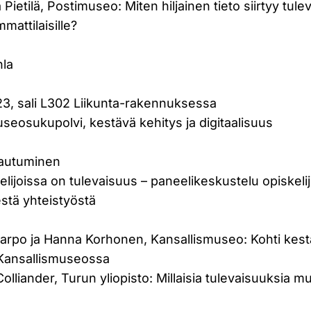
Pietilä, Postimuseo: Miten hiljainen tieto siirtyy tulev
mattilaisille?
hla
23, sali L302 Liikunta-rakennuksessa
eosukupolvi, kestävä kehitys ja digitaalisuus
ttautuminen
elijoissa on tulevaisuus – paneelikeskustelu opiskelij
stä yhteistyöstä
a Sarpo ja Hanna Korhonen, Kansallismuseo: Kohti ke
Kansallismuseossa
olliander, Turun yliopisto: Millaisia tulevaisuuksia m