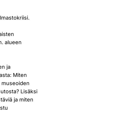
mastokriisi.
aisten
m. alueen
en ja
asta: Miten
on museoiden
utosta? Lisäksi
täviä ja miten
ustu