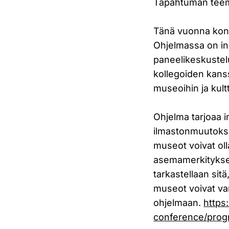
Tapahtuman teema
Tänä vuonna konf
Ohjelmassa on ins
paneelikeskustel
kollegoiden kanss
museoihin ja kultt
Ohjelma tarjoaa i
ilmastonmuutoksee
museot voivat ol
asemamerkityksel
tarkastellaan sit
museot voivat va
ohjelmaan.
https
conference/pro