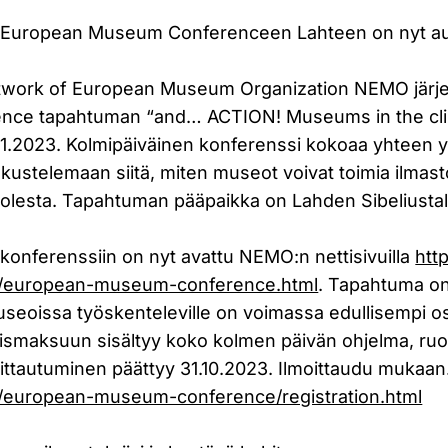
n European Museum Conferenceen Lahteen on nyt au
etwork of European Museum Organization NEMO järj
ce tapahtuman “and… ACTION! Museums in the clim
1.2023. Kolmipäiväinen konferenssi kokoaa yhteen yli
kustelemaan siitä, miten museot voivat toimia ilmas
olesta. Tapahtuman pääpaikka on Lahden Sibeliustal
konferenssiin on nyt avattu NEMO:n nettisivuilla
htt
s/european-museum-conference.html
. Tapahtuma on 
seoissa työskenteleville on voimassa edullisempi o
mismaksuun sisältyy koko kolmen päivän ohjelma, ruo
oittautuminen päättyy 31.10.2023. Ilmoittaudu mukaan
/european-museum-conference/registration.html