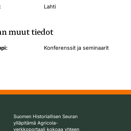
:
Lahti
n muut tiedot
pi:
Konferenssit ja seminaarit
Suomen Historiallisen Seuran
ylläpitämä Agricola-
verkkoportaali kokoaa yhteen