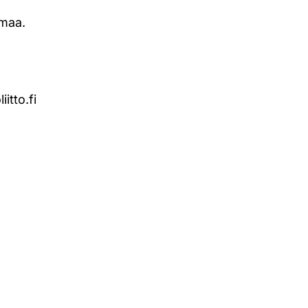
lmaa.
itto.fi