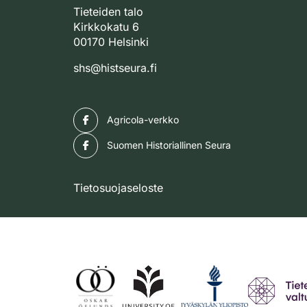
Tieteiden talo
Kirkkokatu 6
00170 Helsinki
shs@histseura.fi
Facebook
Agricola-verkko
Facebook
Suomen Historiallinen Seura
Tietosuojaseloste