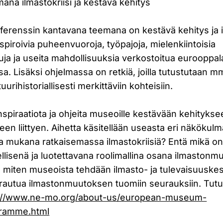
na ilmastokriisi ja kestävä kehitys
erenssin kantavana teemana on kestävä kehitys ja il
piroivia puheenvuoroja, työpajoja, mielenkiintoisia
uja ja useita mahdollisuuksia verkostoitua eurooppal
a. Lisäksi ohjelmassa on retkiä, joilla tutustutaan m
uurihistoriallisesti merkittäviin kohteisiin.
nspiraatiota ja ohjeita museoille kestävään kehitykse
n liittyen. Aihetta käsitellään useasta eri näkökulm
la mukana ratkaisemassa ilmastokriisiä? Entä mikä 
lisenä ja luotettavana roolimallina osana ilmastonmu
ä, miten museoista tehdään ilmasto- ja tulevaisuuskes
rautua ilmastonmuutoksen tuomiin seurauksiin. Tut
://www.ne-mo.org/about-us/european-museum-
gramme.html