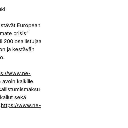
ki
estävät European
ate crisis”
 200 osallistujaa
ton ja kestävän
o.
ps://www.ne-
avoin kaikille.
sallistumismaksu
kailut sekä
.
https://www.ne-