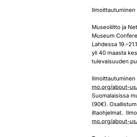
Ilmoittautumine
Museoliitto ja N
Museum Conferen
Lahdessa 19.–21.1
yli 40 maasta kes
tulevaisuuden pu
Ilmoittautuminen 
mo.org/about-u
Suomalaisissa mu
(90€). Osallistu
iltaohjelmat. Ilm
mo.org/about-us