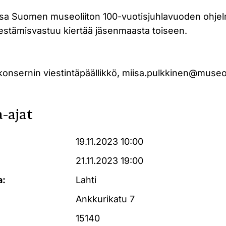
sa Suomen museoliiton 100-vuotisjuhlavuoden ohje
jestämisvastuu kiertää jäsenmaasta toiseen.
konsernin viestintäpäällikkö, miisa.pulkkinen@museoli
-ajat
19.11.2023 10:00
21.11.2023 19:00
a:
Lahti
Ankkurikatu 7
15140