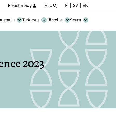
Rekisteröidy
Hae
FI
SV
EN
tustaulu
Tutkimus
Lähteille
Seura
nce 2023