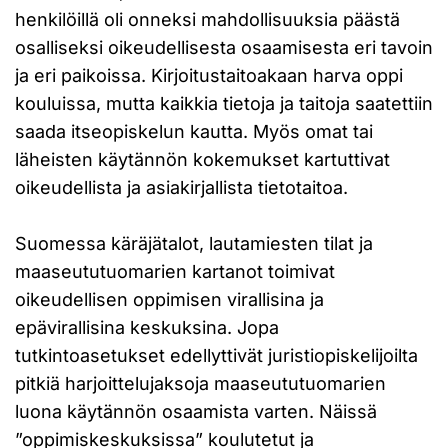
henkilöillä oli onneksi mahdollisuuksia päästä
osalliseksi oikeudellisesta osaamisesta eri tavoin
ja eri paikoissa. Kirjoitustaitoakaan harva oppi
kouluissa, mutta kaikkia tietoja ja taitoja saatettiin
saada itseopiskelun kautta. Myös omat tai
läheisten käytännön kokemukset kartuttivat
oikeudellista ja asiakirjallista tietotaitoa.
Suomessa käräjätalot, lautamiesten tilat ja
maaseututuomarien kartanot toimivat
oikeudellisen oppimisen virallisina ja
epävirallisina keskuksina. Jopa
tutkintoasetukset edellyttivät juristiopiskelijoilta
pitkiä harjoittelujaksoja maaseututuomarien
luona käytännön osaamista varten. Näissä
”oppimiskeskuksissa” koulutetut ja