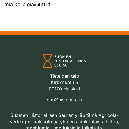
mia.korpiola@utu.fi
Tieteiden talo
Kirkkokatu 6
00170 Helsinki
shs@histseura.fi
Suomen Historiallisen Seuran ylläpitämä Agricola-
verkkoportaali kokoaa yhteen ajankohtaista tietoa,
tapahtumia, ilmoituksia ja julkaisuja.