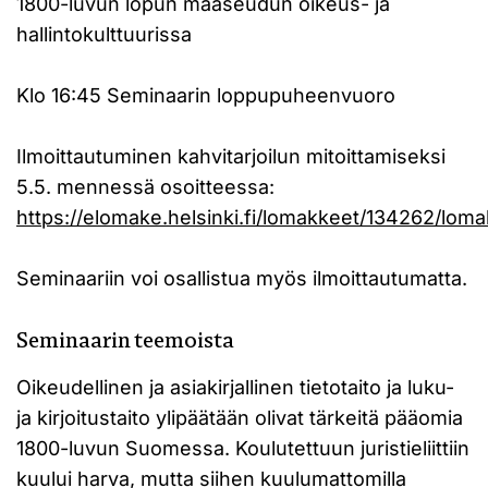
1800-luvun lopun maaseudun oikeus- ja
hallintokulttuurissa
Klo 16:45 Seminaarin loppupuheenvuoro
Ilmoittautuminen kahvitarjoilun mitoittamiseksi
5.5. mennessä osoitteessa:
https://elomake.helsinki.fi/lomakkeet/134262/loma
Seminaariin voi osallistua myös ilmoittautumatta.
Seminaarin teemoista
Oikeudellinen ja asiakirjallinen tietotaito ja luku-
ja kirjoitustaito ylipäätään olivat tärkeitä pääomia
1800-luvun Suomessa. Koulutettuun juristieliittiin
kuului harva, mutta siihen kuulumattomilla