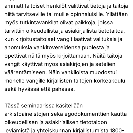
ammattitaitoiset henkilöt välittivät tietoja ja taitoja
niitä tarvitseville tai muille opinhaluisille. Yllättäen
myös tutkintavankilat olivat paikkoja, joissa
tarvittiin oikeudellista ja asiakirjallista tietotaitoa,
kun kirjoitustaitoiset vangit laativat valituksia ja
anomuksia vankitovereidensa puolesta ja
opettivat näitä myös kirjoittamaan. Näitä taitoja
vangit käyttivät myös asiakirjojen ja setelien
väärentämiseen. Näin vankiloista muodostui
monelle vangille kirjallisten taitojen korkeakoulu
sekä hyvässä että pahassa.
Tässä seminaarissa käsitellään
arkistoaineistojen sekä egodokumenttien kautta
oikeudellisen ja asiakirjallisen tietotaidon
leviämistä ja yhteiskunnan kirjallistumista 1800-