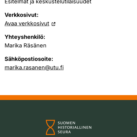
Esitelmät ja keskustelutilaisuudet
Verkkosivut:
Avaa verkkosivut
Yhteyshenkilö:
Marika Räsänen
Sähköpostiosoite:
marika.rasanen@utu.fi