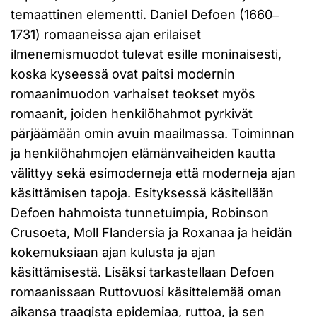
temaattinen elementti. Daniel Defoen (1660‒
1731) romaaneissa ajan erilaiset
ilmenemismuodot tulevat esille moninaisesti,
koska kyseessä ovat paitsi modernin
romaanimuodon varhaiset teokset myös
romaanit, joiden henkilöhahmot pyrkivät
pärjäämään omin avuin maailmassa. Toiminnan
ja henkilöhahmojen elämänvaiheiden kautta
välittyy sekä esimoderneja että moderneja ajan
käsittämisen tapoja. Esityksessä käsitellään
Defoen hahmoista tunnetuimpia, Robinson
Crusoeta, Moll Flandersia ja Roxanaa ja heidän
kokemuksiaan ajan kulusta ja ajan
käsittämisestä. Lisäksi tarkastellaan Defoen
romaanissaan Ruttovuosi käsittelemää oman
aikansa traagista epidemiaa, ruttoa, ja sen