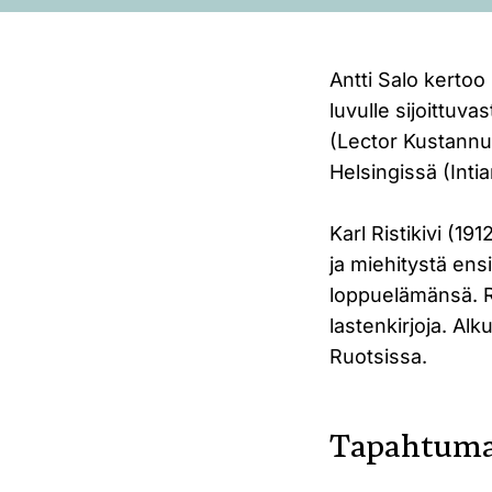
Antti Salo kerto
luvulle sijoittuv
(Lector Kustannus
Helsingissä (Intia
Karl Ristikivi (19
ja miehitystä ens
loppuelämänsä. Ri
lastenkirjoja. Al
Ruotsissa.
Tapahtuma