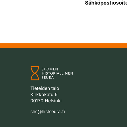
Sähköpostiosoit
Tieteiden talo
Kirkkokatu 6
00170 Helsinki
shs@histseura.fi