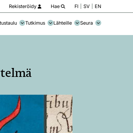
Rekisteröidy
Hae
FI
SV
EN
tustaulu
Tutkimus
Lähteille
Seura
sitelmä