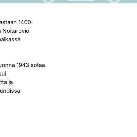
mastaan 1400-
a Noitarovio
öpaikassa
i vuonna 1943 sotaa
sui
ta ja
Lundissa