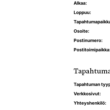
Alkaa:
Loppuu:
Tapahtumapaikk
Osoite:
Postinumero:
Postitoimipaikka
Tapahtuma
Tapahtuman tyyp
Verkkosivut:
Yhteyshenkilö: