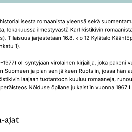
o historiallisesta romaanista yleensä sekä suomenta
asta, lokakuussa ilmestyvästä Karl Ristikivin romaanist
). Tilaisuus järjestetään 16.8. klo 12 Kylätalo Käänt
nkatu 1).
12–1977) oli syntyjään virolainen kirjailija, joka paken
in Suomeen ja pian sen jälkeen Ruotsiin, jossa hän a
stikivin laajaan tuotantoon kuuluu romaaneja, runout
kuperäisteos Nõiduse õpilane julkaistiin vuonna 1967 
-ajat