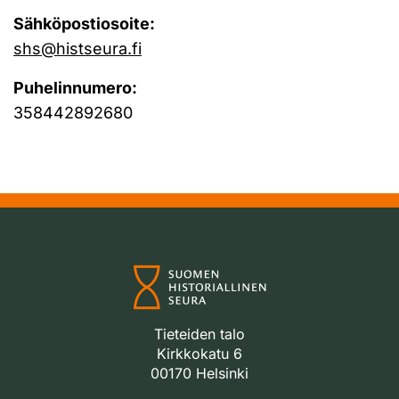
Sähköpostiosoite:
shs@histseura.fi
Puhelinnumero:
358442892680
Tieteiden talo
Kirkkokatu 6
00170 Helsinki