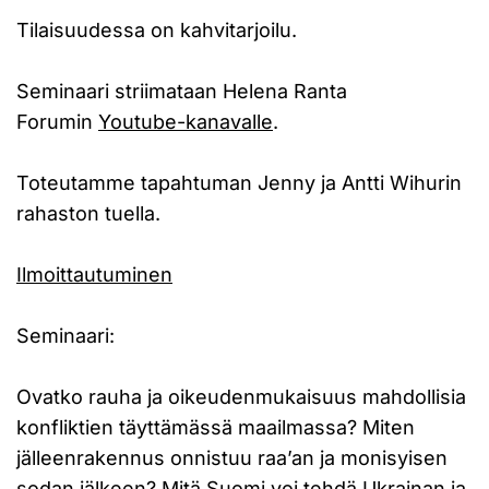
Tilaisuudessa on kahvitarjoilu.
Seminaari striimataan Helena Ranta
Forumin
Youtube-kanavalle
.
Toteutamme tapahtuman Jenny ja Antti Wihurin
rahaston tuella.
Ilmoittautuminen
Seminaari:
Ovatko rauha ja oikeudenmukaisuus mahdollisia
konfliktien täyttämässä maailmassa? Miten
jälleenrakennus onnistuu raa’an ja monisyisen
sodan jälkeen? Mitä Suomi voi tehdä Ukrainan ja