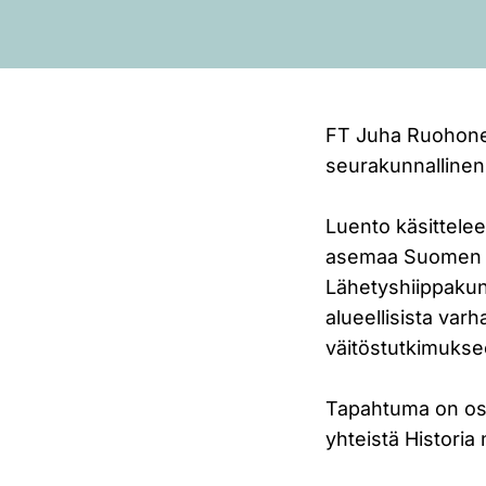
FT Juha Ruohonen
seurakunnallinen 
Luento käsittelee
asemaa Suomen ki
Lähetyshiippakun
alueellisista va
väitöstutkimukse
Tapahtuma on osa
yhteistä Historia 