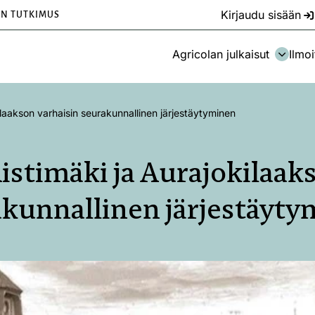
Kirjaudu sisään
EN TUTKIMUS
Agricolan julkaisut
Ilmoi
ilaakson varhaisin seurakunnallinen järjestäytyminen
istimäki ja Aurajokilaak
kunnallinen järjestäyt