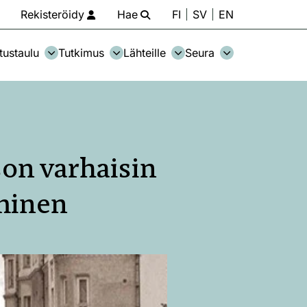
Rekisteröidy
Hae
FI
SV
EN
tustaulu
Tutkimus
Lähteille
Seura
son varhaisin
yminen