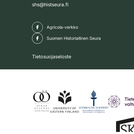
shs@histseura.fi
Facebook
Agricola-verkko
Facebook
Suomen Historiallinen Seura
Tietosuojaseloste