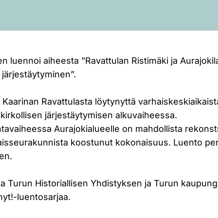
 luennoi aiheesta ”Ravattulan Ristimäki ja Aurajokil
järjestäytyminen”.
 Kaarinan Ravattulasta löytynyttä varhaiskeskiaikaist
rkollisen järjestäytymisen alkuvaiheessa.
tavaiheessa Aurajokialueelle on mahdollista rekonst
rhaisseurakunnista koostunut kokonaisuus. Luento p
en.
 Turun Historiallisen Yhdistyksen ja Turun kaupungi
nyt!-luentosarjaa.