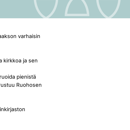
aakson varhaisin
a kirkkoa ja sen
ruoida pienistä
erustuu Ruohosen
nkirjaston