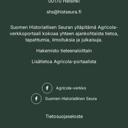
00170 Helsinki
shs@histseura.fi
Suomen Historiallisen Seuran ylläpitämä Agricola-
verkkoportaali kokoaa yhteen ajankohtaista tietoa,
tapahtumia, ilmoituksia ja julkaisuja.
Hakemisto tieteenaloittain
Lisätietoa Agricola-portaalista
Facebook
Agricola-verkko
Facebook
Suomen Historiallinen Seura
Tietosuojaseloste