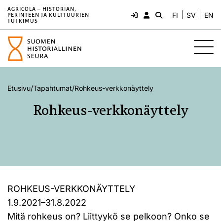
AGRICOLA – HISTORIAN,
FI
SV
EN
PERINTEEN JA KULTTUURIEN
TUTKIMUS
Etusivu
/
Tapahtumat
/
Rohkeus-verkko­näyttely
Rohkeus-verkko­näyttely
ROHKEUS-VERKKO­NÄYTTELY
1.9.2021–31.8.2022
Mitä rohkeus on? Liittyykö se pelkoon? Onko se