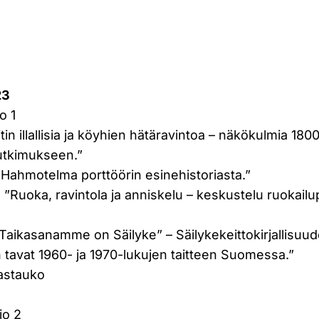
23
o 1
itin illallisia ja köyhien hätäravintoa – näkökulmia 180
tutkimukseen.”
”Hahmotelma porttöörin esinehistoriasta.”
 ”Ruoka, ravintola ja anniskelu – keskustelu ruokail
”Taikasanamme on Säilyke” – Säilykekeittokirjallisuu
 tavat 1960- ja 1970-lukujen taitteen Suomessa.”
astauko
io 2