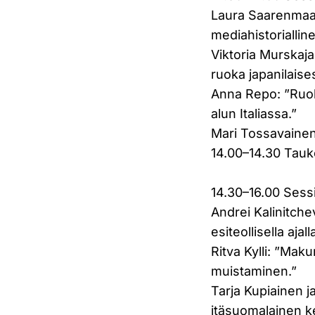
Laura Saarenmaa: 
mediahistorialli
Viktoria Murskaja
ruoka japanilais
Anna Repo: ”Ruok
alun Italiassa.”
Mari Tossavainen:
14.00–14.30 Tau
14.30–16.00 Sess
Andrei Kalinitch
esiteollisella ajall
Ritva Kylli: ”Mak
muistaminen.”
Tarja Kupiainen j
itäsuomalainen ke