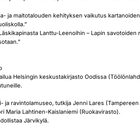
rja- ja maitotalouden kehityksen vaikutus kartanoiden
oliskolla.”
Läskikapinasta Lanttu-Leenoihin – Lapin savotoiden
sotaan.”
o
ailua Helsingin keskustakirjasto Oodissa (Töölönlah
tuneille.
li- ja ravintolamuseo, tutkija Jenni Lares (Tampereen 
ri Maria Lahtinen-Kaislaniemi (Ruokavirasto).
llistaa Järvikylä.