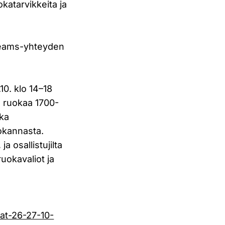
okatarvikkeita ja
ä Teams-yhteyden
10. klo 14–18
ä ruokaa 1700-
ska
tokannasta.
a osallistujilta
uokavaliot ja
vat-26-27-10-