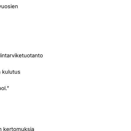
ävuosien
lintarviketuotanto
a kulutus
ol.”
en kertomuksia