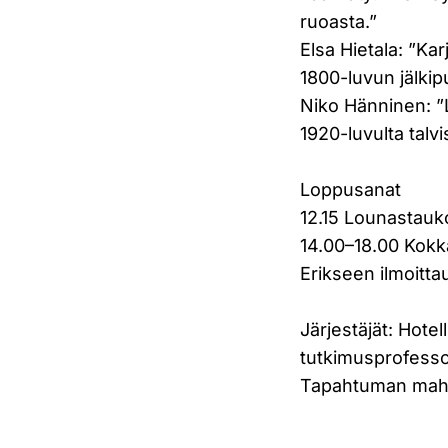
ruoasta.”
Elsa Hietala: ”Ka
1800-luvun jälkipu
Niko Hänninen: ”
1920-luvulta talvi
Loppusanat
12.15 Lounastauk
14.00–18.00 Kokk
Erikseen ilmoittau
Järjestäjät: Hotel
tutkimusprofesso
Tapahtuman mahdo