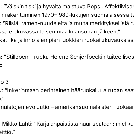
”Väiskin tiski ja hyvältä maistuva Popsi. Affektiivis
nen rakentuminen 1970–1980-lukujen suomalaisessa 
: ”Riisiä, ramen-nuudeleita ja muita merkityksellisiä 
essa elokuvassa toisen maailmansodan jälkeen.”
a, lika ja inho alempien luokkien ruokailukuvauksis
 ”Stilleben – ruoka Helene Schjerfbeckin taiteellise
ko
io 3
ev: ”Inkerinmaan perinteinen hääruokailu ja ruoan sa
a.”
umuistojen evoluutio – amerikansuomalaisten ruokaan 
a Mikko Lahti: ”Karjalanpaistista naurispataan: mielik
ittiö.”