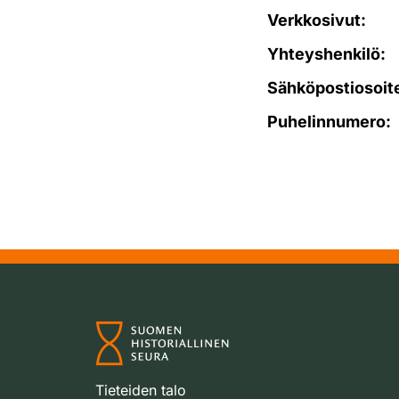
Verkkosivut:
Yhteyshenkilö:
Sähköpostiosoit
Puhelinnumero:
Tieteiden talo