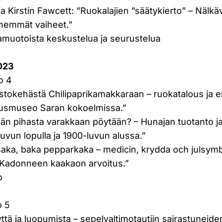
a Kirstin Fawcett: ”Ruokalajien ”säätykierto” – Nälk
hemmät vaiheet.”
amuotoista keskustelua ja seurustelua
2023
o 4
ustokehästä Chilipaprikamakkaraan – ruokatalous ja e
smuseo Saran kokoelmissa.”
hän pihasta varakkaan pöytään? – Hunajan tuotanto j
vun lopulla ja 1900-luvun alussa.”
”Baka, baka pepparkaka – medicin, krydda och julsymb
”Kadonneen kaakaon arvoitus.”
o
o 5
yttä ja luopumista – sepelvaltimotautiin sairastuneid