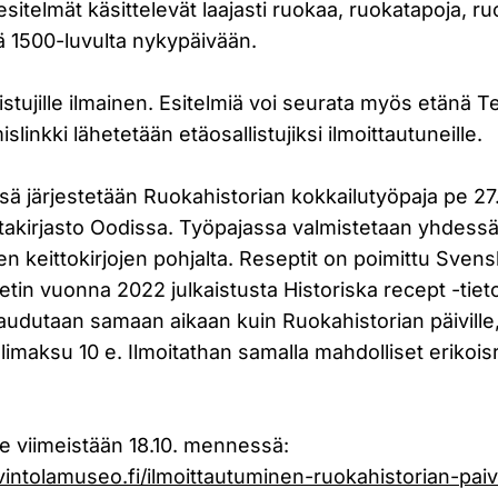
 esitelmät käsittelevät laajasti ruokaa, ruokatapoja, ru
ä 1500-luvulta nykypäivään.
listujille ilmainen. Esitelmiä voi seurata myös etän
islinkki lähetetään etäosallistujiksi ilmoittautuneille.
ä järjestetään Ruokahistorian kokkailutyöpaja pe 27.
takirjasto Oodissa. Työpajassa valmistetaan yhdess
n keittokirjojen pohjalta. Reseptit on poimittu Sven
petin vuonna 2022 julkaistusta Historiska recept -tie
audutaan samaan aikaan kuin Ruokahistorian päiville, j
limaksu 10 e. Ilmoitathan samalla mahdolliset erikoisr
lle viimeistään 18.10. mennessä:
ravintolamuseo.fi/ilmoittautuminen-ruokahistorian-pai