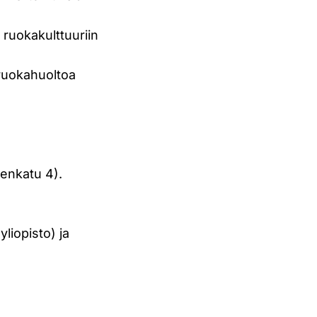
 ruokakulttuuriin
 ruokahuoltoa
denkatu 4).
yliopisto) ja