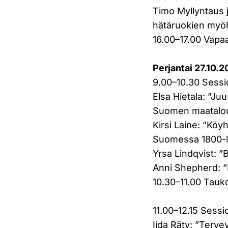
Timo Myllyntaus j
hätäruokien myö
16.00–17.00 Vapa
Perjantai 27.10.
9.00–10.30 Sessi
Elsa Hietala: ”Ju
Suomen maatalou
Kirsi Laine: ”Köy
Suomessa 1800-lu
Yrsa Lindqvist: 
Anni Shepherd: 
10.30–11.00 Tauk
11.00–12.15 Sessi
Iida Räty: ”Terve