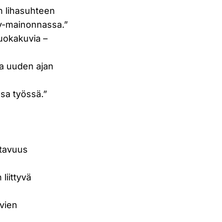
en lihasuhteen
tv-mainonnassa.”
ruokakuvia –
sa uuden ajan
ssa työssä.”
atavuus
liittyvä
uvien