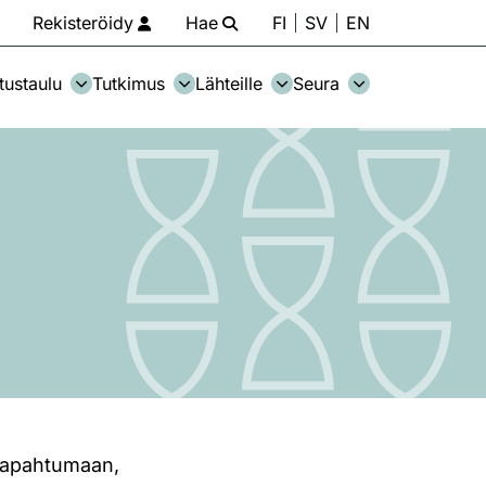
Rekisteröidy
Hae
FI
SV
EN
tustaulu
Tutkimus
Lähteille
Seura
 tapahtumaan,