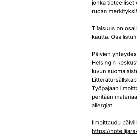
jonka tieteelliset
ruoan merkityksi
Tilaisuus on osal
kautta. Osallistum
Päivien yhteydess
Helsingin keskus
luvun suomalaiste
Litteratursällska
Työpajaan ilmoitt
peritään materiaa
allergiat.
Ilmoittaudu päivi
https://hotellija