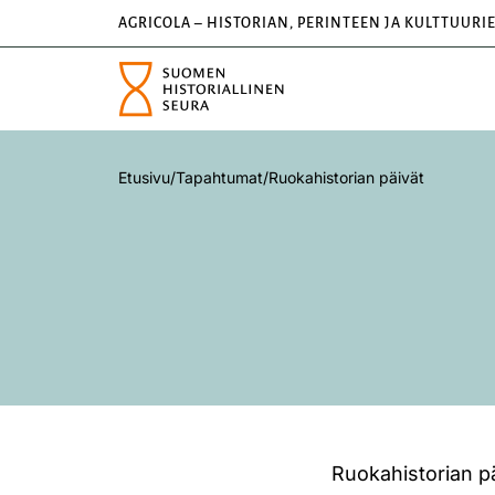
AGRICOLA – HISTORIAN, PERINTEEN JA KULTTUURI
Etusivu
/
Tapahtumat
/
Ruokahistorian päivät
Ruokahistorian p