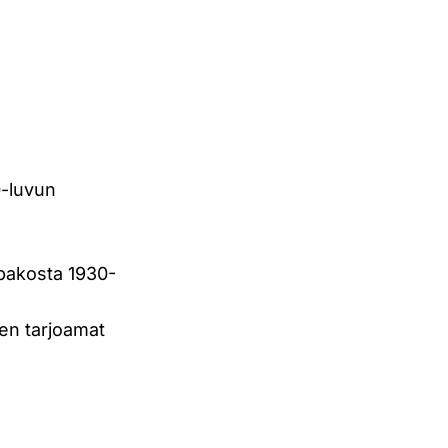
0-luvun
upakosta 1930-
den tarjoamat