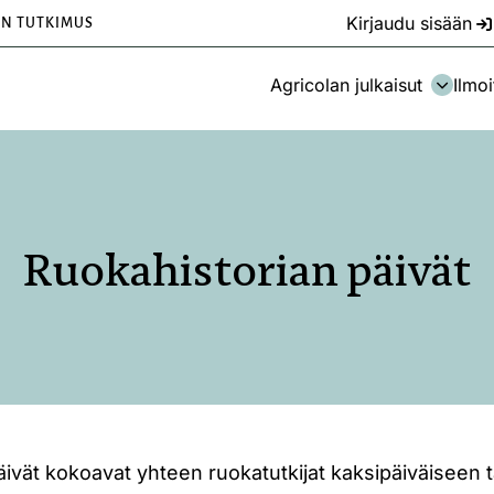
Kirjaudu sisään
EN TUTKIMUS
Agricolan julkaisut
Ilmoi
Ruokahistorian päivät
äivät kokoavat yhteen ruokatutkijat kaksipäiväiseen