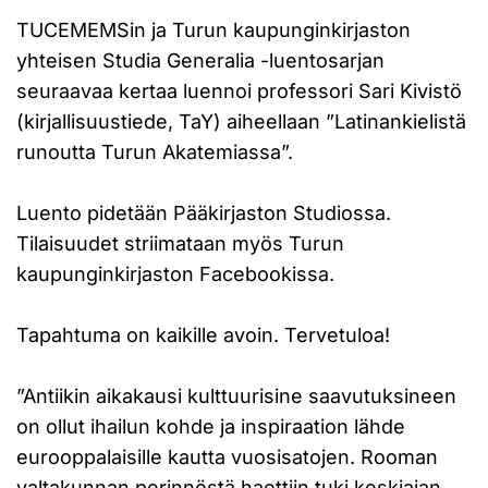
TUCEMEMSin ja Turun kaupunginkirjaston
yhteisen Studia Generalia -luentosarjan
seuraavaa kertaa luennoi professori Sari Kivistö
(kirjallisuustiede, TaY) aiheellaan ”Latinankielistä
runoutta Turun Akatemiassa”.
Luento pidetään Pääkirjaston Studiossa.
Tilaisuudet striimataan myös Turun
kaupunginkirjaston Facebookissa.
Tapahtuma on kaikille avoin. Tervetuloa!
”Antiikin aikakausi kulttuurisine saavutuksineen
on ollut ihailun kohde ja inspiraation lähde
eurooppalaisille kautta vuosisatojen. Rooman
valtakunnan perinnöstä haettiin tuki keskiajan